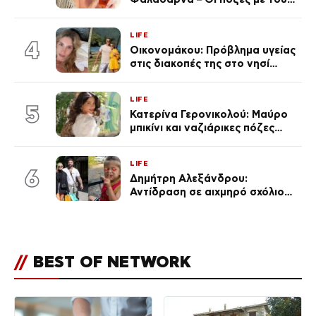
διάσημους φίλους της
(φωτογραφίες & βίντεο)
LIFE
4
Οικονομάκου: Πρόβλημα υγείας
στις διακοπές της στο νησί
Μπόρα Μπόρα – «Έσκασε όλη η
κούραση του χειμώνα»
LIFE
5
Κατερίνα Γερονικολού: Μαύρο
μπικίνι και ναζιάρικες πόζες
(φωτογραφίες)
LIFE
6
Δημήτρη Αλεξάνδρου:
Αντίδραση σε αιχμηρό σχόλιο
για την Τούνη με αφορμή το
μεγάλωμα του Πάρη
//
BEST OF NETWORK