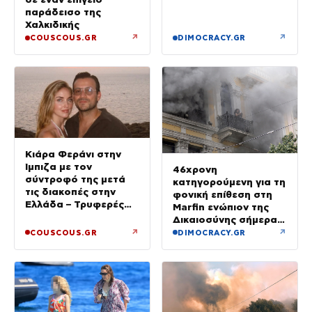
παράδεισο της
Χαλκιδικής
↗
↗
COUSCOUS.GR
DIMOCRACY.GR
Κιάρα Φεράνι στην
Ίμπιζα με τον
46χρονη
σύντροφό της μετά
κατηγορούμενη για τη
τις διακοπές στην
φονική επίθεση στη
Ελλάδα – Τρυφερές
Marfin ενώπιον της
στιγμές στην παραλία
Δικαιοσύνης σήμερα –
Τα στοιχεία που την
↗
↗
COUSCOUS.GR
DIMOCRACY.GR
«πρόδωσαν» και οι
ρόλοι