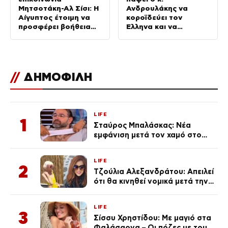
Μητσοτάκη-Αλ Σίσι: Η
Ανδρουλάκης να
Αίγυπτος έτοιμη να
κοροϊδεύει τον
προσφέρει βοήθεια
Έλληνα και να
για τις πυρκαγιές
προκαλεί
//
ΔΗΜΟΦΙΛΗ
LIFE
1
Σταύρος Μπαλάσκας: Νέα
εμφάνιση μετά τον χαμό στο
«Πρωινό» (Φωτογραφία)
LIFE
2
Τζούλια Αλεξανδράτου: Απειλεί
ότι θα κινηθεί νομικά μετά την
ανάρτηση της Δημουλίδου
LIFE
3
Σίσσυ Χρηστίδου: Με μαγιό στα
Φαλάσαρνα – Οι πόζες με τους