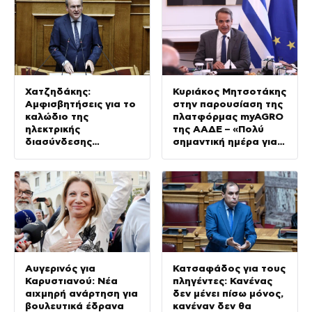
Χατζηδάκης:
Κυριάκος Μητσοτάκης
Αμφισβητήσεις για το
στην παρουσίαση της
καλώδιο της
πλατφόρμας myAGRO
ηλεκτρικής
της ΑΑΔΕ – «Πολύ
διασύνδεσης
σημαντική ημέρα για
Ελλάδας-Κύπρου
τον πρωτογενή
τομέα»
Αυγερινός για
Κατσαφάδος για τους
Καρυστιανού: Νέα
πληγέντες: Κανένας
αιχμηρή ανάρτηση για
δεν μένει πίσω μόνος,
βουλευτικά έδρανα
κανέναν δεν θα