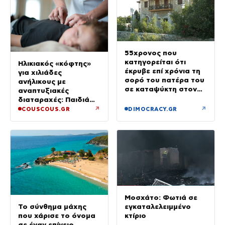
55χρονος που
κατηγορείται ότι
Ηλικιακός «κόφτης»
έκρυβε επί χρόνια τη
για χιλιάδες
σορό του πατέρα του
ανήλικους με
σε καταψύκτη στον
αναπτυξιακές
ανακριτή – Τα πρώτα
διαταραχές: Παιδιά
του λόγια στους
ενός κατώτερου θεού
↗
↗
COUSCOUS.GR
DIMOCRACY.GR
αστυνομικούς
Μοσχάτο: Φωτιά σε
εγκαταλελειμμένο
Το σύνθημα μάχης
κτίριο
που χάρισε το όνομα
σε έναν επίγειο