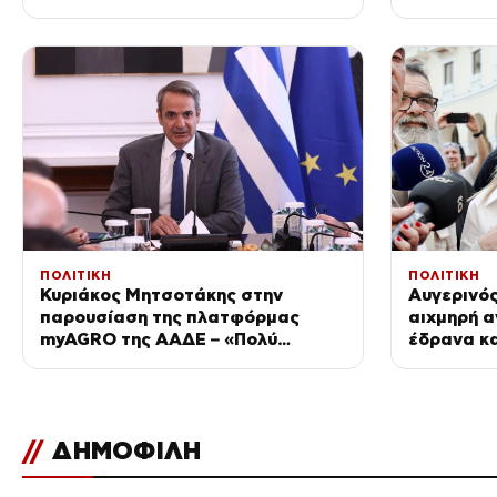
αρχηγισμό
ΠΟΛΙΤΙΚΗ
ΠΟΛΙΤΙΚΗ
Κυριάκος Μητσοτάκης στην
Αυγερινός
παρουσίαση της πλατφόρμας
αιχμηρή α
myAGRO της ΑΑΔΕ – «Πολύ
έδρανα κ
σημαντική ημέρα για τον
πρωτογενή τομέα»
//
ΔΗΜΟΦΙΛΗ