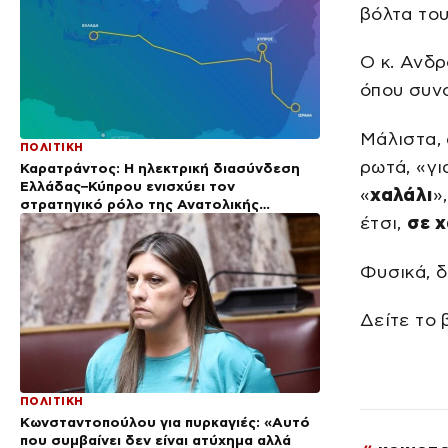
βόλτα του
Ο κ. Ανδρ
όπου συνο
Μάλιστα, 
ΠΟΛΙΤΙΚΗ
ρωτά, «γι
Καρατράντος: Η ηλεκτρική διασύνδεση
Ελλάδας–Κύπρου ενισχύει τον
«
χαλάλι
»
στρατηγικό ρόλο της Ανατολικής
έτσι,
σε 
Μεσογείου
Φυσικά, 
Δείτε το 
ΠΟΛΙΤΙΚΗ
Κωνσταντοπούλου για πυρκαγιές: «Αυτό
που συμβαίνει δεν είναι ατύχημα αλλά