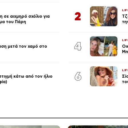
LIF
2
 σε αιχμηρό σχόλιο για
Τζ
μα του Πάρη
τη
LIF
4
ση μετά τον χαμό στο
Οι
Μπ
LIF
6
στιγμή κάτω από τον ήλιο
Σί
φία)
το