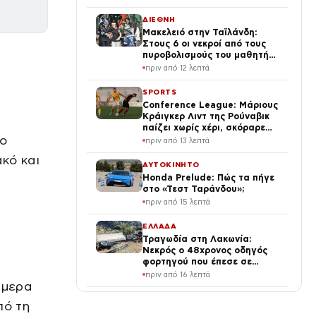
ΔΙΕΘΝΗ
Μακελειό στην Ταϊλάνδη:
Στους 6 οι νεκροί από τους
πυροβολισμούς του μαθητή
στο σχολείο του
πριν από 12 λεπτά
SPORTS
Conference League: Μάριους
Κράιγκερ Λιντ της Ρούναβικ
παίζει χωρίς χέρι, σκόραρε
το
και έγινε παράδειγμα προς
πριν από 13 λεπτά
μίμηση
κό και
ΑΥΤΟΚΙΝΗΤΟ
Honda Prelude: Πώς τα πήγε
στο «Τεστ Ταράνδου»;
πριν από 15 λεπτά
ΕΛΛΑΔΑ
Τραγωδία στη Λακωνία:
Νεκρός ο 48χρονος οδηγός
φορτηγού που έπεσε σε
γκρεμό, τραυματίας ο
πριν από 16 λεπτά
συνοδηγός
ήμερα
LIFE
ό τη
Ιουλία Καλλιμάνη και