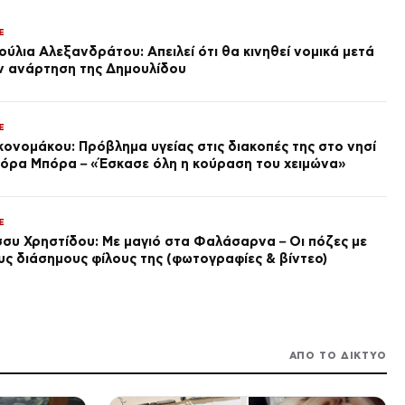
Περισσότεροι από 1.500
έλεγχοι για αυθαίρετη
κατάληψη του αιγιαλού – Οι
E
πριν από 1 ώρα
περιοχές με τις περισσότερες
ούλια Αλεξανδράτου: Απειλεί ότι θα κινηθεί νομικά μετά
καταγγελίες
VIRAL
ν ανάρτηση της Δημουλίδου
Φυσικό σπα με φτερά και το
μπάνιο με μυρμήγκια (Vid)
πριν από 1 ώρα
E
κονομάκου: Πρόβλημα υγείας στις διακοπές της στο νησί
SPORTS
Φώτης Ιωαννίδης προορίζεται
όρα Μπόρα – «Έσκασε όλη η κούραση του χειμώνα»
για βασικός στη Σπόρτινγκ
Λισαβόνας μετά από
επεισόδιο των Μπόρζες –
πριν από 1 ώρα
Σουάρες
E
TRAVEL
σσυ Χρηστίδου: Με μαγιό στα Φαλάσαρνα – Οι πόζες με
Amadeus: Πρωταγωνιστής και
υς διάσημους φίλους της (φωτογραφίες & βίντεο)
αυτό το καλοκαίρι ο ελληνικός
τουρισμός | +9,2% οι
κρατήσεις
πριν από 1 ώρα
ΠΟΛΙΤΙΚΗ
Καρατράντος: Η ηλεκτρική
ΑΠΟ ΤΟ ΔΙΚΤΥΟ
διασύνδεση Ελλάδας–Κύπρου
ενισχύει τον στρατηγικό ρόλο
της Ανατολικής Μεσογείου
πριν από 1 ώρα