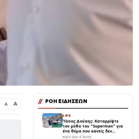
//
ΡΟΗ ΕΙΔΗΣΕΩΝ
Α
Α
LIFE
Τάσος Δούσης: Καταρρίψτε
τον μύθο του “Superman” για
ένα θέμα που κανείς δεν
«άγγιζε» μέχρι σήμερα
πριν από 4 λεπτά