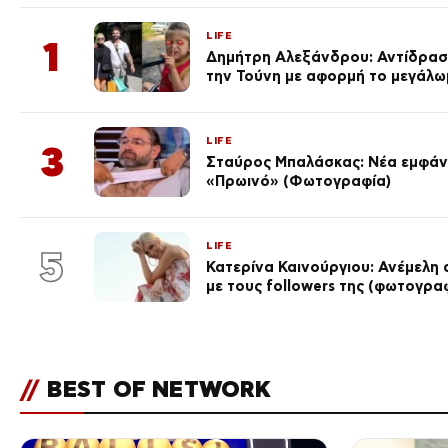
LIFE
1
Δημήτρη Αλεξάνδρου: Αντίδραση
την Τούνη με αφορμή το μεγάλω
LIFE
3
Σταύρος Μπαλάσκας: Νέα εμφάνι
«Πρωινό» (Φωτογραφία)
LIFE
5
Κατερίνα Καινούργιου: Ανέμελη 
με τους followers της (φωτογρα
//
BEST OF NETWORK