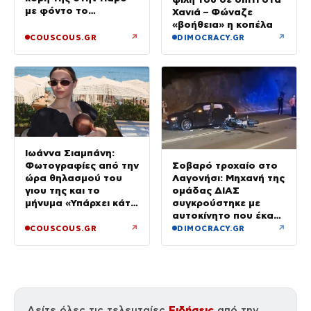
με φόντο το
Χανιά – Φώναζε
ηλιοβασίλεμα
«βοήθεια» η κοπέλα
↗
↗
COUSCOUS.GR
DIMOCRACY.GR
Ιωάννα Σιαμπάνη:
Σοβαρό τροχαίο στο
Φωτογραφίες από την
Λαγονήσι: Μηχανή της
ώρα θηλασμού του
ομάδας ΔΙΑΣ
γιου της και το
συγκρούστηκε με
μήνυμα «Υπάρχει κάτι
αυτοκίνητο που έκανε
μαγικό σε αυτές τις
αναστροφή – Δύο
αργές μέρες»
↗
↗
COUSCOUS.GR
DIMOCRACY.GR
αστυνομικοί
τραυματίες, βίντεο
Ειδήσεις
Δείτε όλες τις τελευταίες
από την