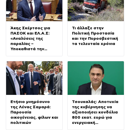
Άκης Σκέρτσος για
Τι άλλαξε στην
ΠΑΣΟΚ και ΕΛ.Α.Σ:
Πολιτική Προστασία
«Αναλύσεις της
και την Πυροσβεστική
παραλίας –
τα τελευταία χρόνια
Υποκαθιστά την
οικονομική ανάλυση
με πολιτική
προπαγάνδα»
Ετήσιο μνημόσυνο
Τσουκαλάς: Αποτυχία
της Λένας Σαμαρά:
της κυβέρνησης να
Παρουσία
αξιοποιήσει κονδύλια
οικογένειας, φίλων και
800 εκατ. ευρώ για
πολιτικών
ενεργειακή
ανθεκτικότητα