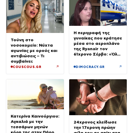
Η περιγραφή της
γυναίκας που κράτησε
Τούνη στο
μέσα στο αεροπλάνο
νοσοκομείο: Νύχτα
της Ryanair τον
αγωνίας με ορούς και
61χρονο Σέρβο: «Όλα
αντιβιώσεις – Τι
έγιναν σε κλάσματα
συμβαίνει;
δευτερολέπτου»
↗
↗
COUSCOUS.GR
DIMOCRACY.GR
Κατερίνα Καινούργιου:
Αγκαλιά με την
24χρονος κλείδωσε
τεσσάρων μηνών
την 17χρονη πρώην
κόρη της στην Πάρο
φίλη του σε σπίτι στα