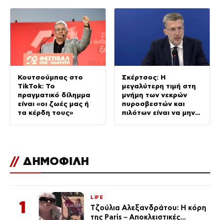
Κουτσούμπας στο
Σκέρτσος: Η
TikTok: Το
μεγαλύτερη τιμή στη
πραγματικό δίλημμα
μνήμη των νεκρών
είναι «οι ζωές μας ή
πυροσβεστών και
τα κέρδη τους»
πιλότων είναι να μην
σταματήσουμε ποτέ
να επενδύουμε στην
πρόληψη
//
ΔΗΜΟΦΙΛΗ
LIFE
1
Τζούλια Αλεξανδράτου: Η κόρη
της Paris – Αποκλειστικές