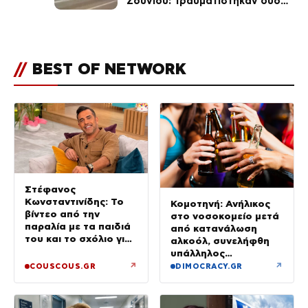
Σουνίου: Τραυματίστηκαν δύο
αστυνομικοί
//
BEST OF NETWORK
Στέφανος
Κωνσταντινίδης: Το
Κομοτηνή: Ανήλικος
βίντεο από την
στο νοσοκομείο μετά
παραλία με τα παιδιά
από κατανάλωση
του και το σχόλιο για
αλκοόλ, συνελήφθη
την ηλικία του
υπάλληλος
καταστήματος
↗
↗
COUSCOUS.GR
DIMOCRACY.GR