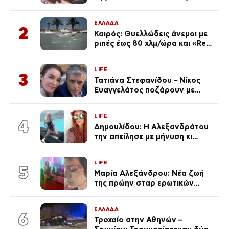
φωτογραφίες
ΕΛΛΑΔΑ
2
Καιρός: Θυελλώδεις άνεμοι με
ριπές έως 80 χλμ/ώρα και «Red
Code» σε 6 περιοχές για
κίνδυνο πυρκαγιάς
LIFE
3
Τατιάνα Στεφανίδου – Νίκος
Ευαγγελάτος ποζάρουν με
μαγιό σε παραλία στην
Κεφαλονιά
LIFE
4
Δημουλίδου: Η Αλεξανδράτου
την απείλησε με μήνυση κι
εκείνη απαντά – «Δεν σε
αναγνώρισα, όταν κατάλαβα
LIFE
ποια είσαι σοκαρίστικα»
5
Μαρία Αλεξάνδρου: Νέα ζωή
της πρώην σταρ ερωτικών
ταινιών, μητέρα ενός παιδιού με
σύντροφο επιχειρηματία
ΕΛΛΑΔΑ
(Φωτογραφίες)
6
Τροχαίο στην Αθηνών –