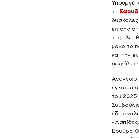
Υπουργέ,
τη
Σαουδ
δύσκολες 
επίσης στ
της ελευ
μόνο το π
και την ε
ασφάλεια
Αναγνωρίζ
έγκαιρα α
του 2025 
Συμβούλι
ήδη αναλά
«Ασπίδες»
Ερυθρά Θ