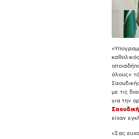
«Υπογραμμ
καθολικός
οποιαδήπο
όλους» τό
Σαουδικής
με τις δι
για την 
Σαουδική
είχαν εγκ
«Σας ευχα