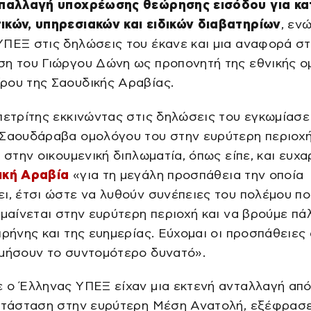
απαλλαγή υποχρέωσης θεώρησης εισόδου για κ
ικών, υπηρεσιακών και ειδικών διαβατηρίων
, εν
ΠΕΞ στις δηλώσεις του έκανε και μια αναφορά σ
ση του Γιώργου Δώνη ως προπονητή της εθνικής 
ρου της Σαουδικής Αραβίας.
πετρίτης εκκινώντας στις δηλώσεις του εγκωμίασε
 Σαουδάραβα ομολόγου του στην ευρύτερη περιοχή
ά στην οικουμενική διπλωματία, όπως είπε, και ευχ
ική Αραβία
«για τη μεγάλη προσπάθεια την οποία
ι, έτσι ώστε να λυθούν συνέπειες του πολέμου πο
 μαίνεται στην ευρύτερη περιοχή και να βρούμε πάλ
ιρήνης και της ευημερίας. Εύχομαι οι προσπάθειες
ιμήσουν το συντομότερο δυνατό».
ε ο Έλληνας ΥΠΕΞ είχαν μια εκτενή ανταλλαγή απ
κατάσταση στην ευρύτερη Μέση Ανατολή, εξέφρασε