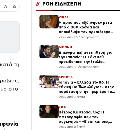
//
ΡΟΗ ΕΙΔΗΣΕΩΝ
Α
Α
VIRAL
Η άρπα που «ξύπνησε» μετά
από 6.000 χρόνια και
αποκάλυψε τον αρχαιότερο
ήχο
πριν από 26 δευτερόλεπτα
ΔΙΕΘΝΗ
Διπλωματική αντεπίθεση για
την Ισπανία: Ο Σάντσεθ
προειδοποιεί την Ιταλία
κατά τη
«Επαναφέρετε τη Σένγκεν έως
πριν από 33 δευτερόλεπτα
την Κυριακή, αλλιώς θα
λάβουμε μέτρα»
SPORTS
ραβίας,
Ισπανία – Ελλάδα 96-86: Η
Εθνική Παίδων «λύγισε» στην
υμα στο
παράταση στην πρεμιέρα του
Eurobasket U16
πριν από 3 λεπτά
LIFE
Πέτρος Κωστόπουλος: Η
φωτογραφία που τον
συγκίνησε – «Είναι κάποιες
μφωνία
μέρες που δεν τις ξεχνάς
πριν από 8 λεπτά