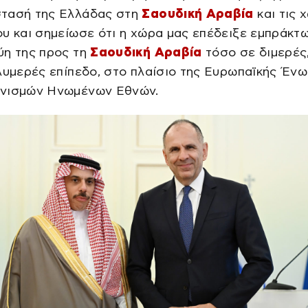
τασή της Ελλάδας στη
Σαουδική Αραβία
και τις 
υ και σημείωσε ότι η χώρα μας επέδειξε εμπράκτ
ύη της προς τη
Σαουδική Αραβία
τόσο σε διμερές
λυμερές επίπεδο, στο πλαίσιο της Ευρωπαϊκής Ένω
νισμών Ηνωμένων Εθνών.