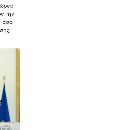
Χρηματιστήρια: Κλείσιμο με
χώρες
κέρδη στην Αθήνα, ανοδικά
συνεχίζουν οι ευρωαγορές
ως την
πριν από 13 λεπτά
, όσο
SPORTS
σης,
Κύπελλο Ελλάδας: Πρόγραμμα
δεύτερης φάσης της
διοργάνωσης
πριν από 13 λεπτά
ΕΛΛΑΔΑ
Φωτιά στην Ερμακιά Κοζάνης
– Στη μάχη της κατάσβεσης
και εναέρια μέσα
πριν από 38 λεπτά
LIFE
Δανάη Μπάρκα: «Πήγα, της
έκανα έκπληξη, κι έφυγα» –
Το βίντεο με τη γιαγιά της
πριν από 39 λεπτά
SPORTS
Ολυμπιακός ανακοίνωσε την
απόκτηση του Τζουλιάνο
Λόμπο ντε Ολιβέιρα, γιου του