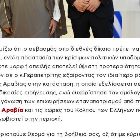
ίζω ότι ο σεβασμός στο διεθνές δίκαιο πρέπει να 
, ενώ η προστασία των κρίσιμων πολιτικών υποδο
τε μορφή απειλής αποτελεί ύψιστη προτεραιότητα
νισε ο κ.Γεραπετρίτης εξαίροντας τον ιδιαίτερο ρ
 Αραβίας στην κατάσταση, η οποία εξελίσσεται σ
αδικασίες ειρήνευσης, ενώ ευχαρίστησε τον ομόλο
οργάνωση των επιχειρήσεων επαναπατρισμού από τ
 Αραβία
και τις χώρες του Κόλπου των Ελλήνων π
λωβιστεί στην περιοχή.
ριστούμε θερμά για τη βοήθειά σας, αξιότιμε κύρι