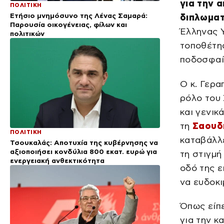
για την 
ΠΟΛΙΤΙΚΗ
Ετήσιο μνημόσυνο της Λένας Σαμαρά:
διπλωματ
Παρουσία οικογένειας, φίλων και
Έλληνας Υ
πολιτικών
τοποθέτη
ποδοσφαί
Ο κ. Γερα
ρόλο του
και γενικ
τη
Σαουδ
ΠΟΛΙΤΙΚΗ
καταβάλλε
Τσουκαλάς: Αποτυχία της κυβέρνησης να
αξιοποιήσει κονδύλια 800 εκατ. ευρώ για
τη στιγμή
ενεργειακή ανθεκτικότητα
οδό της ε
να ευδοκ
Όπως είπ
για την 