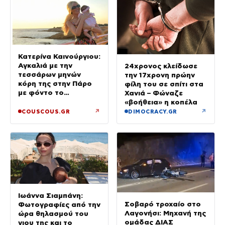
Κατερίνα Καινούργιου:
Αγκαλιά με την
24χρονος κλείδωσε
τεσσάρων μηνών
την 17χρονη πρώην
κόρη της στην Πάρο
φίλη του σε σπίτι στα
με φόντο το
Χανιά – Φώναζε
ηλιοβασίλεμα
«βοήθεια» η κοπέλα
↗
↗
COUSCOUS.GR
DIMOCRACY.GR
Ιωάννα Σιαμπάνη:
Σοβαρό τροχαίο στο
Φωτογραφίες από την
Λαγονήσι: Μηχανή της
ώρα θηλασμού του
ομάδας ΔΙΑΣ
γιου της και το