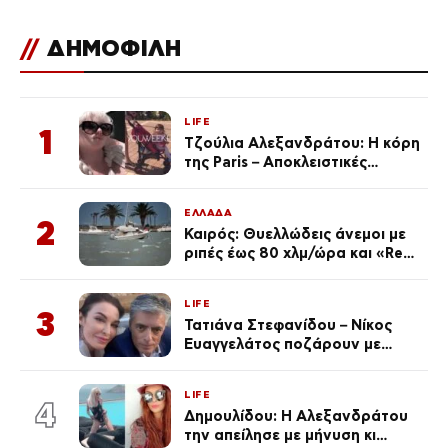
πρόληψη
//
ΔΗΜΟΦΙΛΗ
LIFE
1
Τζούλια Αλεξανδράτου: Η κόρη
της Paris – Αποκλειστικές
φωτογραφίες
ΕΛΛΑΔΑ
2
Καιρός: Θυελλώδεις άνεμοι με
ριπές έως 80 χλμ/ώρα και «Red
Code» σε 6 περιοχές για
κίνδυνο πυρκαγιάς
LIFE
3
Τατιάνα Στεφανίδου – Νίκος
Ευαγγελάτος ποζάρουν με
μαγιό σε παραλία στην
Κεφαλονιά
LIFE
4
Δημουλίδου: Η Αλεξανδράτου
την απείλησε με μήνυση κι