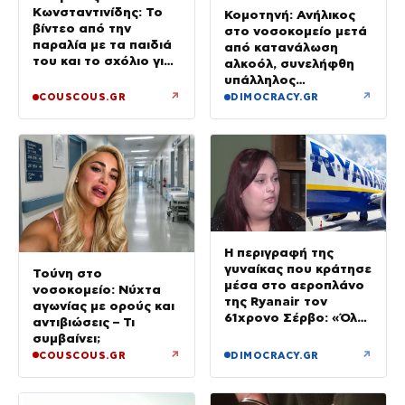
Κωνσταντινίδης: Το
Κομοτηνή: Ανήλικος
βίντεο από την
στο νοσοκομείο μετά
παραλία με τα παιδιά
από κατανάλωση
του και το σχόλιο για
αλκοόλ, συνελήφθη
την ηλικία του
υπάλληλος
καταστήματος
↗
↗
COUSCOUS.GR
DIMOCRACY.GR
Η περιγραφή της
γυναίκας που κράτησε
Τούνη στο
μέσα στο αεροπλάνο
νοσοκομείο: Νύχτα
της Ryanair τον
αγωνίας με ορούς και
61χρονο Σέρβο: «Όλα
αντιβιώσεις – Τι
έγιναν σε κλάσματα
συμβαίνει;
δευτερολέπτου»
↗
↗
COUSCOUS.GR
DIMOCRACY.GR