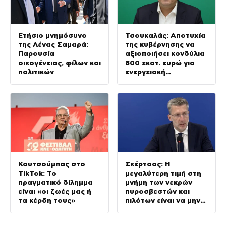
Ετήσιο μνημόσυνο
Τσουκαλάς: Αποτυχία
της Λένας Σαμαρά:
της κυβέρνησης να
Παρουσία
αξιοποιήσει κονδύλια
οικογένειας, φίλων και
800 εκατ. ευρώ για
πολιτικών
ενεργειακή
ανθεκτικότητα
Κουτσούμπας στο
Σκέρτσος: Η
TikTok: Το
μεγαλύτερη τιμή στη
πραγματικό δίλημμα
μνήμη των νεκρών
είναι «οι ζωές μας ή
πυροσβεστών και
τα κέρδη τους»
πιλότων είναι να μην
σταματήσουμε ποτέ
να επενδύουμε στην