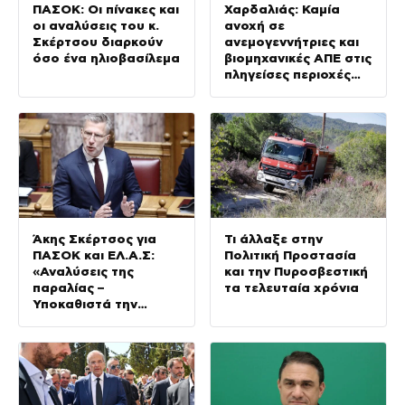
ΠΑΣΟΚ: Οι πίνακες και
Χαρδαλιάς: Καμία
οι αναλύσεις του κ.
ανοχή σε
Σκέρτσου διαρκούν
ανεμογεννήτριες και
όσο ένα ηλιοβασίλεμα
βιομηχανικές ΑΠΕ στις
πληγείσες περιοχές
της Δυτικής Αττικής
Άκης Σκέρτσος για
Τι άλλαξε στην
ΠΑΣΟΚ και ΕΛ.Α.Σ:
Πολιτική Προστασία
«Αναλύσεις της
και την Πυροσβεστική
παραλίας –
τα τελευταία χρόνια
Υποκαθιστά την
οικονομική ανάλυση
με πολιτική
προπαγάνδα»