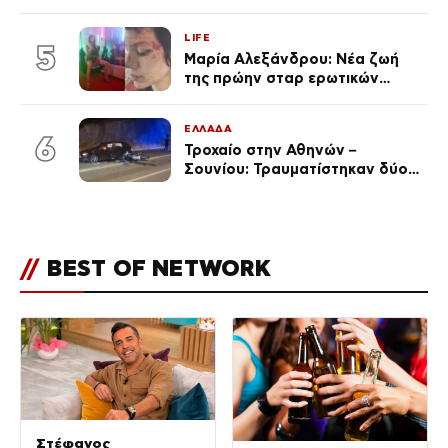
εκείνη απαντά – «Δεν σε
αναγνώρισα, όταν κατάλαβα
LIFE
ποια είσαι σοκαρίστικα»
5
Μαρία Αλεξάνδρου: Νέα ζωή
της πρώην σταρ ερωτικών
ταινιών, μητέρα ενός παιδιού με
σύντροφο επιχειρηματία
ΕΛΛΑΔΑ
(Φωτογραφίες)
6
Τροχαίο στην Αθηνών –
Σουνίου: Τραυματίστηκαν δύο
αστυνομικοί
//
BEST OF NETWORK
Στέφανος