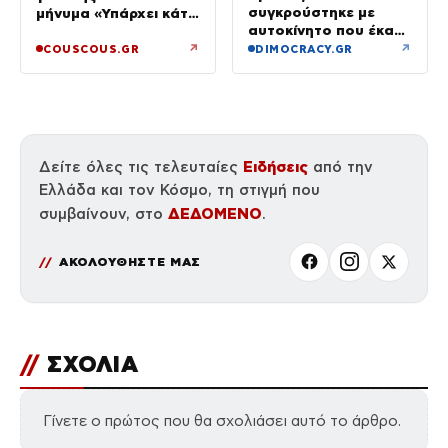
συγκρούστηκε με
μήνυμα «Υπάρχει κάτι
αυτοκίνητο που έκανε
μαγικό σε αυτές τις
αναστροφή – Δύο
αργές μέρες»
↗
↗
COUSCOUS.GR
DIMOCRACY.GR
αστυνομικοί
τραυματίες, βίντεο
Ειδήσεις
Δείτε όλες τις τελευταίες
από την
Ελλάδα και τον Κόσμο, τη στιγμή που
ΔΕΔΟΜΕΝΟ
συμβαίνουν, στο
.
ΑΚΟΛΟΥΘΗΣΤΕ ΜΑΣ
//
ΣΧΟΛΙΑ
Γίνετε ο πρώτος που θα σχολιάσει αυτό το άρθρο.