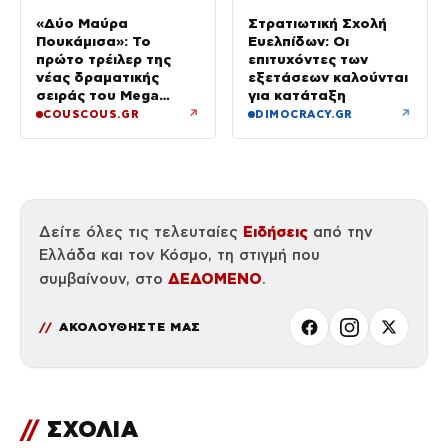
«Δύο Μαύρα
Στρατιωτική Σχολή
Πουκάμισα»: Το
Ευελπίδων: Οι
πρώτο τρέιλερ της
επιτυχόντες των
νέας δραματικής
εξετάσεων καλούνται
σειράς του Mega
για κατάταξη
κυκλοφόρησε
↗
↗
COUSCOUS.GR
DIMOCRACY.GR
Ειδήσεις
Δείτε όλες τις τελευταίες
από την
Ελλάδα και τον Κόσμο, τη στιγμή που
ΔΕΔΟΜΕΝΟ
συμβαίνουν, στο
.
ΑΚΟΛΟΥΘΗΣΤΕ ΜΑΣ
//
ΣΧΟΛΙΑ