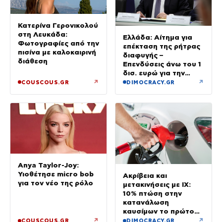
Κατερίνα Γερονικολού
στη Λευκάδα:
Ελλάδα: Αίτημα για
Φωτογραφίες από την
επέκταση της ρήτρας
πισίνα με καλοκαιρινή
διαφυγής –
διάθεση
Επενδύσεις άνω του 1
δισ. ευρώ για την
Ενέργεια έως το 2028
↗
↗
COUSCOUS.GR
DIMOCRACY.GR
Anya Taylor-Joy:
Υιοθέτησε micro bob
Ακρίβεια και
για τον νέο της ρόλο
μετακινήσεις με ΙΧ:
10% πτώση στην
κατανάλωση
καυσίμων το πρώτο
εξάμηνο του έτους
↗
↗
COUSCOUS.GR
DIMOCRACY.GR