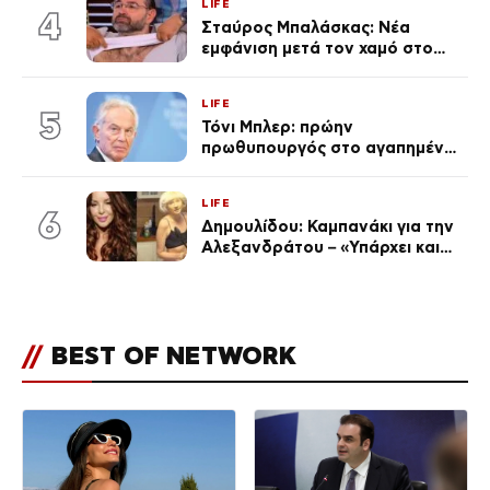
LIFE
απαρατήρητη
4
Σταύρος Μπαλάσκας: Νέα
εμφάνιση μετά τον χαμό στο
«Πρωινό» (Φωτογραφία)
LIFE
5
Τόνι Μπλερ: πρώην
πρωθυπουργός στο αγαπημένο
του Πόρτο Χέλι
LIFE
6
Δημουλίδου: Καμπανάκι για την
Αλεξανδράτου – «Υπάρχει και
ένα μικρό παιδί πίσω που
χρειάζεται τη μάνα του»
//
BEST OF NETWORK