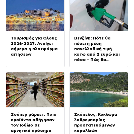
Τουρισμός για Όλους
Βενζίνη: Πότε θα
2026-2027: Ανοίγει
πέσει η μέση
σήμερα η πλατφόρμα
πανελλαδική τιμή
αιτήσεων
κάτω από 2 ευρώ και
πόσο – Πώς θα
επηρεαστεί το
πετρέλαιο κίνησης
Σούπερ μάρκετ: Ποια
Σκόπελος: Κύκλωμα
προϊόντα οδήγησαν
λαθρεμπορίας
τον Ιούλιο σε
προστατευόμενων
αρνητικό πρόσημο
κοραλλιών