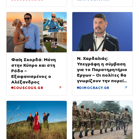
Ν. Χαρδαλιάς:
Φαίη Σκορδά: Μόνη
Υπεγράφη η σύμβαση
στην Κύπρο και στη
για το Παρατηρητήριο
Ρόδο –
Έργων – Οι πολίτες θα
Εξαφανισμένος ο
γνωρίζουν την πορεία
Αλέξανδρος
κάθε έργου στην
↗
↗
COUSCOUS.GR
DIMOCRACY.GR
περιοχή τους