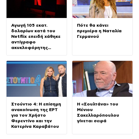
Αγωγή 105 εκατ.
Πότε θα κάνει
δολαρίων κατά του
πρεμιέρα η Ναταλία
Netflix επειδή χάθηκε
Γερμανού
αντίγραφο
ακυκλοφόρητης
ταινίας με τον
Νίκολας Κέιτζ
Στούντιο 4: Η επίσημη
Η «Σουλτάνα» του
ανακοίνωση της ΕΡΤ
Μένιου
για τον Χρήστο
Σακελλαρόπουλου
Φερεντίνο και την
γίνεται σειρά
Κατερίνα Καραβάτου