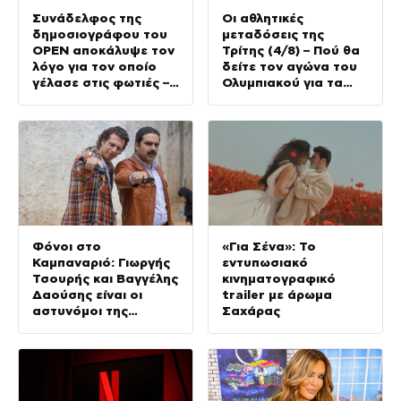
Συνάδελφος της
Οι αθλητικές
δημοσιογράφου του
μεταδόσεις της
OPEN αποκάλυψε τον
Τρίτης (4/8) – Πού θα
λόγο για τον οποίο
δείτε τον αγώνα του
γέλασε στις φωτιές –
Ολυμπιακού για τα
Την στηρίζουν και οι
προκριματικά του
πυροσβέστες
Champions League
Φόνοι στο
«Για Σένα»: Το
Καμπαναριό: Γιωργής
εντυπωσιακό
Τσουρής και Βαγγέλης
κινηματογραφικό
Δαούσης είναι οι
trailer με άρωμα
αστυνόμοι της
Σαχάρας
συμφοράς