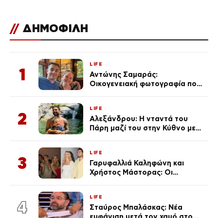
//
ΔΗΜΟΦΙΛΗ
LIFE
1
Αντώνης Σαμαράς:
Οικογενειακή φωτογραφία που
ανάρτησε ο γιος του λίγο πριν
από την επέτειο θανάτου της
LIFE
Λένας
2
Αλεξάνδρου: Η νταντά του
Πάρη μαζί του στην Κύθνο με
τον μικρό και την Ελληνίδου
(Φωτογραφίες)
LIFE
3
Γαρυφαλλιά Καληφώνη και
Χρήστος Μάστορας: Οι
χωριστές διακοπές και η
επέτειος που φέτος πέρασε
LIFE
απαρατήρητη
4
Σταύρος Μπαλάσκας: Νέα
εμφάνιση μετά τον χαμό στο