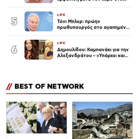
«Πρωινό» (Φωτογραφία)
LIFE
5
Τόνι Μπλερ: πρώην
πρωθυπουργός στο αγαπημένο
του Πόρτο Χέλι
LIFE
6
Δημουλίδου: Καμπανάκι για την
Αλεξανδράτου – «Υπάρχει και
ένα μικρό παιδί πίσω που
χρειάζεται τη μάνα του»
//
BEST OF NETWORK