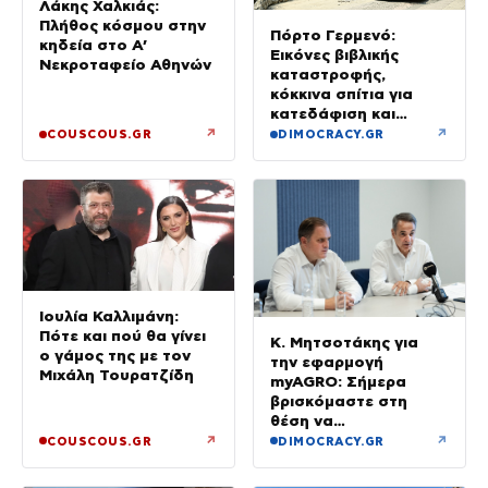
Λάκης Χαλκιάς:
Πλήθος κόσμου στην
Πόρτο Γερμενό:
κηδεία στο Α’
Εικόνες βιβλικής
Νεκροταφείο Αθηνών
καταστροφής,
κόκκινα σπίτια για
κατεδάφιση και
άνθρωποι χωρίς
↗
↗
COUSCOUS.GR
DIMOCRACY.GR
περιουσίες
Ιουλία Καλλιμάνη:
Πότε και πού θα γίνει
Κ. Μητσοτάκης για
ο γάμος της με τον
την εφαρμογή
Μιχάλη Τουρατζίδη
myAGRO: Σήμερα
βρισκόμαστε στη
θέση να
αισθανόμαστε
↗
↗
COUSCOUS.GR
DIMOCRACY.GR
δικαιωμένοι