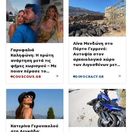
Λίνα Μενδώνη στο
Πόρτο Γερμενό:
Γαρυφαλιά
Αυτοψία στον
Καληφώνη: Η πρώτη
αρχαιολογικό χώρο
ανάρτηση μετά τις
των Αιγοσθένων μετά
φήμες χωρισμού – Με
τη μεγάλη φωτιά
ποιον πέρασε το
τελευταίο βράδυ των
↗
↗
COUSCOUS.GR
DIMOCRACY.GR
διακοπών της;
Κατερίνα Γερονικολού
στη Λευκάδα: