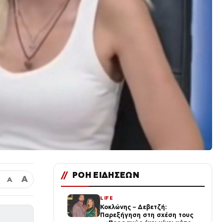
//
ΡΟΗ ΕΙΔΗΣΕΩΝ
Α
Α
LIFE
Κοκλώνης – Δεβετζή:
Παρεξήγηση στη σχέση τους