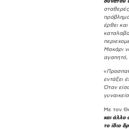
δυνατού c
σταθερές 
πρόβλημά
έρθει κα
καταλαβαί
περιεχομέ
Μακάρι να
αγαπητό, 
«
Προσπαθ
εντάξει έ
Όταν είσα
γυναικείο
Με τον Θ
και άλλο
το ίδιο δ