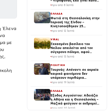
– «Προφανώς έχει γίνει κάποια
παρεξήγηση»
πριν από 8 λεπτά
ΕΛΛΑΔΑ
Φωτιά στη Θεσσαλονίκη στην
περιοχή της Σίνδου –
Κινητοποιήθηκαν 25
η Έλενα
πυροσβέστες
πριν από 12 λεπτά
να
VIRAL
ημα με
Ξεχασμένο βασίλειο του
Νείλου απειλείται από τον
ου
σύγχρονο πόλεμο, αφού
ης,
νίκησε την άμμο (ΦΩΤΟ)
πριν από 13 λεπτά
ΠΟΛΙΤΙΚΗ
σκολη
Τουρνάς: Απέναντι σε ακραία
καιρικά φαινόμενα δεν
υπάρχουν περιθώρια
εφησυχασμού – Απολογισμός
πριν από 19 λεπτά
για Κρήτη και Αττικοβοιωτία
ΕΛΛΑΔΑ
Έξοδος Αυγούστου: Αδειάζει
η Αθήνα και η Θεσσαλονίκη –
Μαζικά φεύγουν οι εκδρομείς
για καλοκαιρινές διακοπές
πριν από 20 λεπτά