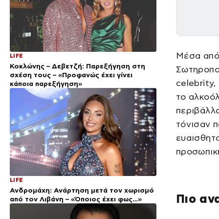
Μέσα από 
LIFE
Κοκλώνης – Δεβετζή: Παρεξήγηση στη
Σωτηροπο
σχέση τους – «Προφανώς έχει γίνει
celebrity
κάποια παρεξήγηση»
το αλκοόλ
περιβάλλο
τόνισαν π
ευαισθητο
προσωπικ
LIFE
Ανδρομάχη: Ανάρτηση μετά τον χωρισμό
Πιο αν
από τον Λιβάνη – «Όποιος έχει φως…»