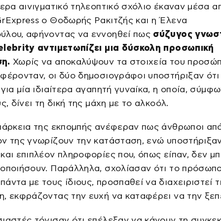
τερα αινιγματικό τηλεοπτικό σχόλιο έκαναν μέσα α
rExpress ο Θοδωρής Ρακιτζής και η Έλενα
ύλου, αφήνοντας να εννοηθεί πως
σύζυγος γνωσ
elebrity αντιμετωπίζει μια δύσκολη προσωπική
η.
Χωρίς να αποκαλύψουν τα στοιχεία του προσώ
φέρονταν, οι δύο δημοσιογράφοι υποστήριξαν ότι
 για μία ιδιαίτερα αγαπητή γυναίκα, η οποία, σύμφ
ς, δίνει τη δική της μάχη με το αλκοόλ.
ιάρκεια της εκπομπής ανέφεραν πως άνθρωποι απ
ν της γνωρίζουν την κατάσταση, ενώ υποστήριξαν
και επιπλέον πληροφορίες που, όπως είπαν, δεν μ
οποιήσουν. Παράλληλα, σχολίασαν ότι το πρόσωπο
άντα με τους ίδιους, προσπαθεί να διαχειριστεί τ
, εκφράζοντας την ευχή να καταφέρει να την ξεπ
ιαστές τόνισαν ότι επέλεξαν να κάνουν τη συγκε