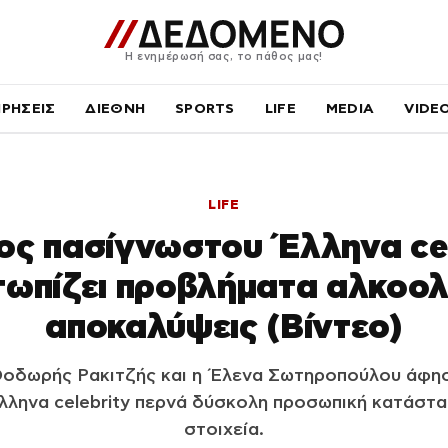
Η ενημέρωσή σας, το πάθος μας!
ΙΡΗΣΕΙΣ
ΔΙΕΘΝΗ
SPORTS
LIFE
MEDIA
VIDE
LIFE
ος πασίγνωστου Έλληνα cel
τωπίζει προβλήματα αλκοολ
αποκαλύψεις (Βίντεο)
Θοδωρής Ρακιτζής και η Έλενα Σωτηροπούλου άφησ
ληνα celebrity περνά δύσκολη προσωπική κατάστα
στοιχεία.