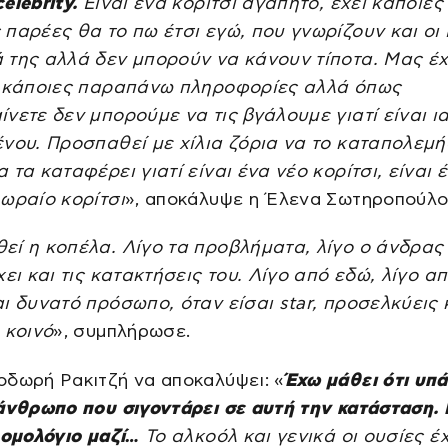
elebrity.
Είναι ένα κορίτσι αγαπητό, έχει κάποιες
παρέες θα το πω έτσι εγώ, που γνωρίζουν και οι ί
 της αλλά δεν μπορούν να κάνουν τίποτα. Μας έ
ι κάποιες παραπάνω πληροφορίες αλλά όπως
νετε δεν μπορούμε να τις βγάλουμε γιατί είναι ι
νου. Προσπαθεί με χίλια ζόρια να το καταπολεμή
 τα καταφέρει γιατί είναι ένα νέο κορίτσι, είναι 
ωραίο κορίτσι
», αποκάλυψε η Έλενα Σωτηροπούλο
εί η κοπέλα. Λίγο τα προβλήματα, λίγο ο άνδρα
χει και τις κατακτήσεις του. Λίγο από εδώ, λίγο α
ι δυνατό πρόσωπο, όταν είσαι star, προσελκύεις 
 κοινό
», συμπλήρωσε.
οδωρή Ρακιτζή να αποκαλύψει: «
Έχω μάθει ότι υπά
 άνθρωπο που σιγοντάρει σε αυτή την κατάσταση.
ρομολόγιο μαζί…
Το αλκοόλ και γενικά οι ουσίες έ