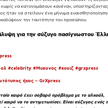
 χωρίς να κατονομάσουν κανέναν, υποστηρίζοντα
υς ήταν να στείλουν ένα μήνυμα ευαισθητοποίηση
οκαλύψουν την ταυτότητα του προσώπου.
άλυψη για την σύζυγο πασίγνωστου Έλλ
press
οολ
#celebrity
#Μυκονος
#κουιζ
#grxpress
τότυπος ήχος – GrXpress
ταίο καιρό έχει σοβαρό πρόβλημα με το αλκοόλ,
 καιρό να το αντιμετωπίσει. Είναι σύζυγος ενός 