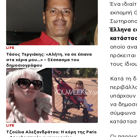
Ένα ιδιαί
εκπομπή G
Σωτηροπο
Έλληνα c
κατάστασ
οποίο ανα
LIFE
Τάσος Τεργιάκης: «Αλήτη, να σε έπιανα
πρόκειται
στα χέρια μου…» – Ξέσπασμα του
τους ίδιου
δημοσιογράφου
Κατά τη δ
περιβάλλο
υπάρχουν 
να δημοσι
σύμφωνα π
κατάσταση
LIFE
Τζούλια Αλεξανδράτου: Η κόρη της Paris
Οι παρουσ