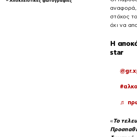
– Αποκλειστικές φωτογραφίες
αναφορά,
στόχος το
όχι να απ
Η αποκ
star
@gr.x
#αλκ
♬ πρω
«
Το τελευ
Προσπαθεί