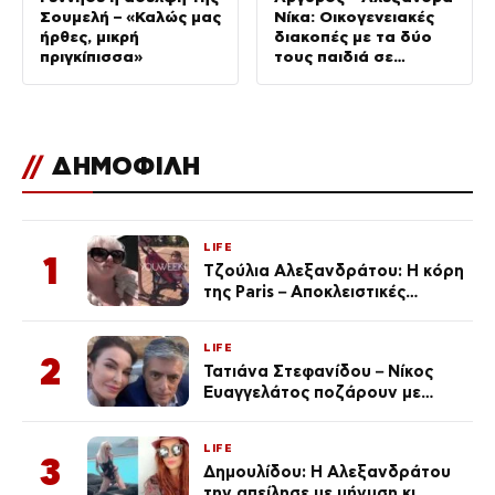
Σουμελή – «Καλώς μας
Νίκα: Οικογενειακές
ήρθες, μικρή
διακοπές με τα δύο
πριγκίπισσα»
τους παιδιά σε
σκάφος
//
ΔΗΜΟΦΙΛΗ
LIFE
1
Τζούλια Αλεξανδράτου: Η κόρη
της Paris – Αποκλειστικές
φωτογραφίες
LIFE
2
Τατιάνα Στεφανίδου – Νίκος
Ευαγγελάτος ποζάρουν με
μαγιό σε παραλία στην
Κεφαλονιά
LIFE
3
Δημουλίδου: Η Αλεξανδράτου
την απείλησε με μήνυση κι