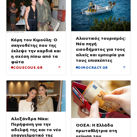
Αλιευτικός τουρισμός:
Κόρη του Κιμούλη: Ο
Νέα πηγή
σκηνοθέτης που της
εισοδήματος για τους
έκλεψε την καρδιά και
αλιείς και εμπειρία για
η σχέση πίσω από τα
τους επισκέπτες
φώτα
↗
↗
COUSCOUS.GR
DIMOCRACY.GR
Αλεξάνδρα Νίκα:
Περήφανη για την
ΟΟΣΑ: Η Ελλάδα
αδελφή της και το νέο
πρωταθλήτρια στη
επαγγελματικό της
μείωση του