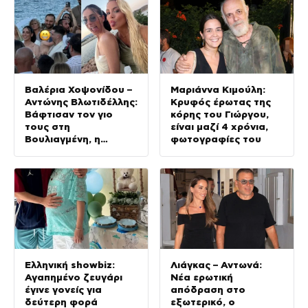
Βαλέρια Χοψονίδου –
Μαριάννα Κιμούλη:
Αντώνης Βλωτιδέλλης:
Κρυφός έρωτας της
Βάφτισαν τον γιο
κόρης του Γιώργου,
τους στη
είναι μαζί 4 χρόνια,
Βουλιαγμένη, η
φωτογραφίες του
εμφάνιση της
Ολυμπίας και οι
καλεσμένοι
Ελληνική showbiz:
Λιάγκας – Αντωνά:
Αγαπημένο ζευγάρι
Νέα ερωτική
έγινε γονείς για
απόδραση στο
δεύτερη φορά
εξωτερικό, ο