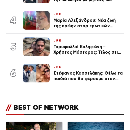
εκείνη απαντά – «Δεν σε
αναγνώρισα, όταν κατάλαβα
LIFE
ποια είσαι σοκαρίστικα»
4
Μαρία Αλεξάνδρου: Νέα ζωή
της πρώην σταρ ερωτικών
ταινιών, μητέρα ενός παιδιού με
σύντροφο επιχειρηματία
LIFE
(Φωτογραφίες)
5
Γαρυφαλλιά Καληφώνη –
Χρήστος Μάστορας: Τέλος στις
φήμες χωρισμού, όλη η αλήθεια
για τη σχέση τους
LIFE
6
Στέφανος Κασσελάκης: Θέλω τα
παιδιά που θα φέρουμε στον
κόσμο να… – Αποκάλυψη για την
οικογένεια με τον Τάιλερ
//
BEST OF NETWORK