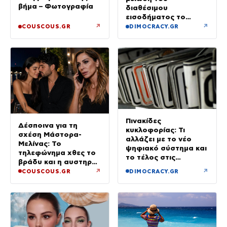
βήμα – Φωτογραφία
διαθέσιμου
εισοδήματος το
πρώτο τρίμηνο του
↗
↗
COUSCOUS.GR
DIMOCRACY.GR
2026
Πινακίδες
Δέσποινα για τη
κυκλοφορίας: Τι
σχέση Μάστορα-
αλλάζει με το νέο
Μελίνας: Το
ψηφιακό σύστημα και
τηλεφώνημα χθες το
το τέλος στις
βράδυ και η αυστηρή
καθυστερήσεις
προειδοποίηση
↗
↗
COUSCOUS.GR
DIMOCRACY.GR