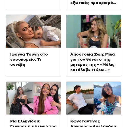
εξωτικός προορισμός
που επέλεξαν
Ιωάννα Τούνη στο
Αποστολία Ζώη: Μιλά
νοσοκομείο: Τι
για τον θάνατο της
συνέβη
μητέρας της – «Μόλις
κατάλαβε τι έχει…»
Ρία Ελληνίδου:
Κωνσταντίνος
Γέννησε η αδελφή της
Αργυρός – Αλεξάνδρα