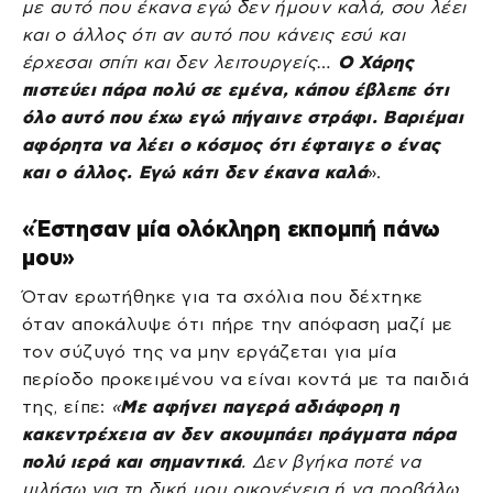
με αυτό που έκανα εγώ δεν ήμουν καλά, σου λέει
και ο άλλος ότι αν αυτό που κάνεις εσύ και
έρχεσαι σπίτι και δεν λειτουργείς…
O Χάρης
πιστεύει πάρα πολύ σε εμένα, κάπου έβλεπε ότι
όλο αυτό που έχω εγώ πήγαινε στράφι. Βαριέμαι
αφόρητα να λέει ο κόσμος ότι έφταιγε ο ένας
και ο άλλος. Εγώ κάτι δεν έκανα καλά
».
«Έστησαν μία ολόκληρη εκπομπή πάνω
μου»
Όταν ερωτήθηκε για τα σχόλια που δέχτηκε
όταν αποκάλυψε ότι πήρε την απόφαση μαζί με
τον σύζυγό της να μην εργάζεται για μία
περίοδο προκειμένου να είναι κοντά με τα παιδιά
της, είπε:
«
Με αφήνει παγερά αδιάφορη η
κακεντρέχεια αν δεν ακουμπάει πράγματα πάρα
πολύ ιερά και σημαντικά
. Δεν βγήκα ποτέ να
μιλήσω για τη δική μου οικογένεια ή να προβάλω