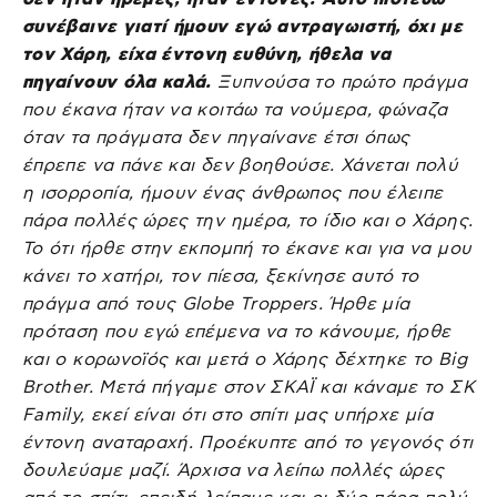
συνέβαινε γιατί ήμουν εγώ αντραγωιστή, όχι με
τον Χάρη, είχα έντονη ευθύνη, ήθελα να
πηγαίνουν όλα καλά.
Ξυπνούσα το πρώτο πράγμα
που έκανα ήταν να κοιτάω τα νούμερα, φώναζα
όταν τα πράγματα δεν πηγαίνανε έτσι όπως
έπρεπε να πάνε και δεν βοηθούσε. Χάνεται πολύ
η ισορροπία, ήμουν ένας άνθρωπος που έλειπε
πάρα πολλές ώρες την ημέρα, το ίδιο και ο Χάρης.
Το ότι ήρθε στην εκπομπή το έκανε και για να μου
κάνει το χατήρι, τον πίεσα, ξεκίνησε αυτό το
πράγμα από τους Globe Troppers. Ήρθε μία
πρόταση που εγώ επέμενα να το κάνουμε, ήρθε
και ο κορωνοϊός και μετά ο Χάρης δέχτηκε το Big
Brother. Μετά πήγαμε στον ΣΚΑΪ και κάναμε το ΣΚ
Family, εκεί είναι ότι στο σπίτι μας υπήρχε μία
έντονη αναταραχή. Προέκυπτε από το γεγονός ότι
δουλεύαμε μαζί. Άρχισα να λείπω πολλές ώρες