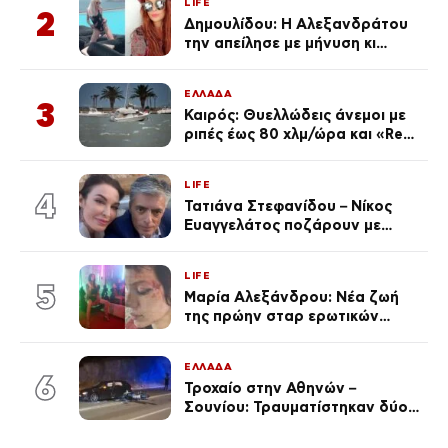
LIFE
2
Δημουλίδου: Η Αλεξανδράτου
την απείλησε με μήνυση κι
εκείνη απαντά – «Δεν σε
αναγνώρισα, όταν κατάλαβα
ΕΛΛΑΔΑ
ποια είσαι σοκαρίστικα»
3
Καιρός: Θυελλώδεις άνεμοι με
ριπές έως 80 χλμ/ώρα και «Red
Code» σε 6 περιοχές για
κίνδυνο πυρκαγιάς
LIFE
4
Τατιάνα Στεφανίδου – Νίκος
Ευαγγελάτος ποζάρουν με
μαγιό σε παραλία στην
Κεφαλονιά
LIFE
5
Μαρία Αλεξάνδρου: Νέα ζωή
της πρώην σταρ ερωτικών
ταινιών, μητέρα ενός παιδιού με
σύντροφο επιχειρηματία
ΕΛΛΑΔΑ
(Φωτογραφίες)
6
Τροχαίο στην Αθηνών –
Σουνίου: Τραυματίστηκαν δύο
αστυνομικοί