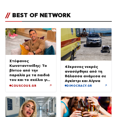
//
BEST OF NETWORK
Στέφανος
Κωνσταντινίδης: Το
43χρονος νεκρός
βίντεο από την
ανασύρθηκε από τη
παραλία με τα παιδιά
θάλασσα ανάμεσα σε
του και το σχόλιο για
Αγκίστρι και Αίγινα
την ηλικία του
↗
↗
COUSCOUS.GR
DIMOCRACY.GR