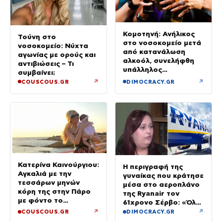
Κομοτηνή: Ανήλικος
Τούνη στο
στο νοσοκομείο μετά
νοσοκομείο: Νύχτα
από κατανάλωση
αγωνίας με ορούς και
αλκοόλ, συνελήφθη
αντιβιώσεις – Τι
υπάλληλος
συμβαίνει;
καταστήματος
↗
↗
COUSCOUS.GR
DIMOCRACY.GR
Κατερίνα Καινούργιου:
Η περιγραφή της
Αγκαλιά με την
γυναίκας που κράτησε
τεσσάρων μηνών
μέσα στο αεροπλάνο
κόρη της στην Πάρο
της Ryanair τον
με φόντο το
61χρονο Σέρβο: «Όλα
ηλιοβασίλεμα
έγιναν σε κλάσματα
↗
↗
COUSCOUS.GR
DIMOCRACY.GR
δευτερολέπτου»