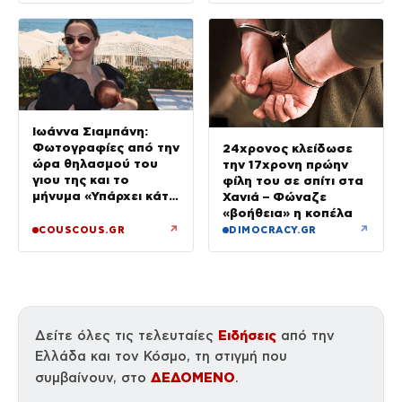
Ιωάννα Σιαμπάνη:
Φωτογραφίες από την
24χρονος κλείδωσε
ώρα θηλασμού του
την 17χρονη πρώην
γιου της και το
φίλη του σε σπίτι στα
μήνυμα «Υπάρχει κάτι
Χανιά – Φώναζε
μαγικό σε αυτές τις
«βοήθεια» η κοπέλα
αργές μέρες»
↗
↗
COUSCOUS.GR
DIMOCRACY.GR
Ειδήσεις
Δείτε όλες τις τελευταίες
από την
Ελλάδα και τον Κόσμο, τη στιγμή που
ΔΕΔΟΜΕΝΟ
συμβαίνουν, στο
.