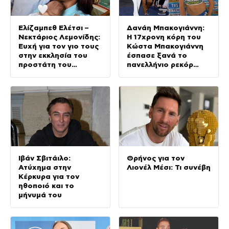
Ελίζαμπεθ Ελέτσι –
Δανάη Μπακογιάννη:
Νεκτάριος Λεμονίδης:
Η 17χρονη κόρη του
Ευχή για τον γιο τους
Κώστα Μπακογιάννη
στην εκκλησία του
έσπασε ξανά το
προστάτη του
πανελλήνιο ρεκόρ
(Φωτογραφίες)
στον στίβο
Ιβάν Σβιτάιλο:
Θρήνος για τον
Ατύχημα στην
Λιονέλ Μέσι: Τι συνέβη
Κέρκυρα για τον
ηθοποιό και το
μήνυμά του