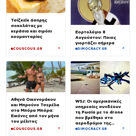
Τσίζκεϊκ άσπρης
σοκολάτας με
κεράσια και σιρόπι
Εορτολόγιο 8
κουμανταρίας
Αυγούστου: Ποιος
γιορτάζει σήμερα
↗
↗
COUSCOUS.GR
DIMOCRACY.GR
Αθηνά Οικονομάκου
WSJ: Οι αμερικανικές
και Μπρούνο Τσερέλα
υπηρεσίες συνδέουν
στα Μπόρα Μπόρα:
τη Ρωσία με το drone
Εικόνες από τον μήνα
που βρέθηκε στο
του μέλιτος
αεροδρόμιο της
Λειψίας
↗
↗
COUSCOUS.GR
DIMOCRACY.GR