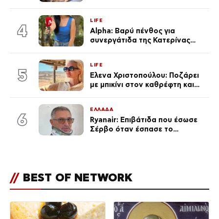
επέστρεψε στο σπίτι που τον
φρόντιζαν
LIFE
4
Alpha: Βαρύ πένθος για
συνεργάτιδα της Κατερίνας
Καινούργιου – «Κουράστηκες
πολύ… Απόψε είσαι στα χέρια
LIFE
του Θεού»
5
Έλενα Χριστοπούλου: Ποζάρει
με μπικίνι στον καθρέφτη και
εντυπωσιάζει – «Χάνουμε
τουλάχιστον 25 κιλά η
ΕΛΛΑΔΑ
καθεμία…» (Βίντεο)
6
Ryanair: Επιβάτιδα που έσωσε
Σέρβο όταν έσπασε το
παράθυρο του αεροπλάνου:
«Ένα κομμάτι του προσώπου
του ήταν σαν πλαστελίνη»
//
BEST OF NETWORK