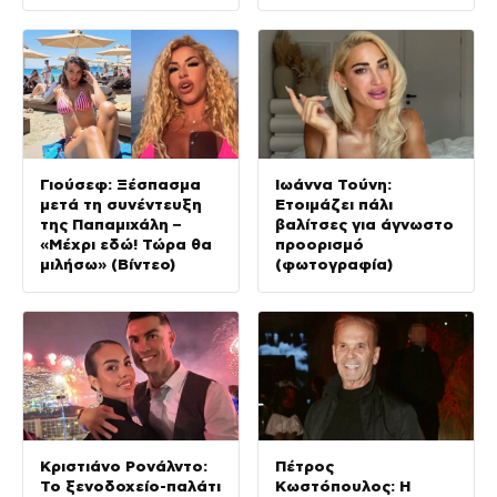
Γιούσεφ: Ξέσπασμα
Ιωάννα Τούνη:
μετά τη συνέντευξη
Ετοιμάζει πάλι
της Παπαμιχάλη –
βαλίτσες για άγνωστο
«Μέχρι εδώ! Τώρα θα
προορισμό
μιλήσω» (Βίντεο)
(φωτογραφία)
Κριστιάνο Ρονάλντο:
Πέτρος
Το ξενοδοχείο-παλάτι
Κωστόπουλος: Η