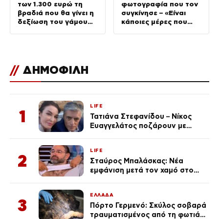
των 1.300 ευρώ τη
φωτογραφία που τον
βραδιά που θα γίνει η
συγκίνησε – «Είναι
δεξίωση του γάμου
κάποιες μέρες που
(φωτογραφίες)
δεν τις ξεχνάς ποτέ»
//
ΔΗΜΟΦΙΛΗ
LIFE
1
Τατιάνα Στεφανίδου – Νίκος
Ευαγγελάτος ποζάρουν με
μαγιό σε παραλία στην
Κεφαλονιά
LIFE
2
Σταύρος Μπαλάσκας: Νέα
εμφάνιση μετά τον χαμό στο
«Πρωινό» (Φωτογραφία)
ΕΛΛΑΔΑ
3
Πόρτο Γερμενό: Σκύλος σοβαρά
τραυματισμένος από τη φωτιά