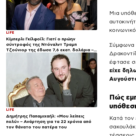
Μια υπόθε
αυτοκινή
κοινωνικό
LIFE
Κίμπερλι Γκίλφοϊλ: Γιατί ο πρώην
σύντροφός της Ντόναλντ Τραμπ
Σύμφωνα μ
Τζούνιορ της έδωσε 7,6 εκατ. δολάρια –
Δρακοντίδ
Η συμφωνία 2 χρόνια μετά τον χωρισμό
έφτασε σε
είχε δηλ
Αυγούστ
Πώς εμπ
υπόθεσ
LIFE
Δημήτρης Παπαμιχαήλ: «Μου λείπεις
Κατά τον 
πολύ» – Ανάρτηση για τα 22 χρόνια από
σακουλάκι
τον θάνατο του πατέρα του
τέσσερις 