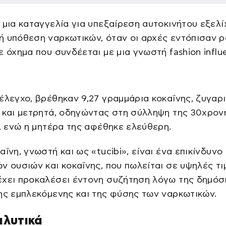
 μια καταγγελία για υπεξαίρεση αυτοκινήτου εξελ
 υπόθεση ναρκωτικών, όταν οι αρχές εντόπισαν 
ε όχημα που συνδέεται με μια γνωστή fashion influ
έλεγχο, βρέθηκαν 9,27 γραμμάρια κοκαΐνης, ζυγαρ
 και μετρητά, οδηγώντας στη σύλληψη της 30χρον
r, ενώ η μητέρα της αφέθηκε ελεύθερη.
αΐνη, γνωστή και ως «tucibi», είναι ένα επικίνδυνο
ν ουσιών και κοκαΐνης, που πωλείται σε υψηλές τι
έχει προκαλέσει έντονη συζήτηση λόγω της δημόσ
ης εμπλεκόμενης και της φύσης των ναρκωτικών.
αλυτικά