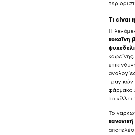
περιοριστ
Τι είναι
Η λεγόμεν
κοκαΐνη 
ψυχεδελι
καφεΐνης.
επικίνδυν
αναλογίες
τραγικών 
φάρμακο ε
ποικίλλει
Το ναρκω
κανονική
αποτελέσ