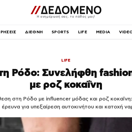
Η ενημέρωσή σας, το πάθος μας!
ΙΡΗΣΕΙΣ
ΔΙΕΘΝΗ
SPORTS
LIFE
MEDIA
VIDE
LIFE
η Ρόδο: Συνελήφθη fashion
με ροζ κοκαΐνη
εση στη Ρόδο με influencer μόδας και ροζ κοκαΐν
 έρευνα για υπεξαίρεση αυτοκινήτου και κατοχή ν