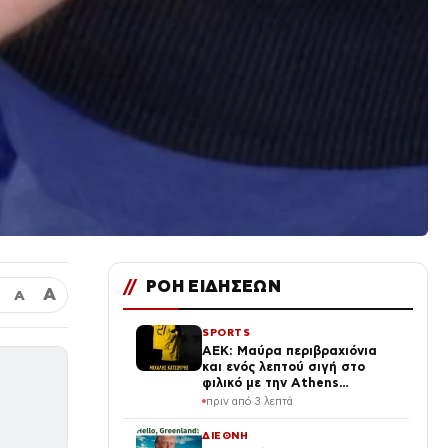
//
ΡΟΗ ΕΙΔΗΣΕΩΝ
Α
Α
SPORTS
ΑΕΚ: Μαύρα περιβραχιόνια
και ενός λεπτού σιγή στο
φιλικό με την Athens
Kallithea για Κατσούρη και
πριν από 3 λεπτά
Λιάκα
ΔΙΕΘΝΗ