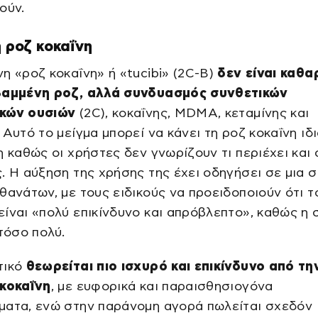
ούν.
 η ροζ κοκαΐνη
η «ροζ κοκαΐνη» ή «tucibi» (2C-B)
δεν είναι καθα
βαμμένη ροζ, αλλά συνδυασμός συνθετικών
κών ουσιών
(2C), κοκαΐνης, MDMA, κεταμίνης και
 Αυτό το μείγμα μπορεί να κάνει τη ροζ κοκαΐνη ιδ
η καθώς οι χρήστες δεν γνωρίζουν τι περιέχει και 
. Η αύξηση της χρήσης της έχει οδηγήσει σε μια σ
θανάτων, με τους ειδικούς να προειδοποιούν ότι τ
ίναι «πολύ επικίνδυνο και απρόβλεπτο», καθώς η 
 τόσο πολύ.
τικό
θεωρείται πιο ισχυρό και επικίνδυνο από τη
 κοκαΐνη
, με ευφορικά και παραισθησιογόνα
ματα, ενώ στην παράνομη αγορά πωλείται σχεδόν