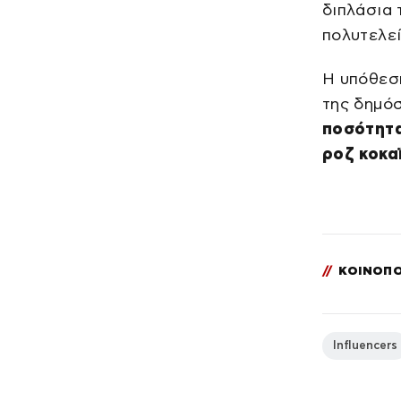
διπλάσια 
πολυτελεί
Η υπόθεση
της δημόσ
ποσότητα
ροζ κοκα
//
ΚΟΙΝΟΠΟ
Influencers