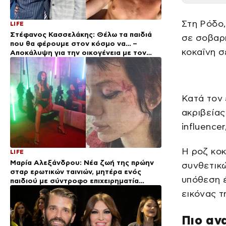
Στη Ρόδο,
LIFE
Στέφανος Κασσελάκης: Θέλω τα παιδιά
σε σοβαρή
που θα φέρουμε στον κόσμο να… –
κοκαΐνη σ
Αποκάλυψη για την οικογένεια με τον
Τάιλερ
Κατά τον 
ακριβείας
influence
Η ροζ κοκ
LIFE
Μαρία Αλεξάνδρου: Νέα ζωή της πρώην
συνθετικώ
σταρ ερωτικών ταινιών, μητέρα ενός
υπόθεση 
παιδιού με σύντροφο επιχειρηματία
(Φωτογραφίες)
εικόνας τ
Πιο αν