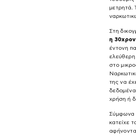
μετρητά. 
ναρκωτικ
Στη δικογ
η 30χρον
έντονη πα
ελεύθερη 
στο μικρ
Ναρκωτικ
της να έχ
δεδομένα 
χρήση ή δ
Σύμφωνα μ
κατείχε τ
αφήνοντας