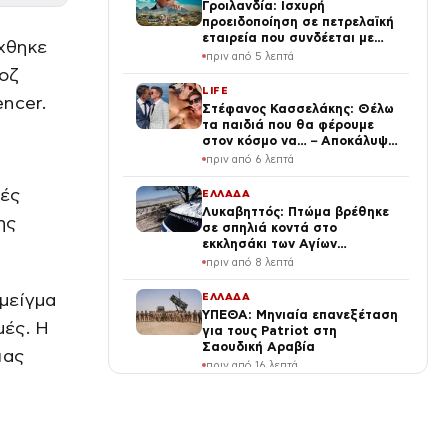
Γροιλανδία: Ισχυρή
προειδοποίηση σε πετρελαϊκή
εταιρεία που συνδέεται με
ίχθηκε
τον Τραμπ – Ετοιμάζεται για
πριν από 5 λεπτά
γεωτρήσεις χωρίς άδεια
ροζ
LIFE
encer.
Στέφανος Κασσελάκης: Θέλω
τα παιδιά που θα φέρουμε
στον κόσμο να… – Αποκάλυψη
για την οικογένεια με τον
πριν από 6 λεπτά
Τάιλερ
ιές
ΕΛΛΑΔΑ
Λυκαβηττός: Πτώμα βρέθηκε
ης
σε σπηλιά κοντά στο
εκκλησάκι των Αγίων
Ισιδώρων
πριν από 8 λεπτά
 μείγμα
ΕΛΛΑΔΑ
ΥΠΕΘΑ: Μηνιαία επανεξέταση
μές. Η
για τους Patriot στη
Σαουδική Αραβία
ιας
πριν από 16 λεπτά
ΕΛΛΑΔΑ
Κρήτης: Η αστυνομία
διαψεύδει ότι τουρίστας