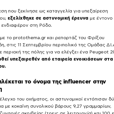
ση που ξεκίνησε ως καταγγελία για υπεξαίρεση
του,
εξελίχθηκε σε αστυνομική έρευνα
με έντονο
 ενδιαφέρον στη Ρόδο.
ε το protothema.gr και ρεπορτάζ του Φρίξου
η, στις 11 Σεπτεμβρίου περιπολικό της Ομάδας ΔΙ.
 περιοχή της πόλης για να ελέγξει ένα Peugeot 2
ωθεί υπεξαιρεθέν από εταιρεία ενοικιάσεων στα
ου.
λέκεται το όνομα της influencer στην
η
έλεγχο του οχήματος, οι αστυνομικοί εντόπισαν δ
α με κοκαΐνη συνολικού βάρους 9,27 γραμμαρίων,
ζυγαριές ακριβείας (τρεις σε λειτουργία) και 100