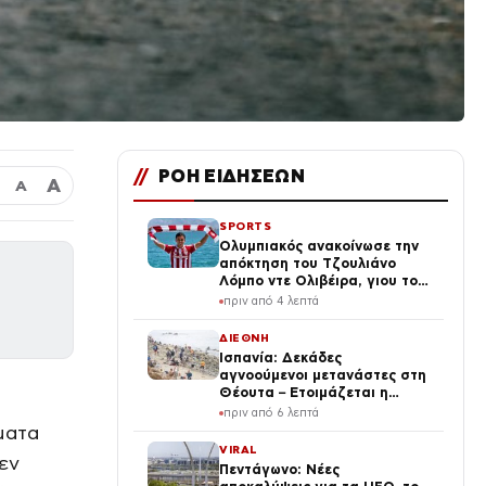
//
ΡΟΗ ΕΙΔΗΣΕΩΝ
Α
Α
SPORTS
Ολυμπιακός ανακοίνωσε την
απόκτηση του Τζουλιάνο
Λόμπο ντε Ολιβέιρα, γιου του
Τζιοβάνι
πριν από 4 λεπτά
ΔΙΕΘΝΗ
Ισπανία: Δεκάδες
αγνοούμενοι μετανάστες στη
Θέουτα – Ετοιμάζεται η
μεταφορά στην ενδοχώρα για
πριν από 6 λεπτά
1.342 ανήλικους
ύματα
VIRAL
εν
Πεντάγωνο: Νέες