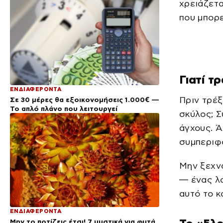
χρειάζετα
που μπορε
Γιατί τ
ΕΝΔΙΑΦΕΡΟΝΤΑ
Πριν τρέξ
Σε 30 μέρες θα εξοικονομήσεις 1.000€ —
Το απλό πλάνο που λειτουργεί
σκύλος; 
άγχους. Ά
συμπεριφ
Μην ξεχν
— ένας λα
αυτό το κ
ΕΝΔΙΑΦΕΡΟΝΤΑ
Μην το ποτίζεις έτσι! 7 μυστικά για φυτά