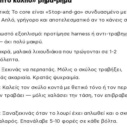
επτο κόλπο» βήμα-βήμα
ικά; Το core είναι «Stop-and-go» συνδυασμένο με
 Απλό, γρήγορο και αποτελεσματικό αν το κάνεις 
ωστό εξοπλισμό: προτίμησε harness ή αντι-τραβηγ
— όχι πολύ μακρύ.
ικρά, μαλακά λιχουδιάκια που τρώγονται σε 1-2
όλεπτα.
: Ξεκινάς να περπατάς. Μόλις ο σκύλος τραβήξει,
άς ακαριαία. Κρατάς ψυχραιμία.
: Καλείς τον σκύλο κοντά με θετικό τόνο ή τον περ
ν τραβάει — μόλις χαλάσει την τάση, τον επιβραβ
: Ξαναξεκινάς όταν το λουρί έχει απλωθεί και ο σ
χαλαρός. Επανάλαβε 5-10 φορές σε κάθε βόλτα.