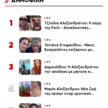
//
ΔΗΜΟΦΙΛΗ
LIFE
1
Τζούλια Αλεξανδράτου: Η κόρη
της Paris – Αποκλειστικές
φωτογραφίες
LIFE
2
Τατιάνα Στεφανίδου – Νίκος
Ευαγγελάτος ποζάρουν με
μαγιό σε παραλία στην
Κεφαλονιά
LIFE
3
Δημουλίδου: Η Αλεξανδράτου
την απείλησε με μήνυση κι
εκείνη απαντά – «Δεν σε
αναγνώρισα, όταν κατάλαβα
LIFE
ποια είσαι σοκαρίστικα»
4
Μαρία Αλεξάνδρου: Νέα ζωή
της πρώην σταρ ερωτικών
ταινιών, μητέρα ενός παιδιού με
σύντροφο επιχειρηματία
LIFE
(Φωτογραφίες)