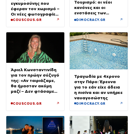
Τουρισμό: οι νέοι
εγκυμοσύνης που
κανόνες και οι
έφεραν τον χωρισμό –
ενστάσεις των
Οι νέες φωτογραφίες
ξενοδόχων
από την Πάρο χωρίς
↗
↗
COUSCOUS.GR
DIMOCRACY.GR
τον Χρήστο
Άριελ Κωνσταντινίδη
για τον πρώην σύζυγό
Τραγωδία με 4χρονο
της: «Αν ταιριάζαμε,
στην Πάρο: Έρευνα
θα ήμασταν ακόμη
για το εάν είχε άδεια
μαζί – Δεν φτάσαμε
η πισίνα και αν υπήρχε
ποτέ στα δικαστήρια»
ναυαγοσώστης
↗
↗
COUSCOUS.GR
DIMOCRACY.GR