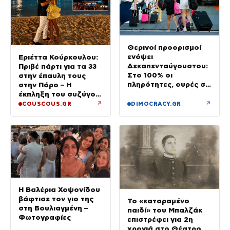
Θερινοί προορισμοί
ενόψει
Εριέττα Κούρκουλου:
Δεκαπενταύγουστου:
Πριβέ πάρτι για τα 33
Στο 100% οι
στην έπαυλη τους
πληρότητες, ουρές σε
στην Πάρο – Η
λιμάνια, διόδια και
έκπληξη του συζύγου
ΚΤΕΛ
της
↗
↗
COUSCOUS.GR
DIMOCRACY.GR
Η Βαλέρια Χοψονίδου
βάφτισε τον γιο της
Το «καταραμένο
στη Βουλιαγμένη –
παιδί» του Μπαλζάκ
Φωτογραφίες
επιστρέφει για 2η
χρονιά στο Θέατρο