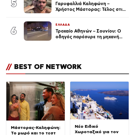
5
Γαρυφαλλιά Καληφώνη –
Χρήστος Μάστορας: Τέλος στις
φήμες χωρισμού, όλη η αλήθεια
για τη σχέση τους
ΕΛΛΑΔΑ
6
Τροχαίο Αθηνών – Σουνίου: Ο
οδηγός παρέσυρε τη μηχανή
των αστυνομικών σε
αναστροφή – Στο 401 ΣΝ οι δύο
τραυματίες
//
BEST OF NETWORK
Νέο Ειδικό
Μάστορας-Καληφώνη:
Χωροταξικό για τον
Το μωρό και το τεστ