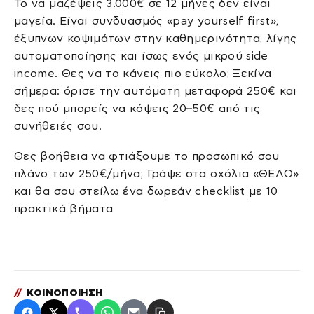
Το να μαζέψεις 3.000€ σε 12 μήνες δεν είναι
μαγεία. Είναι συνδυασμός «pay yourself first»,
έξυπνων κοψιμάτων στην καθημερινότητα, λίγης
αυτοματοποίησης και ίσως ενός μικρού side
income. Θες να το κάνεις πιο εύκολο; Ξεκίνα
σήμερα: όρισε την αυτόματη μεταφορά 250€ και
δες πού μπορείς να κόψεις 20–50€ από τις
συνήθειές σου.
Θες βοήθεια να φτιάξουμε το προσωπικό σου
πλάνο των 250€/μήνα; Γράψε στα σχόλια «ΘΕΛΩ»
και θα σου στείλω ένα δωρεάν checklist με 10
πρακτικά βήματα
//
ΚΟΙΝΟΠΟΙΗΣΗ