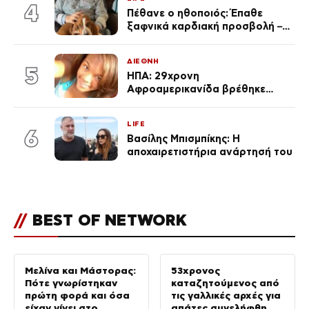
4
Πέθανε ο ηθοποιός: Έπαθε
ξαφνικά καρδιακή προσβολή – Η
ανακοίνωση της συζύγου του
ΔΙΕΘΝΗ
5
ΗΠΑ: 29χρονη
Αφροαμερικανίδα βρέθηκε
απαγχονισμένη σε δέντρο στον
Μισισιπή
LIFE
6
Βασίλης Μπισμπίκης: Η
αποχαιρετιστήρια ανάρτησή του
//
BEST OF NETWORK
Μελίνα και Μάστορας:
53χρονος
Πότε γνωρίστηκαν
καταζητούμενος από
πρώτη φορά και όσα
τις γαλλικές αρχές για
είχαν γίνει στο
απάτες συνελήφθη