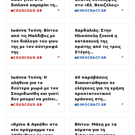
διπλανό καμαρίνι της
στο «Ελ. Βενιζέλος»
μητέρας της από το
↗
↗
COUSCOUS.GR
DIMOCRACY.GR
2023 (φωτογραφίες)
Ιωάννα Τούνη: Βίντεο
Χαρδαλιάς: Στην
από τις Μαλδίβες με
Ηλιούπολη ξεκινά η
τον διάλογο του γιου
κατασκευή της
της με τον σύντροφό
πρώτης από τις τρεις
της
Στέγες
Υποστηριζόμενης
↗
↗
COUSCOUS.GR
DIMOCRACY.GR
Διαβίωσης ΑμεΑ
Ιωάννα Τούνη: Η
60 παραβάσεις
αλήθεια για το
διαπιστώθηκαν σε
δεύτερο μωρό με τον
ελέγχους για τη χρήση
Σπυριδωνίδη και γιατί
προστατευτικού
δεν μπορεί να μείνει
κράνους στη
έγκυος στις Μαλδίβες
Θεσσαλονίκη
↗
↗
COUSCOUS.GR
DIMOCRACY.GR
«Κρίνο & Αγκάθι» στο
Βίντεο: Μάχη με τα
νέο πρόγραμμα του
κύματα για τη