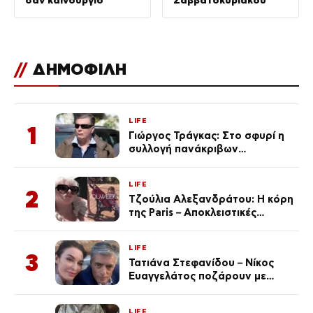
σαν καινούργιο
Σαββατοκύριακου
//
ΔΗΜΟΦΙΛΗ
LIFE
1
Γιώργος Τράγκας: Στο σφυρί η
συλλογή πανάκριβων
αυτοκινήτων του – Ζαλίζουν τα
ποσά
LIFE
2
Τζούλια Αλεξανδράτου: Η κόρη
της Paris – Αποκλειστικές
φωτογραφίες
LIFE
3
Τατιάνα Στεφανίδου – Νίκος
Ευαγγελάτος ποζάρουν με
μαγιό σε παραλία στην
Κεφαλονιά
LIFE