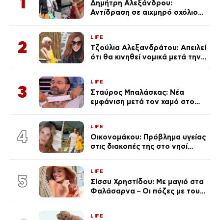
1
Δημήτρη Αλεξάνδρου:
Αντίδραση σε αιχμηρό σχόλιο
για την Τούνη με αφορμή το
μεγάλωμα του Πάρη
LIFE
2
Τζούλια Αλεξανδράτου: Απειλεί
ότι θα κινηθεί νομικά μετά την
ανάρτηση της Δημουλίδου
LIFE
3
Σταύρος Μπαλάσκας: Νέα
εμφάνιση μετά τον χαμό στο
«Πρωινό» (Φωτογραφία)
LIFE
4
Οικονομάκου: Πρόβλημα υγείας
στις διακοπές της στο νησί
Μπόρα Μπόρα – «Έσκασε όλη η
κούραση του χειμώνα»
LIFE
5
Σίσσυ Χρηστίδου: Με μαγιό στα
Φαλάσαρνα – Οι πόζες με τους
διάσημους φίλους της
(φωτογραφίες & βίντεο)
LIFE