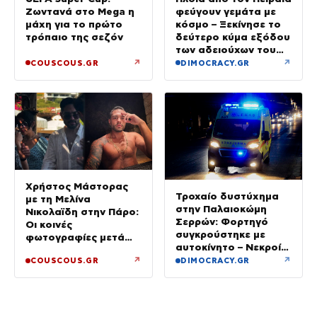
Ζωντανά στο Mega η
φεύγουν γεμάτα με
μάχη για το πρώτο
κόσμο – Ξεκίνησε το
τρόπαιο της σεζόν
δεύτερο κύμα εξόδου
των αδειούχων του
Αυγούστου
↗
↗
COUSCOUS.GR
DIMOCRACY.GR
Χρήστος Μάστορας
Τροχαίο δυστύχημα
με τη Μελίνα
στην Παλαιοκώμη
Νικολαϊδη στην Πάρο:
Σερρών: Φορτηγό
Οι κοινές
συγκρούστηκε με
φωτογραφίες μετά
αυτοκίνητο – Νεκροί
τον χωρισμό του και
οι επιβάτες του ΙΧ
↗
↗
COUSCOUS.GR
DIMOCRACY.GR
τη Γαρυφαλιά