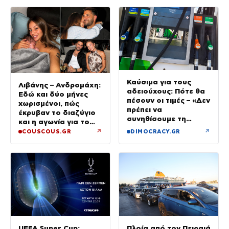
Καύσιμα για τους
Λιβάνης – Ανδρομάχη:
αδειούχους: Πότε θα
Εδώ και δύο μήνες
πέσουν οι τιμές – «Δεν
χωρισμένοι, πώς
πρέπει να
έκρυβαν το διαζύγιο
συνηθίσουμε τη
και η αγωνία για το
βενζίνη στα 2 ευρώ»
παιδί
↗
↗
COUSCOUS.GR
DIMOCRACY.GR
UEFA Super Cup:
Πλοία από τον Πειραιά