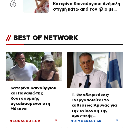
6
Κατερίνα Καινούργιου: Ανέμελη
στιγμή κάτω από τον ήλιο με
τους followers της
(φωτογραφία)
//
BEST OF NETWORK
Κατερίνα Καινούργιου
και Παναγιώτης
Τ. Θεοδωρικάκος:
Κουτσουμπής
Ενεργοποιείται το
αγκαλιασμένοι στη
καθεστώς Άμυνας για
Μύκονο
την ενίσχυση της
αμυντικής
βιομηχανίας
↗
↗
COUSCOUS.GR
DIMOCRACY.GR