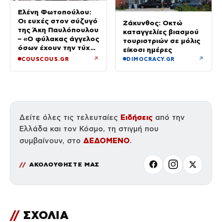
Ελένη Φωτοπούλου:
Οι ευχές στον σύζυγό
Ζάκυνθος: Οκτώ
της Άκη Παυλόπουλου
καταγγελίες βιασμού
– «Ο φύλακας άγγελος
τουριστριών σε μόλις
όσων έχουν την τύχη
είκοσι ημέρες
να βρίσκονται κοντά
↗
↗
COUSCOUS.GR
DIMOCRACY.GR
του»
Ειδήσεις
Δείτε όλες τις τελευταίες
από την
Ελλάδα και τον Κόσμο, τη στιγμή που
ΔΕΔΟΜΕΝΟ
συμβαίνουν, στο
.
ΑΚΟΛΟΥΘΗΣΤΕ ΜΑΣ
//
ΣΧΟΛΙΑ