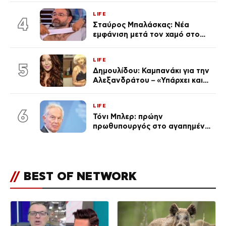
επέτειος που φέτος πέρασε
LIFE
απαρατήρητη
4
Σταύρος Μπαλάσκας: Νέα
εμφάνιση μετά τον χαμό στο
«Πρωινό» (Φωτογραφία)
LIFE
5
Δημουλίδου: Καμπανάκι για την
Αλεξανδράτου – «Υπάρχει και
ένα μικρό παιδί πίσω που
χρειάζεται τη μάνα του»
LIFE
6
Τόνι Μπλερ: πρώην
πρωθυπουργός στο αγαπημένο
του Πόρτο Χέλι
//
BEST OF NETWORK