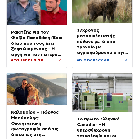
37χρονος
Ρακιτζής για τον
μοτοσικλετιστής
Φοίβο Παπαδάκη: Έχει
πέθανε μετά από
δίκιο που τους λέει
τροχαίο με
ξεφτιλισμένους – Η
αγριογούρουνο στην
οργή για τον πατέρα
Εύβοια
του
↗
↗
COUSCOUS.GR
DIMOCRACY.GR
Καλομοίρα – Γιώργος
Μπούσαλης:
Το πρώτο ελληνικό
Οικογενειακή
Canadair – Η
φωτογραφία από τις
υπερσύγχρονη
διακοπές στη
τεχνολογία και οι