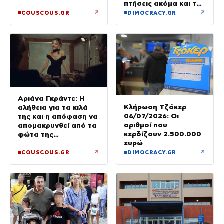
Σαντορίνη με τα τρία
πτήσεις ακόμα και τη
τους παιδιά
νύχτα – βίντεο
↗
↗
COUSCOUS.GR
DIMOCRACY.GR
Αριάνα Γκράντε: Η
Κλήρωση Τζόκερ
αλήθεια για τα κιλά
06/07/2026: Οι
της και η απόφαση να
αριθμοί που
απομακρυνθεί από τα
κερδίζουν 2.500.000
φώτα της
ευρώ
δημοσιότητας
↗
↗
COUSCOUS.GR
DIMOCRACY.GR