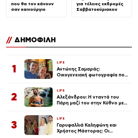
που θα τον κάνουν
για τέλειες εκδρομές
σαν καινούργιο
Σαββατοκύριακου
//
ΔΗΜΟΦΙΛΗ
LIFE
1
Αντώνης Σαμαράς:
Οικογενειακή φωτογραφία που
ανάρτησε ο γιος του λίγο πριν
από την επέτειο θανάτου της
LIFE
Λένας
2
Αλεξάνδρου: Η νταντά του
Πάρη μαζί του στην Κύθνο με
τον μικρό και την Ελληνίδου
(Φωτογραφίες)
LIFE
3
Γαρυφαλλιά Καληφώνη και
Χρήστος Μάστορας: Οι
χωριστές διακοπές και η