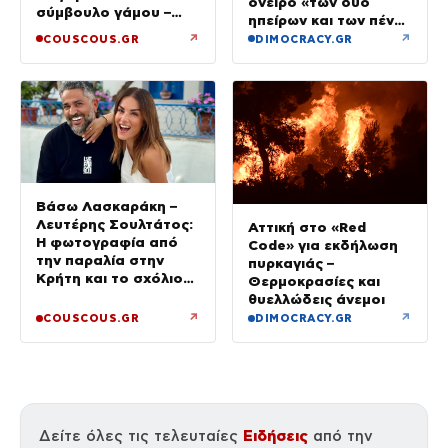
όνειρο «των δύο
σύμβουλο γάμου –
ηπείρων και των πέντε
«Για εμάς το κομβικό
θαλασσών»
↗
↗
COUSCOUS.GR
DIMOCRACY.GR
σημείο ήταν όταν
γεννήθηκε ο γιος μας»
Βάσω Λασκαράκη –
Λευτέρης Σουλτάτος:
Αττική στο «Red
Η φωτογραφία από
Code» για εκδήλωση
την παραλία στην
πυρκαγιάς –
Κρήτη και το σχόλιο
Θερμοκρασίες και
για την αλλαγή στην
θυελλώδεις άνεμοι
εμφάνισή του
↗
↗
COUSCOUS.GR
DIMOCRACY.GR
Ειδήσεις
Δείτε όλες τις τελευταίες
από την