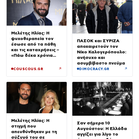
Μελέτης Ηλίας: Η
ψυχοθεραπεία τον
ΠΑΣΟΚ και ΣΥΡΙΖΑ
έσωσε από τα πάθη
αποχαιρετούν τον
και τις καταχρήσεις –
Νίκο Καλογερόπουλο:
«Πάω δέκα χρόνια
ανήσυχο και
στον ψυχαναλυτή»
ασυμβίβαστο πνεύμα
↗
↗
COUSCOUS.GR
DIMOCRACY.GR
Μελέτης Ηλίας: Η
Σαν σήμερα 10
στιγμή που
Αυγούστου: Η Ελλάδα
απευθύνθηκαν με τη
αγγίζει για λίγο το
σύζυγό του σε