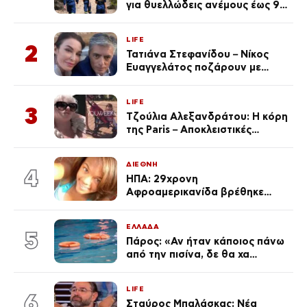
για θυελλώδεις ανέμους έως 9
μποφόρ – Οι περιοχές που
ανησυχούν τους ειδικούς
LIFE
2
Τατιάνα Στεφανίδου – Νίκος
Ευαγγελάτος ποζάρουν με
μαγιό σε παραλία στην
Κεφαλονιά
LIFE
3
Τζούλια Αλεξανδράτου: Η κόρη
της Paris – Αποκλειστικές
φωτογραφίες
ΔΙΕΘΝΗ
4
ΗΠΑ: 29χρονη
Αφροαμερικανίδα βρέθηκε
απαγχονισμένη σε δέντρο στον
Μισισιπή
ΕΛΛΑΔΑ
5
Πάρος: «Αν ήταν κάποιος πάνω
από την πισίνα, δε θα χα
θρηνήσει το παιδί μου» – Η
σπαρακτική περιγραφή του
LIFE
πατέρα και τα κενά στους
6
Σταύρος Μπαλάσκας: Νέα
ισχυρισμούς του ιδιοκτήτη του