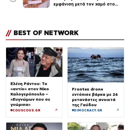
εμφάνιση μετά τον χαμό στο
beach bar
«Πρωινό» (Φωτογραφία)
//
BEST OF NETWORK
Ελένη Ράντου: Το
«αντίο» στον Νίκο
Frontex drone
Καλογερόπουλο –
εντόπισε βάρκα με 26
«Ευγνώμων που σε
μετανάστες ανοιχτά
γνώρισα»
της Γαύδου
↗
↗
COUSCOUS.GR
DIMOCRACY.GR