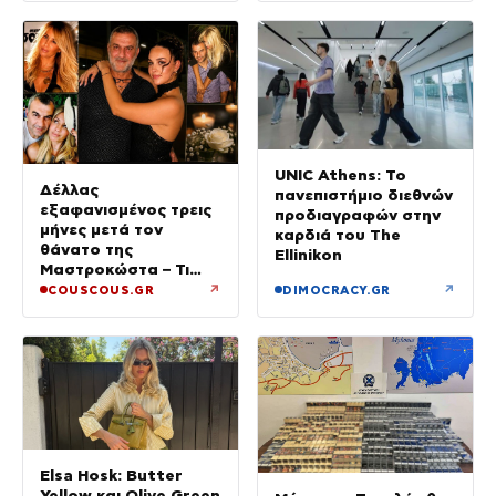
UNIC Athens: Το
Δέλλας
πανεπιστήμιο διεθνών
εξαφανισμένος τρεις
προδιαγραφών στην
μήνες μετά τον
καρδιά του The
θάνατο της
Ellinikon
Μαστροκώστα – Τι
ζήτησε από την κόρη
↗
↗
COUSCOUS.GR
DIMOCRACY.GR
του για το τρίμηνο
μνημόσυνο της Γωγώς
Elsa Hosk: Butter
Yellow και Olive Green