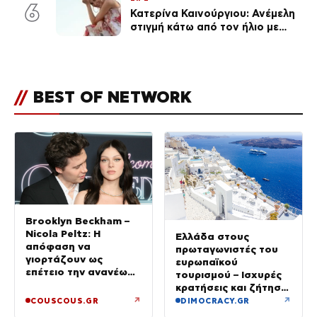
6
Κατερίνα Καινούργιου: Ανέμελη
στιγμή κάτω από τον ήλιο με
τους followers της
(φωτογραφία)
//
BEST OF NETWORK
Brooklyn Beckham –
Nicola Peltz: Η
Ελλάδα στους
απόφαση να
πρωταγωνιστές του
γιορτάζουν ως
ευρωπαϊκού
επέτειο την ανανέωση
τουρισμού – Ισχυρές
των όρκων τους –
κρατήσεις και ζήτηση
«Είχε καταλήξει να
πέρα από το
↗
↗
COUSCOUS.GR
DIMOCRACY.GR
κλαίει»
καλοκαίρι