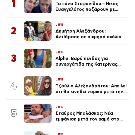
1
Τατιάνα Στεφανίδου – Νίκος
Ευαγγελάτος ποζάρουν με
μαγιό σε παραλία στην
Κεφαλονιά
LIFE
2
Δημήτρη Αλεξάνδρου:
Αντίδραση σε αιχμηρό σχόλιο
για την Τούνη με αφορμή το
μεγάλωμα του Πάρη
LIFE
3
Alpha: Βαρύ πένθος για
συνεργάτιδα της Κατερίνας
Καινούργιου – «Κουράστηκες
πολύ… Απόψε είσαι στα χέρια
LIFE
του Θεού»
4
Τζούλια Αλεξανδράτου: Απειλεί
ότι θα κινηθεί νομικά μετά την
ανάρτηση της Δημουλίδου
LIFE
5
Σταύρος Μπαλάσκας: Νέα
εμφάνιση μετά τον χαμό στο
«Πρωινό» (Φωτογραφία)
LIFE