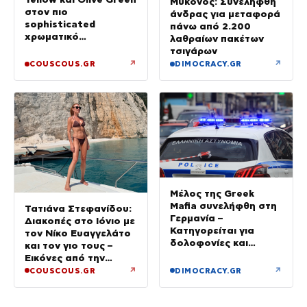
Μύκονος: Συνελήφθη
στον πιο
άνδρας για μεταφορά
sophisticated
πάνω από 2.200
χρωματικό
λαθραίων πακέτων
συνδυασμό με mix n’
τσιγάρων
match μοτίβα
↗
↗
COUSCOUS.GR
DIMOCRACY.GR
Μέλος της Greek
Mafia συνελήφθη στη
Τατιάνα Στεφανίδου:
Γερμανία –
Διακοπές στο Ιόνιο με
Κατηγορείται για
τον Νίκο Ευαγγελάτο
δολοφονίες και
και τον γιο τους –
συμβόλαια θανάτου
Εικόνες από την
Κεφαλονιά
↗
↗
COUSCOUS.GR
DIMOCRACY.GR