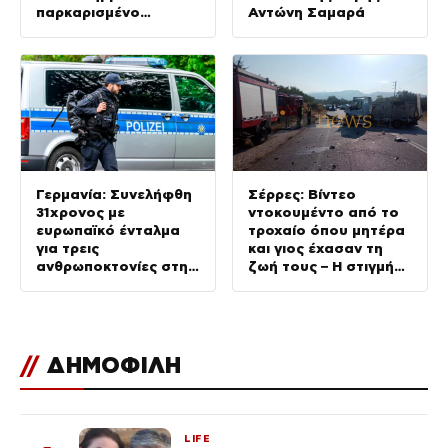
παρκαρισμένο
Αντώνη Σαμαρά
αυτοκίνητο
Γερμανία: Συνελήφθη
Σέρρες: Βίντεο
31χρονος με
ντοκουμέντο από το
ευρωπαϊκό ένταλμα
τροχαίο όπου μητέρα
για τρεις
και γιος έχασαν τη
ανθρωποκτονίες στην
ζωή τους – Η στιγμή
Ελλάδα
της σύγκρουσης
//
ΔΗΜΟΦΙΛΗ
LIFE