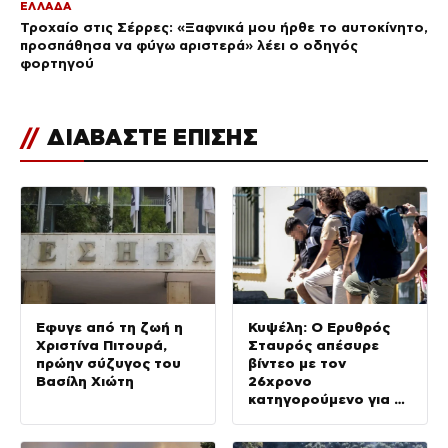
ΕΛΛΑΔΑ
Τροχαίο στις Σέρρες: «Ξαφνικά μου ήρθε το αυτοκίνητο,
προσπάθησα να φύγω αριστερά» λέει ο οδηγός
φορτηγού
//
ΔΙΑΒΑΣΤΕ ΕΠΙΣΗΣ
Έφυγε από τη ζωή η
Κυψέλη: Ο Ερυθρός
Χριστίνα Πιτουρά,
Σταυρός απέσυρε
πρώην σύζυγος του
βίντεο με τον
Βασίλη Χιώτη
26χρονο
κατηγορούμενο για τη
δολοφονία της
Βρετανίδας