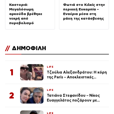
Καστοριά:
Φωτιά στο Κιλκίς στην
Μεγαλόσωμη
περιοχή Ευκαρπία –
αρκούδα βρέθηκε
Εναέρια μέσα στη
νεκρή από
μάχη της κατάσβεσης
πυροβολισμό
//
ΔΗΜΟΦΙΛΗ
LIFE
1
Τζούλια Αλεξανδράτου: Η κόρη
της Paris – Αποκλειστικές
φωτογραφίες
LIFE
2
Τατιάνα Στεφανίδου – Νίκος
Ευαγγελάτος ποζάρουν με
μαγιό σε παραλία στην
Κεφαλονιά
LIFE