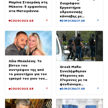
Μαρίνα Σταυράκη στη
Ζωγράφου:
Μύκονο: 5 εμφανίσεις
Εργαστήρια
στα Ματογιάννια
υδροπονικής
κάνναβης με
προσδοκώμενο
↗
↗
COUSCOUS.GR
DIMOCRACY.GR
όφελος άνω των
90.000 ευρώ –
Χειροπέδες σε τρία
άτομα
Λίλα Μπακλέση: Το
βίντεο του
Greek Mafia:
συντρόφου της από
Συνελήφθησαν
το μαιευτήριο για τον
49χρονος και
ερχομό του γιου τους
37χρονος με τα
– «Κάπου εκεί θα είμαι
ψευδώνυμα
και θα σε χαζεύω»
«πίτμπουλ» και
↗
↗
COUSCOUS.GR
DIMOCRACY.GR
«μπουλντόγκ» – Ποιοι
οι ρόλοι τους