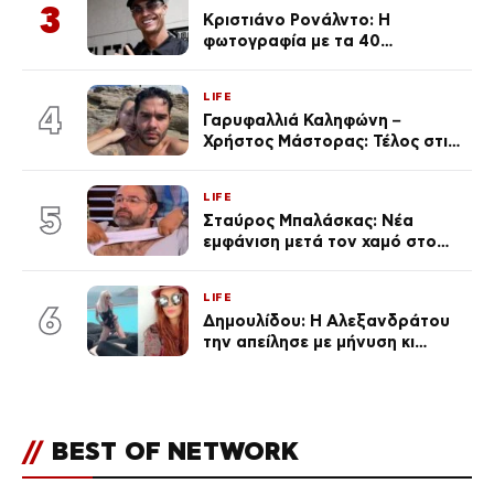
3
Κριστιάνο Ρονάλντο: Η
φωτογραφία με τα 40
πανάκριβα αυτοκίνητα στο
γκαράζ του ξεπέρασε τα 20,7
LIFE
εκ. likes
4
Γαρυφαλλιά Καληφώνη –
Χρήστος Μάστορας: Τέλος στις
φήμες χωρισμού, όλη η αλήθεια
για τη σχέση τους
LIFE
5
Σταύρος Μπαλάσκας: Νέα
εμφάνιση μετά τον χαμό στο
«Πρωινό» (Φωτογραφία)
LIFE
6
Δημουλίδου: Η Αλεξανδράτου
την απείλησε με μήνυση κι
εκείνη απαντά – «Δεν σε
αναγνώρισα, όταν κατάλαβα
ποια είσαι σοκαρίστικα»
//
BEST OF NETWORK