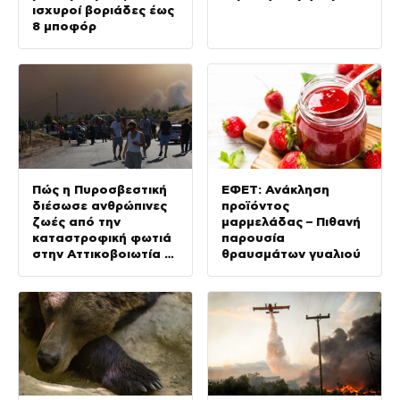
ισχυροί βοριάδες έως
8 μποφόρ
Πώς η Πυροσβεστική
ΕΦΕΤ: Ανάκληση
διέσωσε ανθρώπινες
προϊόντος
ζωές από την
μαρμελάδας – Πιθανή
καταστροφική φωτιά
παρουσία
στην Αττικοβοιωτία –
θραυσμάτων γυαλιού
Πάνω από 250 άτομα
απομακρύνθηκαν διά
θαλάσσης