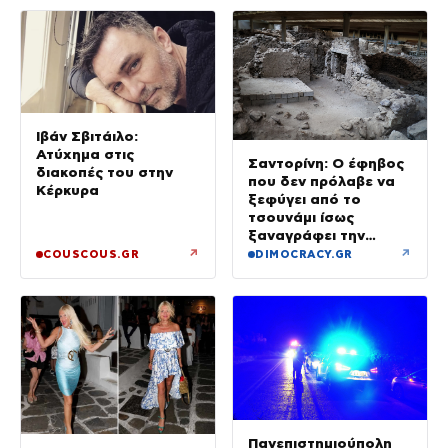
Ιβάν Σβιτάιλο:
Ατύχημα στις
Σαντορίνη: Ο έφηβος
διακοπές του στην
που δεν πρόλαβε να
Κέρκυρα
ξεφύγει από το
τσουνάμι ίσως
ξαναγράφει την
ιστορία της μινωικής
↗
↗
COUSCOUS.GR
DIMOCRACY.GR
καταστροφής
Πανεπιστημιούπολη