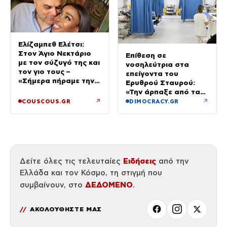
Ελίζαμπεθ Ελέτσι:
Στον Άγιο Νεκτάριο
Επίθεση σε
με τον σύζυγό της και
νοσηλεύτρια στα
τον γιο τους –
επείγοντα του
«Σήμερα πήραμε την
Ερυθρού Σταυρού:
ευχή για τον γιο μας»
«Την άρπαξε από τα
μαλλιά, της κατάφερε
↗
↗
COUSCOUS.GR
DIMOCRACY.GR
γροθιές»
Ειδήσεις
Δείτε όλες τις τελευταίες
από την
Ελλάδα και τον Κόσμο, τη στιγμή που
ΔΕΔΟΜΕΝΟ
συμβαίνουν, στο
.
ΑΚΟΛΟΥΘΗΣΤΕ ΜΑΣ