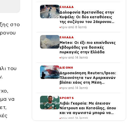
ΕΛΛΑΔΑ
Δολοφονία Βρετανίδας στην
Κυψέλη: Οι δύο καταθέσεις
της συζύγου του 26χρονου
ξης στο
Αφγανού – Το στίγμα του
πριν από 8 λεπτά
κινητού, η θεία από την Ινδία
χρονου
και τα απειλητικά μηνύματα
ΕΛΛΑΔΑ
Meteo: Οι έξι πιο επικίνδυνες
εβδομάδες για δασικές
πυρκαγιές στην Ελλάδα
πριν από 14 λεπτά
λι του
ΔΙΕΘΝΗ
Δημοσκόπηση Reuters/Ipsos:
.
Πλειονότητα των Αμερικανών
βλέπει χάος στη Μέση
Ανατολή – Δυσαρέσκεια για
πριν από 14 λεπτά
χο,
τον Τραμπ
σμα να
SPORTS
Λιβάι Γκαρσία: Με έπεισαν
ετ,
Νίστρουπ και Κοτσόλης, όπου
και να αγωνιστώ μπορώ να
κές
κάνω τη διαφορά
πριν από 16 λεπτά
TRAVEL