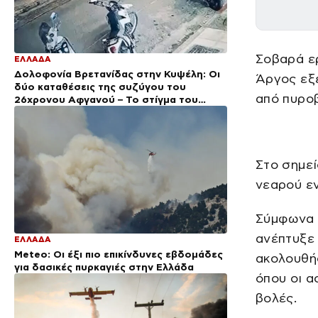
Σοβαρά ερ
ΕΛΛΑΔΑ
Δολοφονία Βρετανίδας στην Κυψέλη: Οι
Άργος εξ
δύο καταθέσεις της συζύγου του
από πυρο
26χρονου Αφγανού – Το στίγμα του
κινητού, η θεία από την Ινδία και τα
απειλητικά μηνύματα
Στο σημεί
νεαρού ε
Σύμφωνα μ
ανέπτυξε 
ΕΛΛΑΔΑ
Meteo: Οι έξι πιο επικίνδυνες εβδομάδες
ακολουθή
για δασικές πυρκαγιές στην Ελλάδα
όπου οι α
βολές.