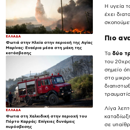
Η υγεία τ
έχει διατ
σκοπούμε
Πιο αν
ΕΛΛΑΔΑ
Φωτιά στην Ηλεία στην περιοχή της Αγίας
Μαρίνας: Εναέρια μέσα στη μάχη της
κατάσβεσης
Τα
δύο τ
του 20χρ
σημείο όπ
στο μικρο
διαπιστωθ
τραυματί
Λίγα λεπτ
ΕΛΛΑΔΑ
καταδίωξη
Φωτια στη Χαλκιδική στην περιοχή του
Πόρτο Καρράς: Επίγειες δυνάμεις
σε υπαίθ
πυρόσβεσης