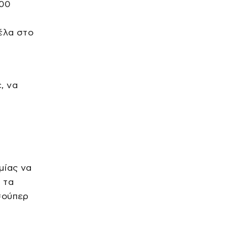
:00
TRAVEL
Radisson Blu εγκαινίασε νέο πολυτελές
έλα στο
ξενοδοχείο: πού
πριν από 1 ώρα
ΕΠΙΧΕΙΡΗΣΕΙΣ
Ο ΟΤΕ για 18η συνεχή χρονιά
στη διεθνή σειρά δεικτών
, να
FTSE4Good
πριν από 1 ώρα
SPORTS
Super Cup: 3.000 εισιτήρια
από τους φίλους του ΟΦΗ για
το ματς τίτλου με την ΑΕΚ
πριν από 1 ώρα
μίας να
ΕΛΛΑΔΑ
Σκιάθος: Μητέρα ήπιε αλκοόλ
 τα
με την 15χρονη κόρη της και
προκάλεσε επεισόδια
σούπερ
πριν από 1 ώρα
LIFE