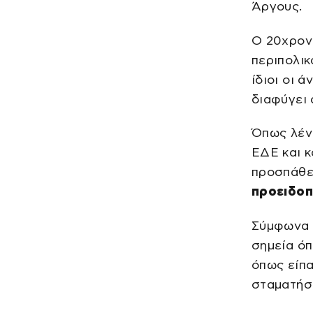
Άργους.
Ο 20χρον
περιπολικ
ίδιοι οι 
διαφύγει 
Όπως λένε
ΕΔΕ και κ
προσπάθε
προειδοπ
Σύμφωνα π
σημεία όπ
όπως είπα
σταματήσε