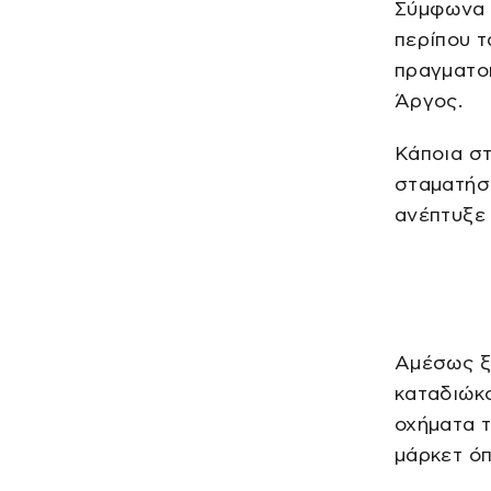
Σύμφωνα 
περίπου 
πραγματο
Άργος.
Κάποια στ
σταματήσ
ανέπτυξε 
Αμέσως ξε
καταδιώκο
οχήματα 
μάρκετ όπ