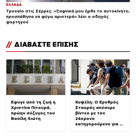
ΕΛΛΑΔΑ
Τροχαίο στις Σέρρες: «Ξαφνικά μου ήρθε το αυτοκίνητο,
προσπάθησα να φύγω αριστερά» λέει ο οδηγός
φορτηγού
//
ΔΙΑΒΑΣΤΕ ΕΠΙΣΗΣ
Έφυγε από τη ζωή η
Κυψέλη: Ο Ερυθρός
Χριστίνα Πιτουρά,
Σταυρός απέσυρε
πρώην σύζυγος του
βίντεο με τον
Βασίλη Χιώτη
26χρονο
κατηγορούμενο για τη
δολοφονία της
Βρετανίδας