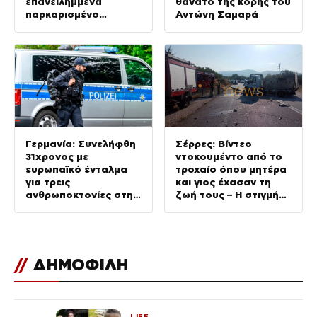
επανειλημμένα
θάνατο της κόρης του
παρκαρισμένο
Αντώνη Σαμαρά
αυτοκίνητο
Γερμανία: Συνελήφθη
Σέρρες: Βίντεο
31χρονος με
ντοκουμέντο από το
ευρωπαϊκό ένταλμα
τροχαίο όπου μητέρα
για τρεις
και γιος έχασαν τη
ανθρωποκτονίες στην
ζωή τους – Η στιγμή
Ελλάδα
της σύγκρουσης
//
ΔΗΜΟΦΙΛΗ
LIFE