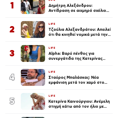
1
Δημήτρη Αλεξάνδρου:
Αντίδραση σε αιχμηρό σχόλιο
για την Τούνη με αφορμή το
μεγάλωμα του Πάρη
LIFE
2
Τζούλια Αλεξανδράτου: Απειλεί
ότι θα κινηθεί νομικά μετά την
ανάρτηση της Δημουλίδου
LIFE
3
Alpha: Βαρύ πένθος για
συνεργάτιδα της Κατερίνας
Καινούργιου – «Κουράστηκες
πολύ… Απόψε είσαι στα χέρια
LIFE
του Θεού»
4
Σταύρος Μπαλάσκας: Νέα
εμφάνιση μετά τον χαμό στο
«Πρωινό» (Φωτογραφία)
LIFE
5
Κατερίνα Καινούργιου: Ανέμελη
στιγμή κάτω από τον ήλιο με
τους followers της
(φωτογραφία)