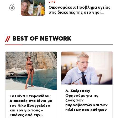
LIFE
6
Οικονομάκου: Πρόβλημα υγείας
στις διακοπές της στο νησί
Μπόρα Μπόρα – «Έσκασε όλη η
κούραση του χειμώνα»
//
BEST OF NETWORK
Α. Σκέρτσος:
Θρηνούμε για τις
Τατιάνα Στεφανίδου:
ζωές των
Διακοπές στο Ιόνιο με
πυροσβεστών και των
τον Νίκο Ευαγγελάτο
πιλότων που χάθηκαν
και τον γιο τους –
Εικόνες από την