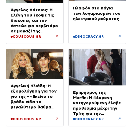
Πλαφόν στα πάγια
Άγγελος Λάτσιος: Η
των λογαριασμών του
Ελένη του έκοψε τις
ηλεκτρικού ρεύματος
διακοπές και τον
έστειλε για σερβιτόρο
σε μαγαζί της
Πεντέλης – Εκεί θα
↗
↗
COUSCOUS.GR
DIMOCRACY.GR
δουλεύει όλο τον
Αύγουστο
Αγγελική Ηλιάδη: Η
εξομολόγηση για τον
Εμπρησμός της
γιο της – «Εκείνο το
Marfin: Η 46χρονη
βράδυ είδα το
κατηγορούμενη έλαβε
μεγαλύτερο θαύμα
προθεσμία μέχρι την
της ζωής μου»
Τρίτη για την
απολογία της
↗
↗
COUSCOUS.GR
DIMOCRACY.GR