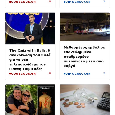
Κεφαλονιά
↗
↗
COUSCOUS.GR
DIMOCRACY.GR
Μεθυσμένος εμβόλισε
The Quiz with Balls: Η
επανειλημμένα
ανακοίνωση του ΣΚΑΪ
σταθμευμένο
για το νέο
αυτοκίνητο μετά από
τηλεπαιχνίδι με τον
καβγά
Γιάννη Τσιμιτσέλη
↗
↗
COUSCOUS.GR
DIMOCRACY.GR