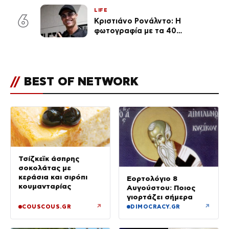
δεξίωση του γάμου
LIFE
(φωτογραφίες)
6
Κριστιάνο Ρονάλντο: Η
φωτογραφία με τα 40
πανάκριβα αυτοκίνητα στο
γκαράζ του ξεπέρασε τα 20,7
εκ. likes
//
BEST OF NETWORK
Τσίζκεϊκ άσπρης
σοκολάτας με
κεράσια και σιρόπι
Εορτολόγιο 8
κουμανταρίας
Αυγούστου: Ποιος
γιορτάζει σήμερα
↗
↗
COUSCOUS.GR
DIMOCRACY.GR