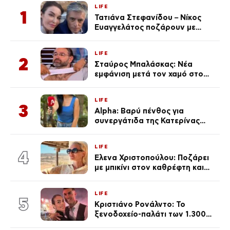
LIFE
1
Τατιάνα Στεφανίδου – Νίκος
Ευαγγελάτος ποζάρουν με
μαγιό σε παραλία στην
Κεφαλονιά
LIFE
2
Σταύρος Μπαλάσκας: Νέα
εμφάνιση μετά τον χαμό στο
«Πρωινό» (Φωτογραφία)
LIFE
3
Alpha: Βαρύ πένθος για
συνεργάτιδα της Κατερίνας
Καινούργιου – «Κουράστηκες
πολύ… Απόψε είσαι στα χέρια
LIFE
του Θεού»
4
Έλενα Χριστοπούλου: Ποζάρει
με μπικίνι στον καθρέφτη και
εντυπωσιάζει – «Χάνουμε
τουλάχιστον 25 κιλά η
LIFE
καθεμία…» (Βίντεο)
5
Κριστιάνο Ρονάλντο: Το
ξενοδοχείο-παλάτι των 1.300
ευρώ τη βραδιά που θα γίνει η