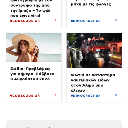
φωτογραφία με τον
μάχη με τις φλόγες
σύντροφό της από
την Ίμπιζα – Το φιλί
που έγινε viral
↗
↗
COUSCOUS.GR
DIMOCRACY.GR
Ζώδια: Προβλέψεις
για σήμερα, Σάββατο
Φωτιά σε κατάστημα
8 Αυγούστου 2026
ναυτιλιακών ειδών
στον Άλιμο υπό
έλεγχο
↗
↗
COUSCOUS.GR
DIMOCRACY.GR