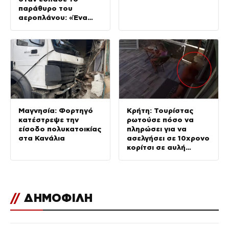
παράθυρο του
αεροπλάνου: «Ένα
κομμάτι του
προσώπου του ήταν
σαν πλαστελίνη»
Μαγνησία: Φορτηγό
Κρήτη: Τουρίστας
κατέστρεψε την
ρωτούσε πόσο να
είσοδο πολυκατοικίας
πληρώσει για να
στα Κανάλια
ασελγήσει σε 10χρονο
κορίτσι σε αυλή
επιχείρησης
//
ΔΗΜΟΦΙΛΗ