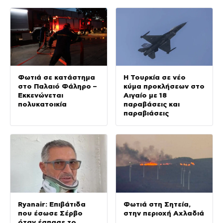
Σύλλογο Αθηνών για
την προστασία της
δημόσιας υγείας
Φωτιά σε κατάστημα
Η Τουρκία σε νέο
στο Παλαιό Φάληρο –
κύμα προκλήσεων στο
Εκκενώνεται
Αιγαίο με 18
πολυκατοικία
παραβάσεις και
παραβιάσεις
Ryanair: Επιβάτιδα
Φωτιά στη Σητεία,
που έσωσε Σέρβο
στην περιοχή Αχλαδιά
όταν έσπασε το