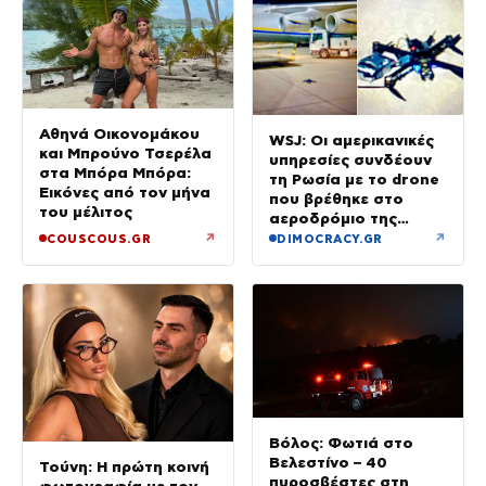
Αθηνά Οικονομάκου
WSJ: Οι αμερικανικές
και Μπρούνο Τσερέλα
υπηρεσίες συνδέουν
στα Μπόρα Μπόρα:
τη Ρωσία με το drone
Εικόνες από τον μήνα
που βρέθηκε στο
του μέλιτος
αεροδρόμιο της
Λειψίας
↗
↗
COUSCOUS.GR
DIMOCRACY.GR
Βόλος: Φωτιά στο
Βελεστίνο – 40
Τούνη: Η πρώτη κοινή
πυροσβέστες στη