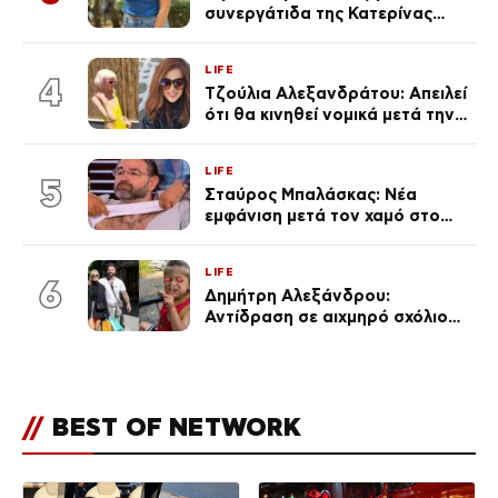
συνεργάτιδα της Κατερίνας
Καινούργιου – «Κουράστηκες
πολύ… Απόψε είσαι στα χέρια
LIFE
του Θεού»
4
Τζούλια Αλεξανδράτου: Απειλεί
ότι θα κινηθεί νομικά μετά την
ανάρτηση της Δημουλίδου
LIFE
5
Σταύρος Μπαλάσκας: Νέα
εμφάνιση μετά τον χαμό στο
«Πρωινό» (Φωτογραφία)
LIFE
6
Δημήτρη Αλεξάνδρου:
Αντίδραση σε αιχμηρό σχόλιο
για την Τούνη με αφορμή το
μεγάλωμα του Πάρη
//
BEST OF NETWORK