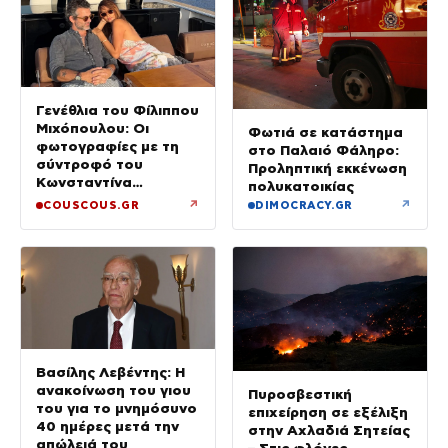
Γενέθλια του Φίλιππου
Μιχόπουλου: Οι
Φωτιά σε κατάστημα
φωτογραφίες με τη
στο Παλαιό Φάληρο:
σύντροφό του
Προληπτική εκκένωση
Κωνσταντίνα
πολυκατοικίας
Ευρυπίδου και το
↗
↗
COUSCOUS.GR
DIMOCRACY.GR
δημόσιο «Σ’ αγαπώ»
Βασίλης Λεβέντης: Η
ανακοίνωση του γιου
Πυροσβεστική
του για το μνημόσυνο
επιχείρηση σε εξέλιξη
40 ημέρες μετά την
στην Αχλαδιά Σητείας
απώλειά του
– Στις φλόγες