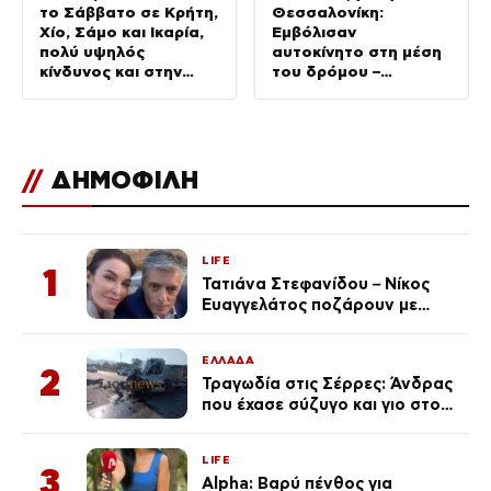
το Σάββατο σε Κρήτη,
Θεσσαλονίκη:
Χίο, Σάμο και Ικαρία,
Εμβόλισαν
πολύ υψηλός
αυτοκίνητο στη μέση
κίνδυνος και στην
του δρόμου –
Αττική
Ντελιβεράδες
φώναζαν στον οδηγό
«μην κάνεις μ@@@»
//
ΔΗΜΟΦΙΛΗ
LIFE
1
Τατιάνα Στεφανίδου – Νίκος
Ευαγγελάτος ποζάρουν με
μαγιό σε παραλία στην
Κεφαλονιά
ΕΛΛΑΔΑ
2
Τραγωδία στις Σέρρες: Άνδρας
που έχασε σύζυγο και γιο στο
τροχαίο λέει «Τα έχασα όλα, κάτι
με τράβαγε στην καρδιά μου»
LIFE
3
Alpha: Βαρύ πένθος για