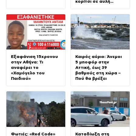
κορίτσι σε αυλή
επιχείρησης
Εξαφάνιση 15χρονου
Καιρός αύριο: Άνεμοι
στην Αθήνα: Τι
5 μποφόρ στην
αναφέρει το
Αττική, έως 39
«Χαμόγελο του
βαθμούς στη χώρα –
Παιδιού»
Πού θα βρέξει
Φωτιές: «Red Code»
Καταδίωξη στη