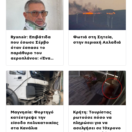
Ryanair: Επιβάτιδα
Φωτιά στη Σητεία,
που έσωσε Σέρβο
στην περιοχή Αχλαδιά
όταν έσπασε το
παράθυρο του
αεροπλάνου: «Ένα
κομμάτι του
προσώπου του ήταν
σαν πλαστελίνη»
Μαγνησία: Φορτηγό
Κρήτη: Τουρίστας
κατέστρεψε την
ρωτούσε πόσο να
είσοδο πολυκατοικίας
πληρώσει για να
στα Κανάλια
ασελγήσει σε 10χρονο