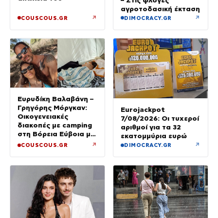
αγροτοδασική έκταση
↗
↗
COUSCOUS.GR
DIMOCRACY.GR
Ευρυδίκη Βαλαβάνη –
Γρηγόρης Μόργκαν:
Eurojackpot
Οικογενειακές
7/08/2026: Οι τυχεροί
διακοπές με camping
αριθμοί για τα 32
στη Βόρεια Εύβοια με
εκατομμύρια ευρώ
τον ενός έτους γιο
↗
↗
COUSCOUS.GR
DIMOCRACY.GR
τους