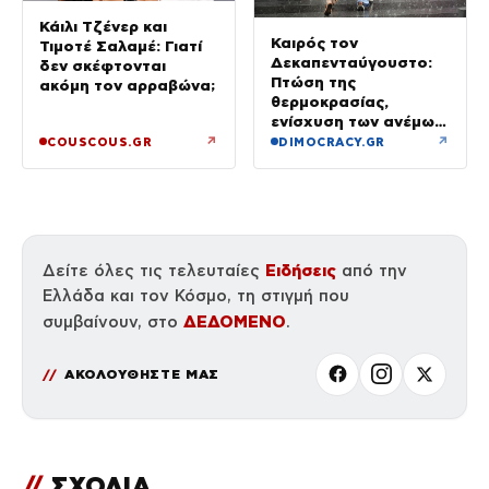
Κάιλι Τζένερ και
Καιρός τον
Τιμοτέ Σαλαμέ: Γιατί
Δεκαπενταύγουστο:
δεν σκέφτονται
Πτώση της
ακόμη τον αρραβώνα;
θερμοκρασίας,
ενίσχυση των ανέμων
και καταιγίδες όπου
↗
↗
COUSCOUS.GR
DIMOCRACY.GR
θα εκδηλωθούν
Ειδήσεις
Δείτε όλες τις τελευταίες
από την
Ελλάδα και τον Κόσμο, τη στιγμή που
ΔΕΔΟΜΕΝΟ
συμβαίνουν, στο
.
ΑΚΟΛΟΥΘΗΣΤΕ ΜΑΣ
//
ΣΧΟΛΙΑ