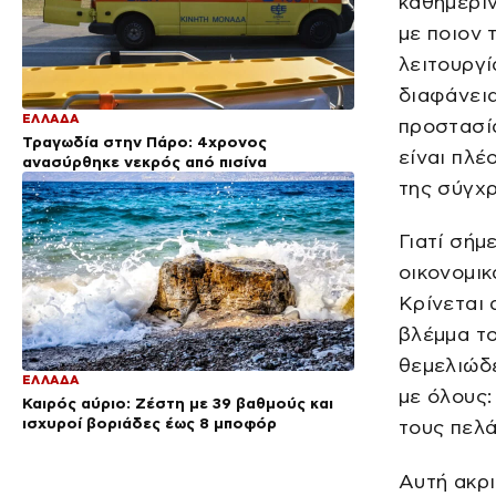
καθημεριν
με ποιον 
λειτουργί
διαφάνεια
ΕΛΛΑΔΑ
προστασί
Τραγωδία στην Πάρο: 4χρονος
είναι πλέ
ανασύρθηκε νεκρός από πισίνα
της σύγχρ
Γιατί σήμ
οικονομικ
Κρίνεται 
βλέμμα το
θεμελιώδε
ΕΛΛΑΔΑ
με όλους:
Καιρός αύριο: Ζέστη με 39 βαθμούς και
ισχυροί βοριάδες έως 8 μποφόρ
τους πελά
Αυτή ακρ