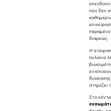
επενδύον
που δεν α
καθημεριν
επιχείρησ
παραμένει
διαρκώς.
Η εταιρικ
πυλώνα λε
βιωσιμότη
ενισχύουν
διοίκησης
στηρίζει 
Στο κέντρ
ενσωμάτω