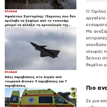
Ο Όμιλος 
ΕΛΛΑΔΑ
Ηφαίστειο Σαντορίνης: 15χρονος που δεν
εργαλείο 
πρόλαβε να ξεφύγει από το τσουνάμι
ενσωματών
μπορεί να αλλάξει τη χρονολογία της
προϊστορικής έκρηξης
Με ανεξάρ
επιτροπές
επενδύσει
ισχυρές π
δείχνει ό
θεμέλιο γ
ΕΛΛΑΔΑ
Νέες παραβιάσεις στο Αιγαίο από
τουρκικά drones: 5 παραβάσεις και 7
παραβιάσεις
Πιο αν
Σε μια επ