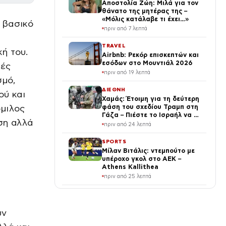
Αποστολία Ζώη: Μιλά για τον
θάνατο της μητέρας της –
«Μόλις κατάλαβε τι έχει…»
ς βασικό
πριν από 7 λεπτά
TRAVEL
ή του.
Airbnb: Ρεκόρ επισκεπτών και
εσόδων στο Μουντιάλ 2026
κές
πριν από 19 λεπτά
σμό,
ΔΙΕΘΝΗ
ού και
Χαμάς: Έτοιμη για τη δεύτερη
όμιλος
φάση του σχεδίου Τραμπ στη
Γάζα – Πιέστε το Ισραήλ να το
ωση αλλά
εφαρμόσει
πριν από 24 λεπτά
SPORTS
Μίλαν Βιτάλις: ντεμπούτο με
υπέροχο γκολ στο ΑΕΚ –
Athens Kallithea
πριν από 25 λεπτά
LIFE
Ρία Ελληνίδου: Γέννησε η
αδελφή της Σουμελή – «Καλώς
υν
μας ήρθες, μικρή