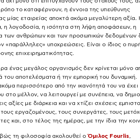
ά όχι μόνο ότι επιτυγχάνουν τους στόχους τους, α
τρόπο το καταφέρνουν, η έννοια της υπεύθυνης
ας μίας εταιρείας αποκτά ακόμα μεγαλύτερη αξία. 
, η λογοδοσία, η ισότητα στη λήψη αποφάσεων, η
α των ανθρώπων και των προσωπικών δεδομένων 
ον «παράλληλες» υποχρεώσεις. Είναι ο ίδιος ο πυρ
ονης επιχειρηματικότητας.
ερα ένας μεγάλος οργανισμός δεν κρίνεται μόνο α
ά του αποτελέσματα ή την εμπορική του δυναμική.
ακόμα περισσότερο από την ικανότητά του να έχει
υ στο μέλλον, να λειτουργεί με συνέπεια, να δημι
ις αξίες με διάρκεια και να χτίζει σχέσεις εμπιστ
 τους εργαζομένους, τους συνεργάτες, τους μετόχ
τες και, στο τέλος της ημέρας, με την ίδια την κοι
ιβώς τη φιλοσοφία ακολουθεί ο
Όμιλος Fourlis
,