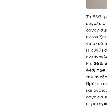
Το ESG, μ
εργαλείο 
οργανισμό
εντοπίζει
να σχεδιά
Η σύνθεση
αντανακλά
Με
56% αν
44% των 
την ανεξα
Πρόκειται
και ουσια
οργανισμό
στρατηγικ