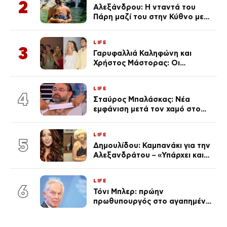
2
Αλεξάνδρου: Η νταντά του
Πάρη μαζί του στην Κύθνο με
τον μικρό και την Ελληνίδου
(Φωτογραφίες)
LIFE
3
Γαρυφαλλιά Καληφώνη και
Χρήστος Μάστορας: Οι
χωριστές διακοπές και η
επέτειος που φέτος πέρασε
LIFE
απαρατήρητη
4
Σταύρος Μπαλάσκας: Νέα
εμφάνιση μετά τον χαμό στο
«Πρωινό» (Φωτογραφία)
LIFE
5
Δημουλίδου: Καμπανάκι για την
Αλεξανδράτου – «Υπάρχει και
ένα μικρό παιδί πίσω που
χρειάζεται τη μάνα του»
LIFE
6
Τόνι Μπλερ: πρώην
πρωθυπουργός στο αγαπημένο
του Πόρτο Χέλι