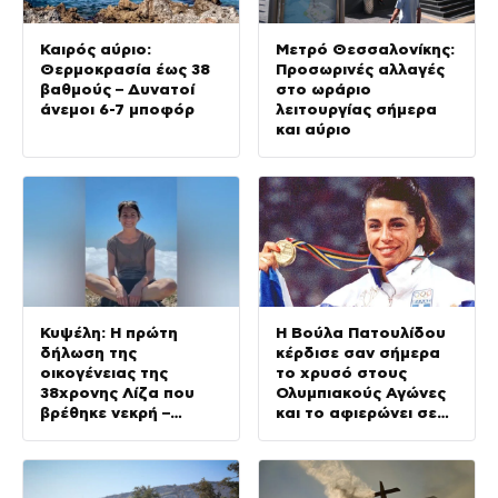
Καιρός αύριο:
Μετρό Θεσσαλονίκης:
Θερμοκρασία έως 38
Προσωρινές αλλαγές
βαθμούς – Δυνατοί
στο ωράριο
άνεμοι 6-7 μποφόρ
λειτουργίας σήμερα
και αύριο
Κυψέλη: Η πρώτη
Η Βούλα Πατουλίδου
δήλωση της
κέρδισε σαν σήμερα
οικογένειας της
το χρυσό στους
38χρονης Λίζα που
Ολυμπιακούς Αγώνες
βρέθηκε νεκρή –
και το αφιερώνει σε
«Αφιέρωσε τη ζωή
όλους τους αφανείς
της στο να βοηθά
ήρωες
ανθρώπους που είχαν
ανάγκη»