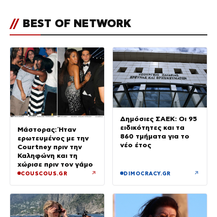
//
BEST OF NETWORK
Δημόσιες ΣΑΕΚ: Οι 95
ειδικότητες και τα
Μάστορας: Ήταν
860 τμήματα για το
ερωτευμένος με την
νέο έτος
Courtney πριν την
Καληφώνη και τη
χώρισε πριν τον γάμο
↗
↗
COUSCOUS.GR
DIMOCRACY.GR