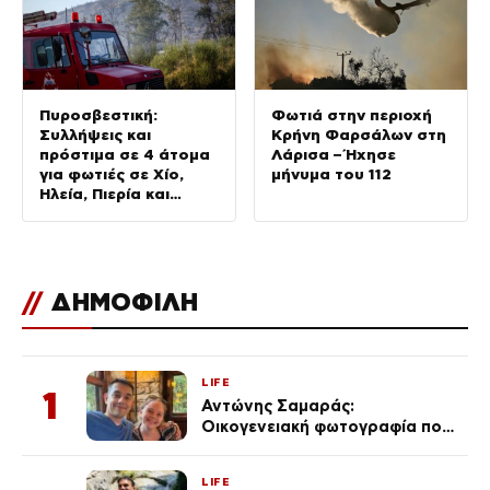
Πυροσβεστική:
Φωτιά στην περιοχή
Συλλήψεις και
Κρήνη Φαρσάλων στη
πρόστιμα σε 4 άτομα
Λάρισα – Ήχησε
για φωτιές σε Χίο,
μήνυμα του 112
Ηλεία, Πιερία και
Δράμα
//
ΔΗΜΟΦΙΛΗ
LIFE
1
Αντώνης Σαμαράς:
Οικογενειακή φωτογραφία που
ανάρτησε ο γιος του λίγο πριν
από την επέτειο θανάτου της
LIFE
Λένας