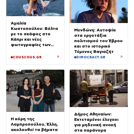
Αμαλία
Κωστοπούλου: Βόλτα
Μενδώνη: Αυτοψία
με το σκάφος στο
στα εργοτάξια
Κάπρι και νέες
πολιτισμού του Έβρου
φωτογραφίες των
και στο ιστορικό
διακοπών της
Τέμενος Βαγιαζήτ
↗
↗
COUSCOUS.GR
DIMOCRACY.GR
Δήμος Αθηναίων:
Η κόρη της
Εκτεταμένοι έλεγχοι
Λαμπροπούλου, Έλλη,
για μηδενική ανοχή
ακολουθεί τα βήματα
στα παράνομα