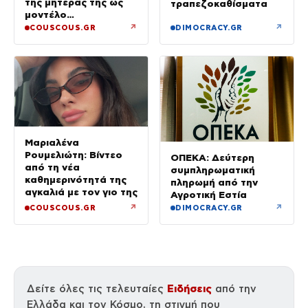
της μητέρας της ως
τραπεζοκαθίσματα
μοντέλο
(Φωτογραφίες)
↗
↗
COUSCOUS.GR
DIMOCRACY.GR
Μαριαλένα
Ρουμελιώτη: Βίντεο
ΟΠΕΚΑ: Δεύτερη
από τη νέα
συμπληρωματική
καθημερινότητά της
πληρωμή από την
αγκαλιά με τον γιο της
Αγροτική Εστία
↗
↗
COUSCOUS.GR
DIMOCRACY.GR
Ειδήσεις
Δείτε όλες τις τελευταίες
από την
Ελλάδα και τον Κόσμο, τη στιγμή που