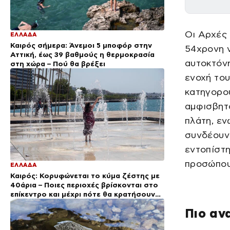
Οι Αρχές
ΕΛΛΑΔΑ
Καιρός σήμερα: Άνεμοι 5 μποφόρ στην
54χρονη ν
Αττική, έως 39 βαθμούς η θερμοκρασία
αυτοκτόνη
στη χώρα – Πού θα βρέξει
ενοχή το
κατηγορού
αμφισβητο
πλάτη, εν
συνδέουν 
εντοπίστη
προσώπου
ΕΛΛΑΔΑ
Καιρός: Κορυφώνεται το κύμα ζέστης με
40άρια – Ποιες περιοχές βρίσκονται στο
επίκεντρο και μέχρι πότε θα κρατήσουν
τα μελτέμια
Πιο αν