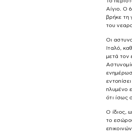
Το περιστ
Αίγιο. Ο 
βρήκε τη 
του νεαρ
Οι αστυνο
Ιταλό, κα
μετά τον 
Αστυνομία
ενημέρωσε
εντοπίσει
πλυμένο ε
ότι ίσως 
Ο ίδιος, 
το εσώρου
επικοινών