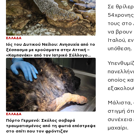
Σε θρίλερ
54χρονης 
τους στο 
να βρουν 
ΕΛΛΑΔΑ
Ιταλού, ε
Ιός του Δυτικού Νείλου: Ανησυχία από το
υπόθεση.
ξέσπασμα με κρούσματα στην Αττική –
«Καμπανάκι» από τον Ιατρικό Σύλλογο
Αθηνών για την προστασία της δημόσιας
Υπενθυμίζ
υγείας
πανελλήνι
οποίος κα
εξακολουθ
Μάλιστα, 
στιγμή ότ
ΕΛΛΑΔΑ
συνέχεια 
Πόρτο Γερμενό: Σκύλος σοβαρά
τραυματισμένος από τη φωτιά επέστρεψε
μαχαίρι.
στο σπίτι που τον φρόντιζαν