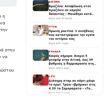
ΔΙΕΘΝΗ
Βραζιλία: Αποψίλωση στον
Αμαζόνιο σε χαμηλό
δεκαετίας – Μειώθηκε κατά
ο η
37%
πριν από 47 λεπτά
 να
ΥΓΕΙΑ
 την
Πρωινή ρουτίνα: 3 συνήθειες
που καταστρέφουν την υγεία
του εντέρου σας
πριν από 1 ώρα
ιά στην
ΕΛΛΑΔΑ
υ να
Καιρός σήμερα: Άνεμοι 5
μποφόρ στην Αττική, έως 39
βαθμούς η θερμοκρασία στη
χώρα – Πού θα βρέξει
πριν από 2 ώρες
νώστου
LIFE
Διάσημη σταρ σε πάρτι μέχρι
το πρωί: Τρώει «βρόμικο» στις
4.30 τα ξημερώματα – «Το
πρωινό των πρωταθλητών»
πριν από 2 ώρες
(Βίντεο)
ΔΙΕΘΝΗ
Ουκρανία: Τρεις νεκροί,