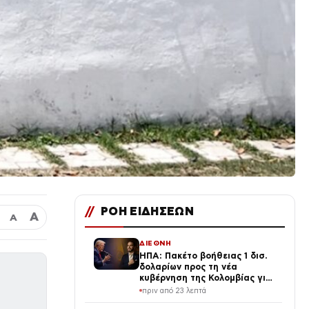
//
ΡΟΗ ΕΙΔΗΣΕΩΝ
Α
Α
ΔΙΕΘΝΗ
ΗΠΑ: Πακέτο βοήθειας 1 δισ.
δολαρίων προς τη νέα
κυβέρνηση της Κολομβίας για
την ενίσχυση της ασφάλειας
πριν από 23 λεπτά