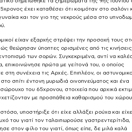
ατικό σημειώθηκε τα ξημερώματα της 9ης Ιουνίου
65χρονος έχει καταθέσει ότι κοιμόταν στο σαλόνι κ
γυναίκα και τον γιο της νεκρούς μέσα στο υπνοδω
ού.
μικοί είχαν εξαρχής στρέψει την προσοχή τους στ
θώς θεώρησαν ύποπτες ορισμένες από τις κινήσεις
εντοπισμό των σορών. Συγκεκριμένα, αντί να καλέσ
, επικοινώνησε πρώτα με γείτονά του, ο οποίος
 στη συνέχεια τις Αρχές. Επιπλέον, οι αστυνομικο
 στο σπίτι έντονη μυρωδιά οινοπνεύματος και ένα
σώρουχο του 65χρονου, στοιχεία που αρχικά εκτι
σχετίζονταν με προσπάθεια καθαρισμού του χώρου
ωστόσο, υποστήριξε ότι είχε αλλάξει ρούχα και είχ
χό του γιατί τον ταλαιπωρούσε γαστρεντερίτιδα,
ησε στον φίλο του γιατί, όπως είπε, δε μιλά καλά