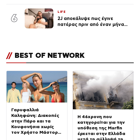
του Πόρτο Χέλι
LIFE
6
2J αποκάλυψε πως έγινε
πατέρας πριν από έναν μήνα
(Βίντεο)
//
BEST OF NETWORK
Γαρυφαλλιά
Καληφώνη: Διακοπές
Η 46χρονη που
στην Πάρο και τα
κατηγορείται για την
Κουφονήσια χωρίς
υπόθεση της Marfin
τον Χρήστο Μάστορα
έρχεται στην Ελλάδα
– Φωτογραφίες
μετά τη σύλληψή της