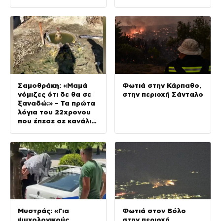
κύμα ζέστης με 40°C
από το Σάββατο
Σαμοθράκη: «Μαμά
Φωτιά στην Κάρπαθο,
νόμιζες ότι δε θα σε
στην περιοχή Σάνταλο
ξαναδώ;» – Τα πρώτα
λόγια του 22χρονου
που έπεσε σε κανάλι
με καυτό νερό
Μυστράς: «Για
Φωτιά στον Βόλο
ψυχολογικούς
στην περιοχή