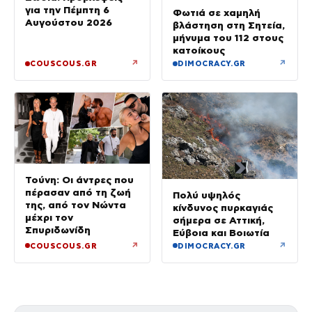
για την Πέμπτη 6
Φωτιά σε χαμηλή
Αυγούστου 2026
βλάστηση στη Σητεία,
μήνυμα του 112 στους
κατοίκους
↗
↗
COUSCOUS.GR
DIMOCRACY.GR
Τούνη: Οι άντρες που
πέρασαν από τη ζωή
Πολύ υψηλός
της, από τον Νώντα
κίνδυνος πυρκαγιάς
μέχρι τον
σήμερα σε Αττική,
Σπυριδωνίδη
Εύβοια και Βοιωτία
↗
↗
COUSCOUS.GR
DIMOCRACY.GR