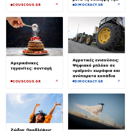
στο Λονδίνο
↗
↗
COUSCOUS.GR
DIMOCRACY.GR
Αγροτικές ενισχύσεις:
Αμερικάνικες
Ψηφιακό μπλόκο σε
τηγανίτες: συνταγή
«μαϊμού» χωράφια και
ανύπαρκτα κοπάδια
↗
↗
COUSCOUS.GR
DIMOCRACY.GR
Ζώδια: Προβλέψεις