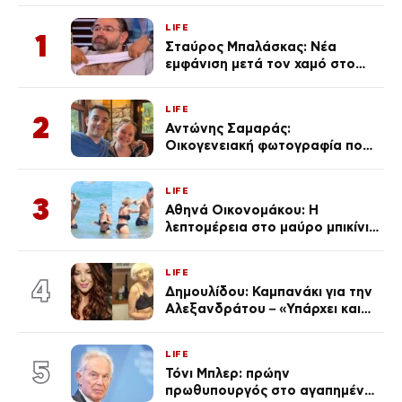
LIFE
1
Σταύρος Μπαλάσκας: Νέα
εμφάνιση μετά τον χαμό στο
«Πρωινό» (Φωτογραφία)
LIFE
2
Αντώνης Σαμαράς:
Οικογενειακή φωτογραφία που
ανάρτησε ο γιος του λίγο πριν
από την επέτειο θανάτου της
LIFE
Λένας
3
Αθηνά Οικονομάκου: Η
λεπτομέρεια στο μαύρο μπικίνι
της που απογείωσε την
εμφάνισή της στη Μύκονο
LIFE
(φωτογραφίες)
4
Δημουλίδου: Καμπανάκι για την
Αλεξανδράτου – «Υπάρχει και
ένα μικρό παιδί πίσω που
χρειάζεται τη μάνα του»
LIFE
5
Τόνι Μπλερ: πρώην
πρωθυπουργός στο αγαπημένο