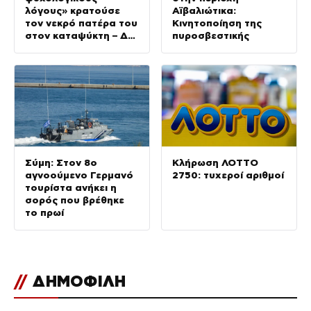
λόγους» κρατούσε
Αϊβαλιώτικα:
τον νεκρό πατέρα του
Κινητοποίηση της
στον καταψύκτη – Δεν
πυροσβεστικής
ήταν οικονομικό το
κίνητρό του,
σύμφωνα με τον
δικηγόρο του
Σύμη: Στον 8ο
Κλήρωση ΛΟΤΤΟ
αγνοούμενο Γερμανό
2750: τυχεροί αριθμοί
τουρίστα ανήκει η
σορός που βρέθηκε
το πρωί
//
ΔΗΜΟΦΙΛΗ