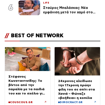
LIFE
ποια είσαι σοκαρίστικα»
6
Σταύρος Μπαλάσκας: Νέα
εμφάνιση μετά τον χαμό στο
«Πρωινό» (Φωτογραφία)
//
BEST OF NETWORK
Στέφανος
Κωνσταντινίδης: Το
24χρονος κλείδωσε
βίντεο από την
την 17χρονη πρώην
παραλία με τα παιδιά
φίλη του σε σπίτι στα
του και το σχόλιο για
Χανιά – Φώναζε
την ηλικία του
«βοήθεια» η κοπέλα
↗
↗
COUSCOUS.GR
DIMOCRACY.GR