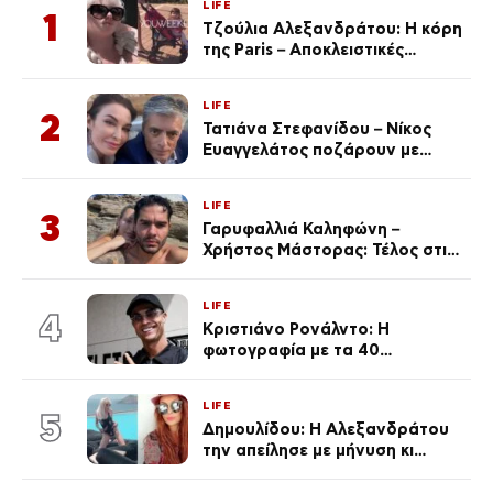
LIFE
1
Τζούλια Αλεξανδράτου: Η κόρη
της Paris – Αποκλειστικές
φωτογραφίες
LIFE
2
Τατιάνα Στεφανίδου – Νίκος
Ευαγγελάτος ποζάρουν με
μαγιό σε παραλία στην
Κεφαλονιά
LIFE
3
Γαρυφαλλιά Καληφώνη –
Χρήστος Μάστορας: Τέλος στις
φήμες χωρισμού, όλη η αλήθεια
για τη σχέση τους
LIFE
4
Κριστιάνο Ρονάλντο: Η
φωτογραφία με τα 40
πανάκριβα αυτοκίνητα στο
γκαράζ του ξεπέρασε τα 20,7
LIFE
εκ. likes
5
Δημουλίδου: Η Αλεξανδράτου
την απείλησε με μήνυση κι
εκείνη απαντά – «Δεν σε
αναγνώρισα, όταν κατάλαβα