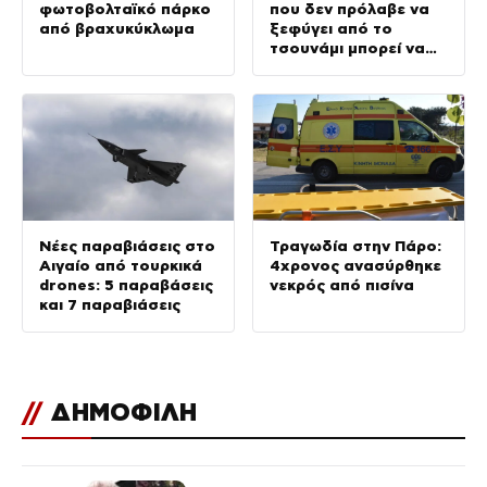
φωτοβολταϊκό πάρκο
που δεν πρόλαβε να
από βραχυκύκλωμα
ξεφύγει από το
τσουνάμι μπορεί να
αλλάξει τη
χρονολογία της
προϊστορικής έκρηξης
Νέες παραβιάσεις στο
Τραγωδία στην Πάρο:
Αιγαίο από τουρκικά
4χρονος ανασύρθηκε
drones: 5 παραβάσεις
νεκρός από πισίνα
και 7 παραβιάσεις
//
ΔΗΜΟΦΙΛΗ