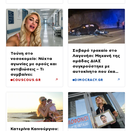
Σοβαρό τροχαίο στο
Τούνη στο
Λαγονήσι: Μηχανή της
νοσοκομείο: Νύχτα
ομάδας ΔΙΑΣ
αγωνίας με ορούς και
συγκρούστηκε με
αντιβιώσεις – Τι
αυτοκίνητο που έκανε
συμβαίνει;
αναστροφή – Δύο
↗
↗
COUSCOUS.GR
DIMOCRACY.GR
αστυνομικοί
τραυματίες, βίντεο
Κατερίνα Καινούργιου: