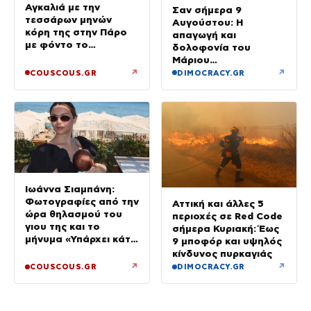
Αγκαλιά με την
Σαν σήμερα 9
τεσσάρων μηνών
Αυγούστου: Η
κόρη της στην Πάρο
απαγωγή και
με φόντο το
δολοφονία του
ηλιοβασίλεμα
Μάριου
Παπαγεωργίου –
↗
↗
COUSCOUS.GR
DIMOCRACY.GR
Έγκλημα χωρίς σορό
Ιωάννα Σιαμπάνη:
Φωτογραφίες από την
Αττική και άλλες 5
ώρα θηλασμού του
περιοχές σε Red Code
γιου της και το
σήμερα Κυριακή: Έως
μήνυμα «Υπάρχει κάτι
9 μποφόρ και υψηλός
μαγικό σε αυτές τις
κίνδυνος πυρκαγιάς
αργές μέρες»
↗
↗
COUSCOUS.GR
DIMOCRACY.GR