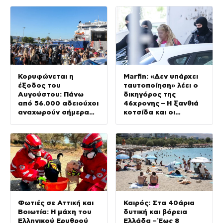
στον καταψύκτη
Κορυφώνεται η
Marfin: «Δεν υπάρχει
έξοδος του
ταυτοποίηση» λέει ο
Αυγούστου: Πάνω
δικηγόρος της
από 56.000 αδειούχοι
46χρονης – Η ξανθιά
αναχωρούν σήμερα
κοτσίδα και οι
από τα λιμάνια της
φωτογραφίες
Αττικής
διακοπών
Φωτιές σε Αττική και
Καιρός: Στα 40άρια
Βοιωτία: Η μάχη του
δυτική και βόρεια
Ελληνικού Ερυθρού
Ελλάδα – Έως 8