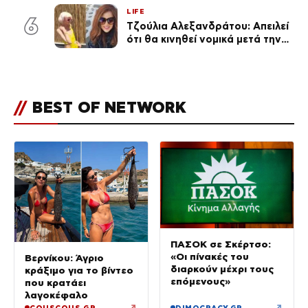
για τη σχέση τους
LIFE
6
Τζούλια Αλεξανδράτου: Απειλεί
ότι θα κινηθεί νομικά μετά την
ανάρτηση της Δημουλίδου
//
BEST OF NETWORK
ΠΑΣΟΚ σε Σκέρτσο:
«Οι πίνακές του
Βερνίκου: Άγριο
διαρκούν μέχρι τους
κράξιμο για το βίντεο
επόμενους»
που κρατάει
λαγοκέφαλο
↗
↗
COUSCOUS.GR
DIMOCRACY.GR