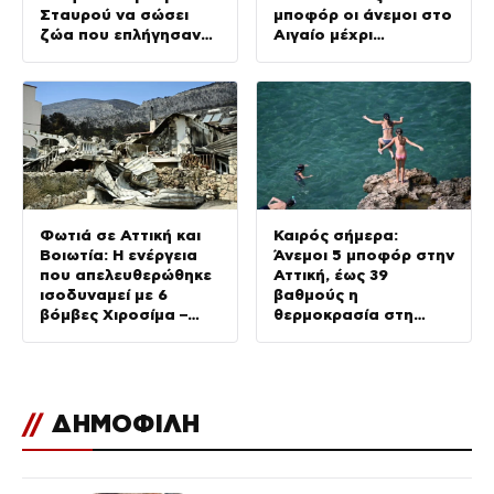
Σταυρού να σώσει
μποφόρ οι άνεμοι στο
ζώα που επλήγησαν
Αιγαίο μέχρι
στα μέτωπα
Δεκαπενταύγουστο
Φωτιά σε Αττική και
Καιρός σήμερα:
Βοιωτία: Η ενέργεια
Άνεμοι 5 μποφόρ στην
που απελευθερώθηκε
Αττική, έως 39
ισοδυναμεί με 6
βαθμούς η
βόμβες Χιροσίμα –
θερμοκρασία στη
Πώς κάηκε μέσα σε 2
χώρα – Πού θα βρέξει
βράδια το 55% της
έκτασης
//
ΔΗΜΟΦΙΛΗ