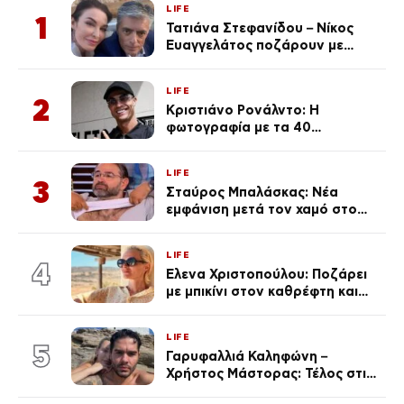
LIFE
1
Τατιάνα Στεφανίδου – Νίκος
Ευαγγελάτος ποζάρουν με
μαγιό σε παραλία στην
Κεφαλονιά
LIFE
2
Κριστιάνο Ρονάλντο: Η
φωτογραφία με τα 40
πανάκριβα αυτοκίνητα στο
γκαράζ του ξεπέρασε τα 20,7
LIFE
εκ. likes
3
Σταύρος Μπαλάσκας: Νέα
εμφάνιση μετά τον χαμό στο
«Πρωινό» (Φωτογραφία)
LIFE
4
Έλενα Χριστοπούλου: Ποζάρει
με μπικίνι στον καθρέφτη και
εντυπωσιάζει – «Χάνουμε
τουλάχιστον 25 κιλά η
LIFE
καθεμία…» (Βίντεο)
5
Γαρυφαλλιά Καληφώνη –
Χρήστος Μάστορας: Τέλος στις
φήμες χωρισμού, όλη η αλήθεια