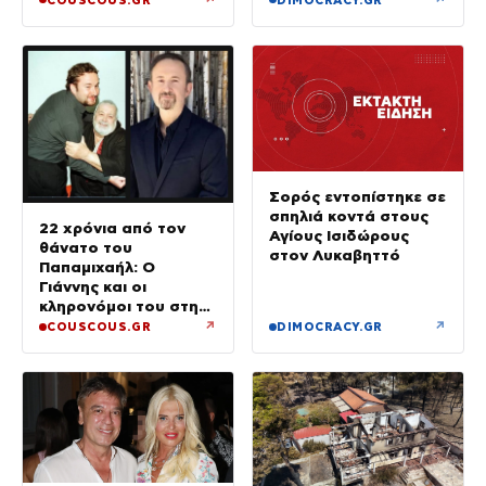
Σορός εντοπίστηκε σε
σπηλιά κοντά στους
22 χρόνια από τον
Αγίους Ισιδώρους
θάνατο του
στον Λυκαβηττό
Παπαμιχαήλ: Ο
Γιάννης και οι
κληρονόμοι του στη
διαθήκη
↗
↗
COUSCOUS.GR
DIMOCRACY.GR