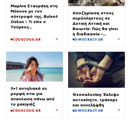
Μαρίνα Σταυράκη στη
Μύκονο με τον
Αποζημίωση στους
σύντροφό της, Bulent
πυρόπληκτους σε
Ozkan – Τι είπε ο
Δυτική Αττική και
Τούρκος
Βοιωτία: Πώς θα γίνει
επιχειρηματίας στην
η διαδικασία –
κάμερα
Ξεκινούν τη Δευτέρα
↗
↗
COUSCOUS.GR
DIMOCRACY.GR
οι αιτήσεις
3+1 αντηλιακά σε
μορφή στικ για
Θεσσαλονίκη: Έκλεψε
ανανέωση πάνω από
αυτοκίνητο, τράκαρε
το μακιγιάζ
και συνελήφθη
↗
↗
COUSCOUS.GR
DIMOCRACY.GR