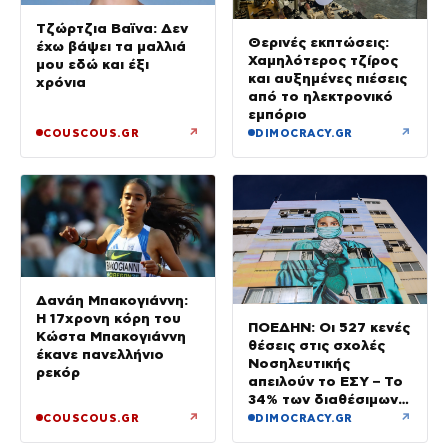
Τζώρτζια Βαϊνα: Δεν
Θερινές εκπτώσεις:
έχω βάψει τα μαλλιά
Χαμηλότερος τζίρος
μου εδώ και έξι
και αυξημένες πιέσεις
χρόνια
από το ηλεκτρονικό
εμπόριο
↗
↗
COUSCOUS.GR
DIMOCRACY.GR
Δανάη Μπακογιάννη:
Η 17χρονη κόρη του
ΠΟΕΔΗΝ: Οι 527 κενές
Κώστα Μπακογιάννη
θέσεις στις σχολές
έκανε πανελλήνιο
Νοσηλευτικής
ρεκόρ
απειλούν το ΕΣΥ – Το
34% των διαθέσιμων
δεν καλύφθηκε
↗
↗
COUSCOUS.GR
DIMOCRACY.GR