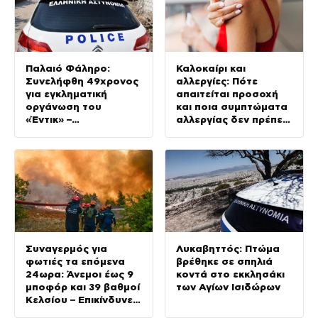
Παλαιό Φάληρο:
Καλοκαίρι και
Συνελήφθη 49χρονος
αλλεργίες: Πότε
για εγκληματική
απαιτείται προσοχή
οργάνωση του
και ποια συμπτώματα
«Έντικ» –
αλλεργίας δεν πρέπει
Κατηγορείται για
να αγνοούμε
εκβιασμούς και
ξυλοδαρμούς
επιχειρηματιών
Συναγερμός για
Λυκαβηττός: Πτώμα
φωτιές τα επόμενα
βρέθηκε σε σπηλιά
24ωρα: Άνεμοι έως 9
κοντά στο εκκλησάκι
μποφόρ και 39 βαθμοί
των Αγίων Ισιδώρων
Κελσίου – Επικίνδυνες
περιοχές