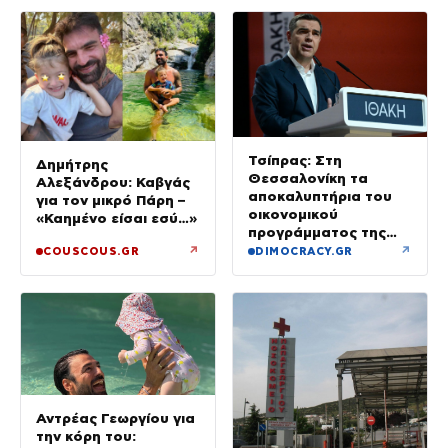
Τσίπρας: Στη
Δημήτρης
Θεσσαλονίκη τα
Αλεξάνδρου: Καβγάς
αποκαλυπτήρια του
για τον μικρό Πάρη –
οικονομικού
«Καημένο είσαι εσύ…»
προγράμματος της
ΕΛ.Α.Σ.
↗
↗
COUSCOUS.GR
DIMOCRACY.GR
Αντρέας Γεωργίου για
την κόρη του: