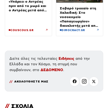
«Υπάρχει ο Αντρέας
πριν από το μωρό και
Σοβαρό τροχαίο στη
ο Αντρέας μετά από
Χαλκιδική: Στο
αυτό – Έθεσα άλλες
νοσοκομείο
προτεραιότητες»
«Παπαγεωργίου»
δικυκλιστής μετά από
σύγκρουση
↗
↗
COUSCOUS.GR
DIMOCRACY.GR
Ειδήσεις
Δείτε όλες τις τελευταίες
από την
Ελλάδα και τον Κόσμο, τη στιγμή που
ΔΕΔΟΜΕΝΟ
συμβαίνουν, στο
.
ΑΚΟΛΟΥΘΗΣΤΕ ΜΑΣ
//
ΣΧΟΛΙΑ