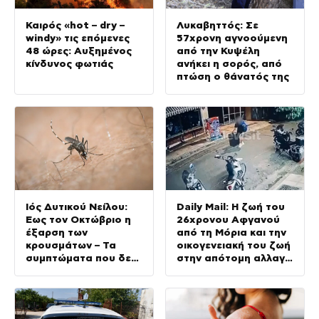
Καιρός «hot – dry –
Λυκαβηττός: Σε
windy» τις επόμενες
57χρονη αγνοούμενη
48 ώρες: Αυξημένος
από την Κυψέλη
κίνδυνος φωτιάς
ανήκει η σορός, από
πτώση ο θάνατός της
Ιός Δυτικού Νείλου:
Daily Mail: Η ζωή του
Έως τον Οκτώβριο η
26χρονου Αφγανού
έξαρση των
από τη Μόρια και την
κρουσμάτων – Τα
οικογενειακή του ζωή
συμπτώματα που δεν
στην απότομη αλλαγή
πρέπει να αγνοήσουμε
– «Ξαφνικά φερόταν
σαν εργένης»