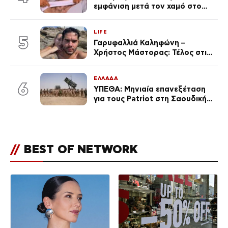
εμφάνιση μετά τον χαμό στο
«Πρωινό» (Φωτογραφία)
LIFE
5
Γαρυφαλλιά Καληφώνη –
Χρήστος Μάστορας: Τέλος στις
φήμες χωρισμού, όλη η αλήθεια
για τη σχέση τους
ΕΛΛΑΔΑ
6
ΥΠΕΘΑ: Μηνιαία επανεξέταση
για τους Patriot στη Σαουδική
Αραβία
//
BEST OF NETWORK