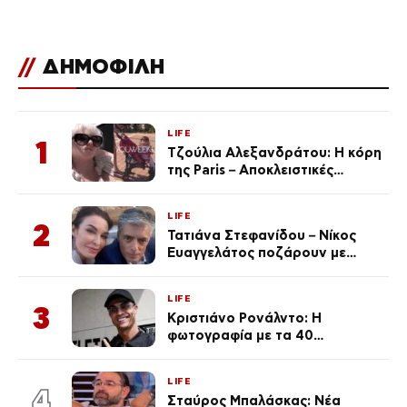
//
ΔΗΜΟΦΙΛΗ
LIFE
1
Τζούλια Αλεξανδράτου: Η κόρη
της Paris – Αποκλειστικές
φωτογραφίες
LIFE
2
Τατιάνα Στεφανίδου – Νίκος
Ευαγγελάτος ποζάρουν με
μαγιό σε παραλία στην
Κεφαλονιά
LIFE
3
Κριστιάνο Ρονάλντο: Η
φωτογραφία με τα 40
πανάκριβα αυτοκίνητα στο
γκαράζ του ξεπέρασε τα 20,7
LIFE
εκ. likes
4
Σταύρος Μπαλάσκας: Νέα