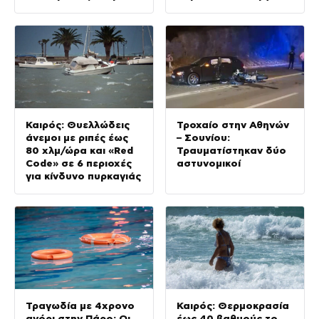
ημέρες
στην πισίνα – Πώς
έγινε η τραγωδία
Καιρός: Θυελλώδεις
Τροχαίο στην Αθηνών
άνεμοι με ριπές έως
– Σουνίου:
80 χλμ/ώρα και «Red
Τραυματίστηκαν δύο
Code» σε 6 περιοχές
αστυνομικοί
για κίνδυνο πυρκαγιάς
Τραγωδία με 4χρονο
Καιρός: Θερμοκρασία
αγόρι στην Πάρο: Οι
έως 40 βαθμούς το