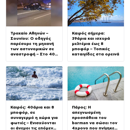
Τροχαίο Αθηνών –
Καιρός σήμερα:
Σουνίου: Ο οδηγός
39άρια και ισχυρά
παρέσυρε τη μηχανή
μελτέμια έως 8
των αστυνομικών σε
μποφόρ – Τοπικές
αναστροφή – Στο 401
καταιγίδες στα ορεινά
ΣΝ οι δύο τραυματίες
Καιρός: 40άρια και 8
Πάρος: Η
μποφόρ, σε
απεγνωσμένη
συναγερμό η χώρα για
προσπάθεια του
φωτιές – Ενισχύονται
barman να σώσει τον
οι άνεμοι τις επόμενες
4χρονο που πνίγηκε