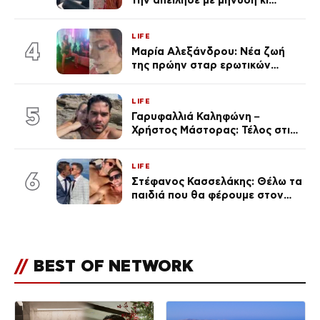
την απείλησε με μήνυση κι
εκείνη απαντά – «Δεν σε
αναγνώρισα, όταν κατάλαβα
LIFE
ποια είσαι σοκαρίστικα»
4
Μαρία Αλεξάνδρου: Νέα ζωή
της πρώην σταρ ερωτικών
ταινιών, μητέρα ενός παιδιού με
σύντροφο επιχειρηματία
LIFE
(Φωτογραφίες)
5
Γαρυφαλλιά Καληφώνη –
Χρήστος Μάστορας: Τέλος στις
φήμες χωρισμού, όλη η αλήθεια
για τη σχέση τους
LIFE
6
Στέφανος Κασσελάκης: Θέλω τα
παιδιά που θα φέρουμε στον
κόσμο να… – Αποκάλυψη για την
οικογένεια με τον Τάιλερ
//
BEST OF NETWORK