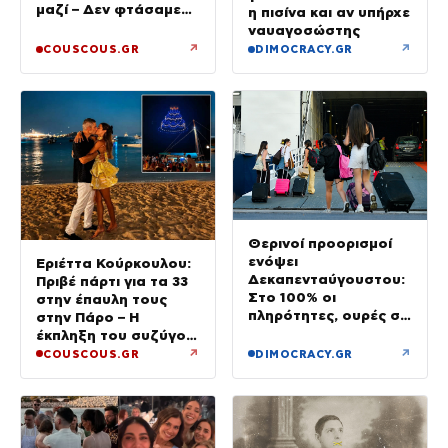
μαζί – Δεν φτάσαμε
η πισίνα και αν υπήρχε
ποτέ στα δικαστήρια»
ναυαγοσώστης
↗
↗
COUSCOUS.GR
DIMOCRACY.GR
Θερινοί προορισμοί
ενόψει
Εριέττα Κούρκουλου:
Δεκαπενταύγουστου:
Πριβέ πάρτι για τα 33
Στο 100% οι
στην έπαυλη τους
πληρότητες, ουρές σε
στην Πάρο – Η
λιμάνια, διόδια και
έκπληξη του συζύγου
ΚΤΕΛ
της
↗
↗
COUSCOUS.GR
DIMOCRACY.GR