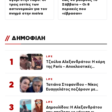
τρεις εστίες των
Σάββατο – Οι 8
αστυνομικών για τον
περιοχές που
πνιγμό στην πισίνα
«έβρασαν»
//
ΔΗΜΟΦΙΛΗ
LIFE
1
Τζούλια Αλεξανδράτου: Η κόρη
της Paris – Αποκλειστικές
φωτογραφίες
LIFE
2
Τατιάνα Στεφανίδου – Νίκος
Ευαγγελάτος ποζάρουν με
μαγιό σε παραλία στην
Κεφαλονιά
LIFE
3
Δημουλίδου: Η Αλεξανδράτου