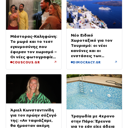
Νέο Ειδικό
Μάστορας-Καληφώνη:
Χωροταξικό για τον
Το μωρό και το τεστ
Τουρισμό: οι νέοι
εγκυμοσύνης που
κανόνες και οι
έφεραν τον χωρισμό –
ενστάσεις των
Οι νέες φωτογραφίες
ξενοδόχων
από την Πάρο χωρίς
↗
↗
COUSCOUS.GR
DIMOCRACY.GR
τον Χρήστο
Άριελ Κωνσταντινίδη
για τον πρώην σύζυγό
Τραγωδία με 4χρονο
της: «Αν ταιριάζαμε,
στην Πάρο: Έρευνα
θα ήμασταν ακόμη
για το εάν είχε άδεια