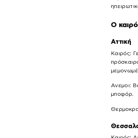
ηπειρωτικ
Ο καιρό
Αττική
Καιρός: Γ
πρόσκαιρα
μεμονωμέν
Ανεμοι: Β
μποφόρ.
Θερμοκρασ
Θεσσαλο
Καιρός: Λ