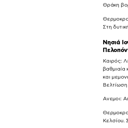
Θράκη βο
Θερμοκρασ
Στη δυτικ
Νησιά Ιο
Πελοπόν
Καιρός: Λ
βαθμιαία 
και μεμον
Βελτίωση 
Ανεμοι: Α
Θερμοκρασ
Κελσίου. 