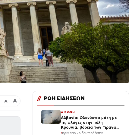
//
ΡΟΗ ΕΙΔΗΣΕΩΝ
Α
Α
ΔΙΕΘΝΗ
Αλβανία: Ολονύχτια μάχη με
τις φλόγες στην πόλη
Κρούγια, βόρεια των Τιράνων
– Εκκενώσεις και σύλληψη
πριν από 26 δευτερόλεπτα