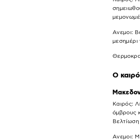
σημειωθού
μεμονωμέν
Ανεμοι: Β
μεσημέρι 
Θερμοκρασ
Ο καιρό
Μακεδον
Καιρός: Λ
όμβρους κ
Βελτίωση 
Ανεμοι: Μ