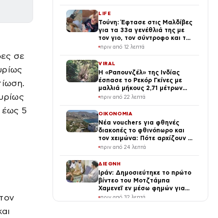
υπόπτου για εμπρησμό
LIFE
Τούνη: Έφτασε στις Μαλδίβες
για τα 33α γενέθλιά της με
τον γιο, τον σύντροφο και την
παρέα της (Βίντεο)
πριν από 12 λεπτά
δες σε
VIRAL
υρίως
Η «Ραπουνζέλ» της Ινδίας
έσπασε το Ρεκόρ Γκίνες με
τίωση.
μαλλιά μήκους 2,71 μέτρων
κυρίως
(vid, photo)
πριν από 22 λεπτά
 έως 5
ΟΙΚΟΝΟΜΙΑ
Νέα vouchers για φθηνές
διακοπές το φθινόπωρο και
τον χειμώνα: Πότε αρχίζουν οι
αιτήσεις και ποιους θα αφορά
πριν από 24 λεπτά
ΔΙΕΘΝΗ
Ιράν: Δημοσιεύτηκε το πρώτο
βίντεο του Μοτζτάμπα
Χαμενεΐ εν μέσω φημών για
την υγεία του – Συναντήθηκε
στον
πριν από 32 λεπτά
με τον Πεζεσκιάν
και
LIFE