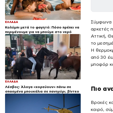
Σύμφωνα μ
ΕΛΛΑΔΑ
Κολύμπι μετά το φαγητό: Πόσο πρέπει να
αρκετές π
περιμένουμε για να μπούμε στο νερό
Αττική, Θ
το μεσημέ
Η θερμοκρ
από 30 έω
μποφόρ κα
ΕΛΛΑΔΑ
Λέσβος: Άλογα «χορεύουν» πάνω σε
Πιο αν
σπασμένα μπουκάλια σε πανηγύρι, βίντεο
Βροχές κα
καιρό, σύ