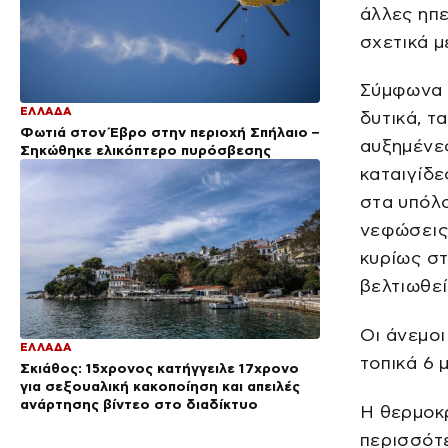
άλλες ηπε
σχετικά μ
Σύμφωνα μ
ΕΛΛΑΔΑ
δυτικά, τ
Φωτιά στον Έβρο στην περιοχή Σπήλαιο –
αυξημένες
Σηκώθηκε ελικόπτερο πυρόσβεσης
καταιγίδε
στα υπόλο
νεφώσεις 
κυρίως στ
βελτιωθεί
Οι άνεμοι
ΕΛΛΑΔΑ
τοπικά 6 
Σκιάθος: 15χρονος κατήγγειλε 17χρονο
για σεξουαλική κακοποίηση και απειλές
ανάρτησης βίντεο στο διαδίκτυο
Η θερμοκρ
περισσότε