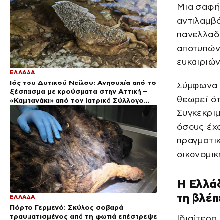
Μια σαφή 
αντιλαμβά
πανελλαδ
αποτυπών
ευκαιριών
ΕΛΛΑΔΑ
Ιός του Δυτικού Νείλου: Ανησυχία από το
Σύμφωνα μ
ξέσπασμα με κρούσματα στην Αττική –
θεωρεί ότ
«Καμπανάκι» από τον Ιατρικό Σύλλογο
Αθηνών για την προστασία της δημόσιας
Συγκεκριμ
υγείας
όσους έχο
πραγματικ
οικονομικ
Η Ελλά
τη βλέπ
ΕΛΛΑΔΑ
Πόρτο Γερμενό: Σκύλος σοβαρά
τραυματισμένος από τη φωτιά επέστρεψε
Ιδιαίτερα