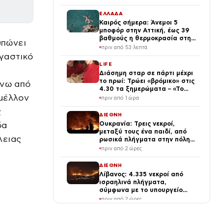
ΕΛΛΑΔΑ
Καιρός σήμερα: Άνεμοι 5
μποφόρ στην Αττική, έως 39
βαθμούς η θερμοκρασία στη
υπώνει
χώρα – Πού θα βρέξει
πριν από 53 λεπτά
εγαστικό
LIFE
Διάσημη σταρ σε πάρτι μέχρι
το πρωί: Τρώει «βρόμικο» στις
άνω από
4.30 τα ξημερώματα – «Το
 μέλλον
πρωινό των πρωταθλητών»
πριν από 1 ώρα
(Βίντεο)
ς
ΔΙΕΘΝΗ
δα
Ουκρανία: Τρεις νεκροί,
μεταξύ τους ένα παιδί, από
λειας
ρωσικά πλήγματα στην πόλη
Μπροβαρί – Πάνω από δέκα
πριν από 2 ώρες
ισχυρές εκρήξεις στο Κίεβο
ΔΙΕΘΝΗ
Λίβανος: 4.335 νεκροί από
ισραηλινά πλήγματα,
σύμφωνα με το υπουργείο
Υγείας
πριν από 2 ώρες
ΔΙΕΘΝΗ