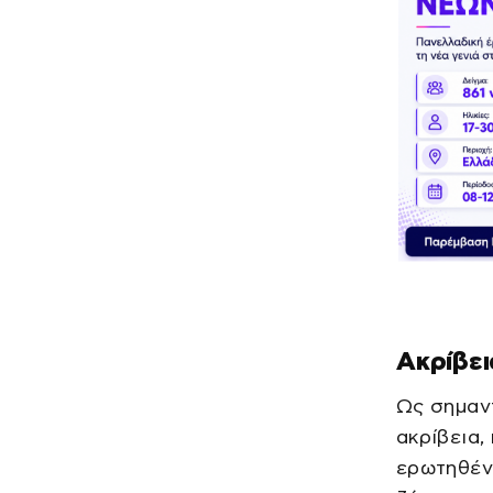
Ακρίβει
Ως σημαντ
ακρίβεια,
ερωτηθέντ