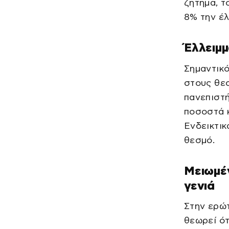
ζήτημα, τ
8% την έλ
Έλλειμμ
Σημαντικό
στους θεσ
πανεπιστή
ποσοστά κ
Ενδεικτικ
θεσμό.
Μειωμέν
γενιά
Στην ερώτ
θεωρεί ότ