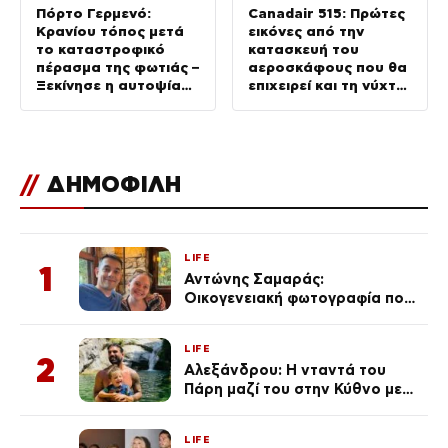
Πόρτο Γερμενό:
Canadair 515: Πρώτες
Κρανίου τόπος μετά
εικόνες από την
το καταστροφικό
κατασκευή του
πέρασμα της φωτιάς –
αεροσκάφους που θα
Ξεκίνησε η αυτοψία
επιχειρεί και τη νύχτα
στα καμένα σπίτια
στα μέτωπα της
φωτιάς
//
ΔΗΜΟΦΙΛΗ
LIFE
1
Αντώνης Σαμαράς:
Οικογενειακή φωτογραφία που
ανάρτησε ο γιος του λίγο πριν
από την επέτειο θανάτου της
LIFE
Λένας
2
Αλεξάνδρου: Η νταντά του
Πάρη μαζί του στην Κύθνο με
τον μικρό και την Ελληνίδου
(Φωτογραφίες)
LIFE