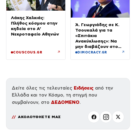
Λάκης Χαλκιάς:
Πλήθος κόσμου στην
Ά. Γεωργιάδης σε Κ.
κηδεία στο Α’
Τσουκαλά για τα
Νεκροταφείο Αθηνών
«Σπιτάκια
Ανακύκλωσης»: Να
μην διαβάζουν στο
ΠΑΣΟΚ μόνο όσα
↗
↗
COUSCOUS.GR
DIMOCRACY.GR
εξυπηρετούν το
πολιτικό τους
αφήγημα
Ειδήσεις
Δείτε όλες τις τελευταίες
από την
Ελλάδα και τον Κόσμο, τη στιγμή που
ΔΕΔΟΜΕΝΟ
συμβαίνουν, στο
.
ΑΚΟΛΟΥΘΗΣΤΕ ΜΑΣ