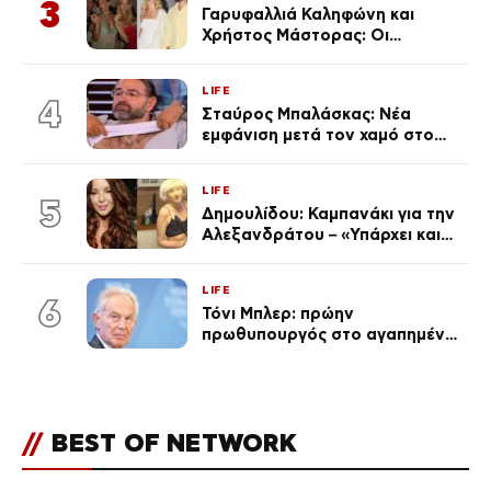
3
Γαρυφαλλιά Καληφώνη και
Χρήστος Μάστορας: Οι
χωριστές διακοπές και η
επέτειος που φέτος πέρασε
LIFE
απαρατήρητη
4
Σταύρος Μπαλάσκας: Νέα
εμφάνιση μετά τον χαμό στο
«Πρωινό» (Φωτογραφία)
LIFE
5
Δημουλίδου: Καμπανάκι για την
Αλεξανδράτου – «Υπάρχει και
ένα μικρό παιδί πίσω που
χρειάζεται τη μάνα του»
LIFE
6
Τόνι Μπλερ: πρώην
πρωθυπουργός στο αγαπημένο
του Πόρτο Χέλι
//
BEST OF NETWORK