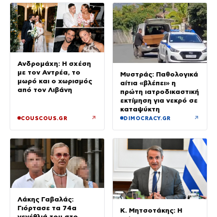
Ανδρομάχη: Η σχέση
με τον Αντρέα, το
Μυστράς: Παθολογικά
μωρό και ο χωρισμός
αίτια «βλέπει» η
από τον Λιβάνη
πρώτη ιατροδικαστική
εκτίμηση για νεκρό σε
καταψύκτη
↗
↗
COUSCOUS.GR
DIMOCRACY.GR
Λάκης Γαβαλάς:
Γιόρτασε τα 74α
Κ. Μητσοτάκης: Η
γενέθλιά του στο