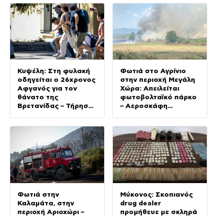
Κυψέλη: Στη φυλακή
Φωτιά στο Αγρίνιο
οδηγείται ο 26χρονος
στην περιοχή Μεγάλη
Αφγανός για τον
Χώρα: Απειλείται
θάνατο της
φωτοβολταϊκό πάρκο
Βρετανίδας – Τήρησε
– Αεροσκάφη
το δικαίωμα της
παλεύουν με τις
σιωπής ενώπιον της
φλόγες
ανακρίτριας
Φωτιά στην
Μύκονος: Σκοπιανός
Καλαμάτα, στην
drug dealer
περιοχή Αριοχώρι –
προμήθευε με σκληρά