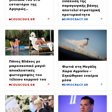
ενίσχυση της
εστιατόριο της
παραγωγικής βάσης
Αργυρώς
αποτελεί στρατηγική
Μπαρμπαρίγου με
προτεραιότητα
αγαπημένους φίλους
↗
↗
COUSCOUS.GR
DIMOCRACY.GR
Πάνος Βλάχος με
μικροσκοπικό μαγιό:
Φωτιά στη Μεγάλη
αποκλειστικές
Χώρα Αγρινίου –
φωτογραφίες του
Σηκώθηκαν εναέρια
τέλειου κορμιού του
μέσα
↗
↗
COUSCOUS.GR
DIMOCRACY.GR