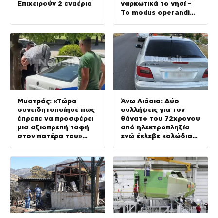
Επιχειρούν 2 εναέρια
ναρκωτικά το νησί –
Το modus operandi
και η
κινηματογραφική
καταδίωξη
Μυστράς: «Τώρα
Άνω Λιόσια: Δύο
συνειδητοποίησε πως
συλλήψεις για τον
έπρεπε να προσφέρει
θάνατο του 72χρονου
μια αξιοπρεπή ταφή
από ηλεκτροπληξία
στον πατέρα του»
ενώ έκλεβε καλώδια
λέει ο δικηγόρος του
και έπεσε από ύψος
55χρονου