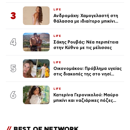
«Πρωινό» (Φωτογραφία)
LIFE
3
Ανδρομάχη: Χαμογελαστή στη
θάλασσα με ιδιαίτερο μπικίνι
μετά τον χωρισμό της
(φωτογραφία)
LIFE
4
Σάκης Ρουβάς: Νέα περιπέτεια
στην Κύθνο με τις μέλισσες
LIFE
5
Οικονομάκου: Πρόβλημα υγείας
στις διακοπές της στο νησί
Μπόρα Μπόρα – «Έσκασε όλη η
κούραση του χειμώνα»
LIFE
6
Κατερίνα Γερονικολού: Μαύρο
μπικίνι και ναζιάρικες πόζες
(φωτογραφίες)
//
BEST OF NETWORK