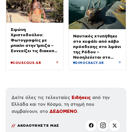
Σιμώνη
Χριστοδούλου:
Ναυτικός χτυπήθηκε
Φωτογραφίες με
στο κεφάλι από κάβο
μπικίνι στην Ίμπιζα –
πρόσδεσης στο λιμάνι
Συνεχίζει τις διακοπές
της Ρόδου –
της με τον σύζυγό
Νοσηλεύεται στο
της, Αντρέα Γεωργίου
νοσοκομείο
↗
↗
COUSCOUS.GR
DIMOCRACY.GR
Ειδήσεις
Δείτε όλες τις τελευταίες
από την
Ελλάδα και τον Κόσμο, τη στιγμή που
ΔΕΔΟΜΕΝΟ
συμβαίνουν, στο
.
ΑΚΟΛΟΥΘΗΣΤΕ ΜΑΣ