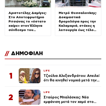
Αριστοτέλης Δαμίγος:
Μετρό Θεσσαλονίκης:
Στο Αποτεφρωτήριο
Δοκιμαστικά
Ριτσώνας το «ύστατο
δρομολόγια προς την
χαίρε» στον Έλληνα
Καλαμαριά, στόχος η
σύνδεσμο του
λειτουργία έως τέλος
ελικοπτέρου που
Αυγούστου
έπεσε στην Ψάθα
//
ΔΗΜΟΦΙΛΗ
LIFE
1
Τζούλια Αλεξανδράτου: Απειλεί
ότι θα κινηθεί νομικά μετά την
ανάρτηση της Δημουλίδου
LIFE
2
Σταύρος Μπαλάσκας: Νέα
εμφάνιση μετά τον χαμό στο