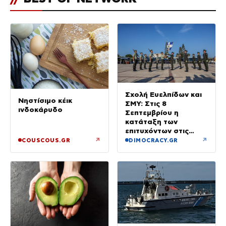
Σχολή Ευελπίδων και
Νηστίσιμο κέικ
ΣΜΥ: Στις 8
ινδοκάρυδο
Σεπτεμβρίου η
κατάταξη των
επιτυχόντων στις
Στρατιωτικές Σχολές
↗
↗
COUSCOUS.GR
DIMOCRACY.GR