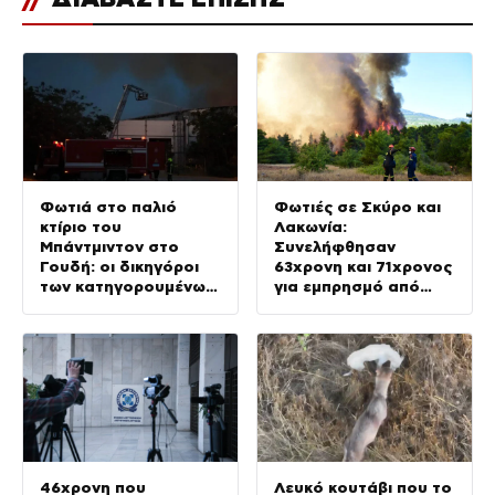
Φωτιά στο παλιό
Φωτιές σε Σκύρο και
κτίριο του
Λακωνία:
Μπάντμιντον στο
Συνελήφθησαν
Γουδή: οι δικηγόροι
63χρονη και 71χρονος
των κατηγορουμένων
για εμπρησμό από
λένε «Η δικογραφία
αμέλεια
περιέχει πλήθος
ελλείψεων και
σοβαρών κενών»
46χρονη που
Λευκό κουτάβι που το