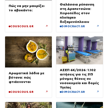
Θαλάσσια ρύπανση
Πώς να μην μαυρίζει
στη Δραπετσώνα:
το αβοκάντο;
Χειροπέδες στον
πλοίαρχο
δεξαμενόπλοιου
↗
↗
COUSCOUS.GR
DIMOCRACY.GR
ΑΣΕΠ 6Κ/2026: 1.102
Αρωματικά λάδια με
αιτήσεις για τις 315
βότανα: πώς
μόνιμες θέσεις σε
φτιάχνονται
νοσοκομεία και δομές
Υγείας
↗
↗
COUSCOUS.GR
DIMOCRACY.GR