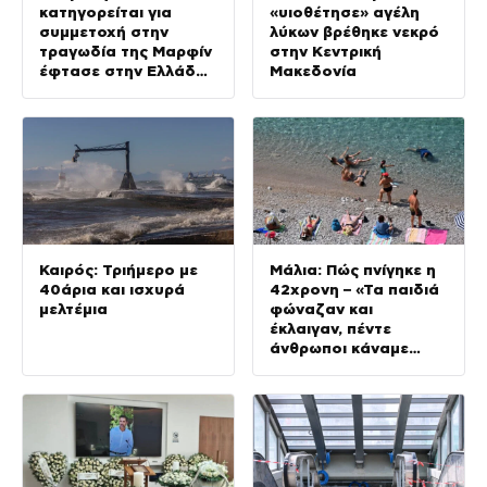
κατηγορείται για
«υιοθέτησε» αγέλη
συμμετοχή στην
λύκων βρέθηκε νεκρό
τραγωδία της Μαρφίν
στην Κεντρική
έφτασε στην Ελλάδα
Μακεδονία
– Θα μεταφερθεί στη
ΓΑΔΑ
Καιρός: Τριήμερο με
Μάλια: Πώς πνίγηκε η
40άρια και ισχυρά
42χρονη – «Τα παιδιά
μελτέμια
φώναζαν και
έκλαιγαν, πέντε
άνθρωποι κάναμε
ΚΑΡΠΑ»