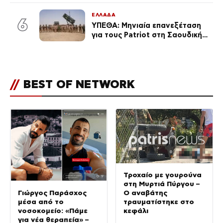
για τη σχέση τους
ΕΛΛΑΔΑ
6
ΥΠΕΘΑ: Μηνιαία επανεξέταση
για τους Patriot στη Σαουδική
Αραβία
//
BEST OF NETWORK
Τροχαίο με γουρούνα
στη Μυρτιά Πύργου –
Ο αναβάτης
Γιώργος Παράσχος
τραυματίστηκε στο
μέσα από το
κεφάλι
νοσοκομείο: «Πάμε
για νέα θεραπεία» –