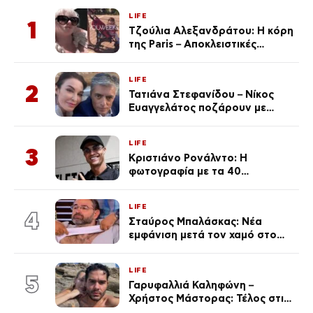
LIFE
1
Τζούλια Αλεξανδράτου: Η κόρη
της Paris – Αποκλειστικές
φωτογραφίες
LIFE
2
Τατιάνα Στεφανίδου – Νίκος
Ευαγγελάτος ποζάρουν με
μαγιό σε παραλία στην
Κεφαλονιά
LIFE
3
Κριστιάνο Ρονάλντο: Η
φωτογραφία με τα 40
πανάκριβα αυτοκίνητα στο
γκαράζ του ξεπέρασε τα 20,7
LIFE
εκ. likes
4
Σταύρος Μπαλάσκας: Νέα
εμφάνιση μετά τον χαμό στο
«Πρωινό» (Φωτογραφία)
LIFE
5
Γαρυφαλλιά Καληφώνη –
Χρήστος Μάστορας: Τέλος στις
φήμες χωρισμού, όλη η αλήθεια