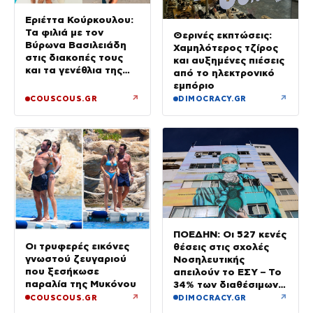
Εριέττα Κούρκουλου:
Τα φιλιά με τον
Θερινές εκπτώσεις:
Βύρωνα Βασιλειάδη
Χαμηλότερος τζίρος
στις διακοπές τους
και αυξημένες πιέσεις
και τα γενέθλια της
από το ηλεκτρονικό
«Καμία στιγμή
εμπόριο
ευτυχίας δεδομένη»
↗
↗
COUSCOUS.GR
DIMOCRACY.GR
ΠΟΕΔΗΝ: Οι 527 κενές
Οι τρυφερές εικόνες
θέσεις στις σχολές
γνωστού ζευγαριού
Νοσηλευτικής
που ξεσήκωσε
απειλούν το ΕΣΥ – Το
παραλία της Μυκόνου
34% των διαθέσιμων
δεν καλύφθηκε
↗
↗
COUSCOUS.GR
DIMOCRACY.GR