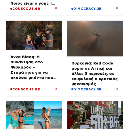
Ποιος είναι ο γόης της
Μενεγάκη που δίνει
↗
↗
COUSCOUS.GR
DIMOCRACY.GR
μάχη με τον καρκίνο
Άννα Βίσση: Η
συνάντηση στο
Πυρκαγιά: Red Code
Φισκάρδο –
αύριο σε Αττική και
Σταμάτησε για να
άλλες 5 περιοχές, σε
ακούσει μπάντα που
επιφυλακή ο κρατικός
έπαιζε Τσιτσάνη
μηχανισμός
↗
↗
COUSCOUS.GR
DIMOCRACY.GR