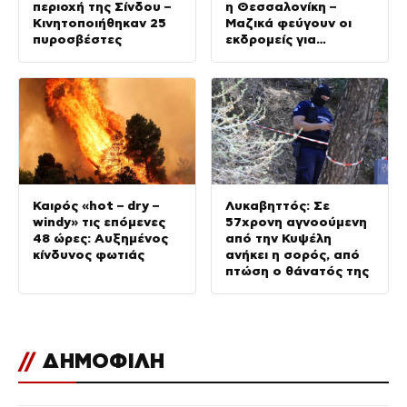
περιοχή της Σίνδου –
η Θεσσαλονίκη –
Κινητοποιήθηκαν 25
Μαζικά φεύγουν οι
πυροσβέστες
εκδρομείς για
καλοκαιρινές
διακοπές
Καιρός «hot – dry –
Λυκαβηττός: Σε
windy» τις επόμενες
57χρονη αγνοούμενη
48 ώρες: Αυξημένος
από την Κυψέλη
κίνδυνος φωτιάς
ανήκει η σορός, από
πτώση ο θάνατός της
//
ΔΗΜΟΦΙΛΗ