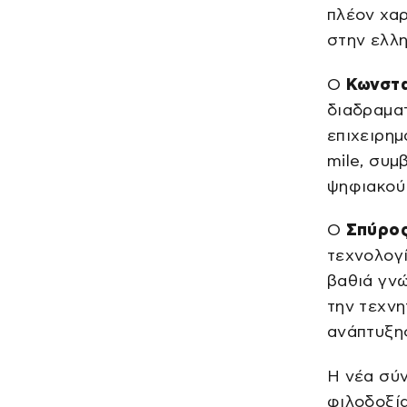
πλέον χαρ
στην ελλη
Ο
Κωνστα
διαδραματ
επιχειρημ
mile, συ
ψηφιακού 
Ο
Σπύρος
τεχνολογί
βαθιά γνώ
την τεχνη
ανάπτυξης
Η νέα σύν
φιλοδοξία