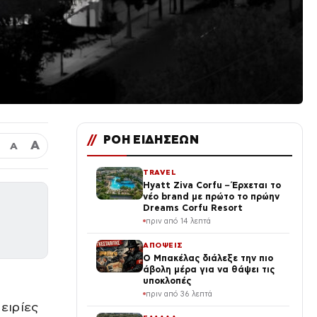
//
ΡΟΗ ΕΙΔΗΣΕΩΝ
Α
Α
TRAVEL
Hyatt Ziva Corfu – Έρχεται το
νέο brand με πρώτο το πρώην
Dreams Corfu Resort
πριν από 14 λεπτά
ΑΠΟΨΕΙΣ
Ο Μπακέλας διάλεξε την πιο
άβολη μέρα για να θάψει τις
υποκλοπές
πριν από 36 λεπτά
ειρίες