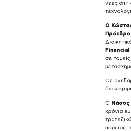
νέες οπτι
τεχνολογι
Ο Κώστας
Πρόεδρος
Διοικητικ
Financial
σε τομείς
μετασχημ
Ως ανεξάρ
διακεκριμ
Ο
Νάσος 
χρόνια εμ
τραπεζικώ
πορείας τ