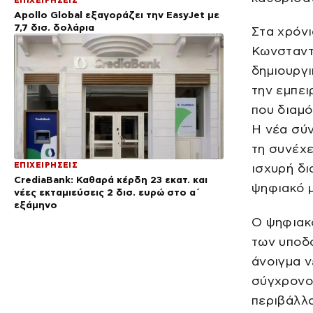
Apollo Global εξαγοράζει την EasyJet με
7,7 δισ. δολάρια
Στα χρόνι
Κωνσταντ
δημιουργι
την εμπει
που διαμό
Η νέα σύν
τη συνέχε
ΕΠΙΧΕΙΡΗΣΕΙΣ
ισχυρή δι
CrediaBank: Καθαρά κέρδη 23 εκατ. και
ψηφιακό 
νέες εκταμιεύσεις 2 δισ. ευρώ στο α΄
εξάμηνο
Ο ψηφιακ
των υποδο
άνοιγμα 
σύγχρονου
περιβάλλο