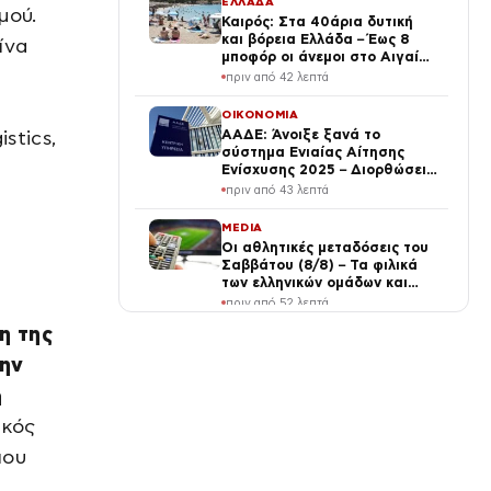
ΕΛΛΑΔΑ
μού.
Καιρός: Στα 40άρια δυτική
και βόρεια Ελλάδα – Έως 8
ίνα
μποφόρ οι άνεμοι στο Αιγαίο
μέχρι Δεκαπενταύγουστο
πριν από 42 λεπτά
ΟΙΚΟΝΟΜΙΑ
stics,
ΑΑΔΕ: Άνοιξε ξανά το
σύστημα Ενιαίας Αίτησης
Ενίσχυσης 2025 – Διορθώσεις
έως πότε μπορούν να γίνουν
πριν από 43 λεπτά
MEDIA
Οι αθλητικές μεταδόσεις του
Σαββάτου (8/8) – Τα φιλικά
των ελληνικών ομάδων και
MotoGP ξεχωρίζουν σήμερα
πριν από 52 λεπτά
η της
ΕΛΛΑΔΑ
Φωτιά σε Αττική και Βοιωτία:
την
Η ενέργεια που
η
απελευθερώθηκε ισοδυναμεί
με 6 βόμβες Χιροσίμα – Πώς
πριν από 1 ώρα
ικός
κάηκε μέσα σε 2 βράδια το
55% της έκτασης
που
ΔΙΕΘΝΗ
ΗΠΑ: Πακέτο βοήθειας 1 δισ.
δολαρίων προς τη νέα