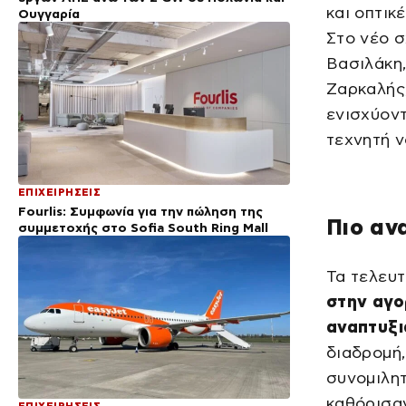
και οπτικ
Ουγγαρία
Στο νέο 
Βασιλάκη
Ζαρκαλής,
ενισχύοντ
τεχνητή ν
ΕΠΙΧΕΙΡΗΣΕΙΣ
Fourlis: Συμφωνία για την πώληση της
Πιο αν
συμμετοχής στο Sofia South Ring Mall
Τα τελευτ
στην αγο
αναπτυξι
διαδρομή,
συνομιλητ
καθόρισαν
ΕΠΙΧΕΙΡΗΣΕΙΣ