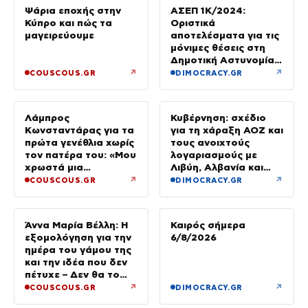
Ψάρια εποχής στην
ΑΣΕΠ 1Κ/2024:
Κύπρο και πώς τα
Οριστικά
μαγειρεύουμε
αποτελέσματα για τις
μόνιμες θέσεις στη
Δημοτική Αστυνομία
(ΠΕ/ΤΕ)
↗
↗
COUSCOUS.GR
DIMOCRACY.GR
Λάμπρος
Κυβέρνηση: σχέδιο
Κωνσταντάρας για τα
για τη χάραξη ΑΟΖ και
πρώτα γενέθλια χωρίς
τους ανοιχτούς
τον πατέρα του: «Μου
λογαριασμούς με
χρωστά μια
Λιβύη, Αλβανία και
επίσκεψη»
Τουρκία
↗
↗
COUSCOUS.GR
DIMOCRACY.GR
Άννα Μαρία Βέλλη: Η
Καιρός σήμερα
εξομολόγηση για την
6/8/2026
ημέρα του γάμου της
και την ιδέα που δεν
πέτυχε – Δεν θα το
ξαναέκανα
↗
↗
COUSCOUS.GR
DIMOCRACY.GR