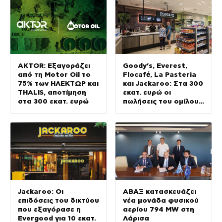
AKTOR: Εξαγοράζει
Goody’s, Everest,
από τη Motor Oil το
Flocafé, La Pasteria
75% των ΗΛΕΚΤΩΡ και
και Jackaroo: Στα 300
THALIS, αποτίμηση
εκατ. ευρώ οι
στα 300 εκατ. ευρώ
πωλήσεις του ομίλου
εστίασης της Vivartia
Jackaroo: Οι
ΑΒΑΞ κατασκευάζει
επιδόσεις του δικτύου
νέα μονάδα φυσικού
που εξαγόρασε η
αερίου 794 MW στη
Evergood για 10 εκατ.
Λάρισα