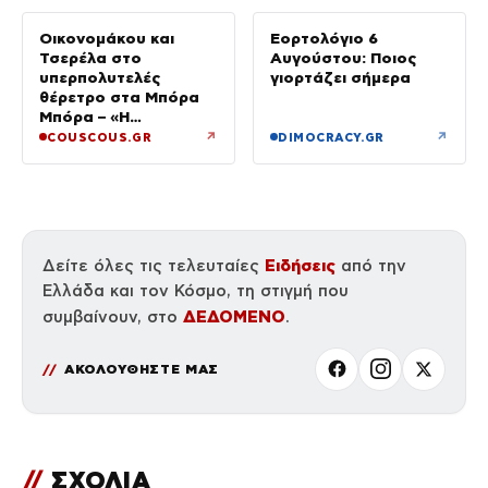
Οικονομάκου και
Εορτολόγιο 6
Τσερέλα στο
Αυγούστου: Ποιος
υπερπολυτελές
γιορτάζει σήμερα
θέρετρο στα Μπόρα
Μπόρα – «Η
μεγαλύτερη
↗
↗
COUSCOUS.GR
DIMOCRACY.GR
πολυτέλεια…» (Video)
Ειδήσεις
Δείτε όλες τις τελευταίες
από την
Ελλάδα και τον Κόσμο, τη στιγμή που
ΔΕΔΟΜΕΝΟ
συμβαίνουν, στο
.
ΑΚΟΛΟΥΘΗΣΤΕ ΜΑΣ
//
ΣΧΟΛΙΑ