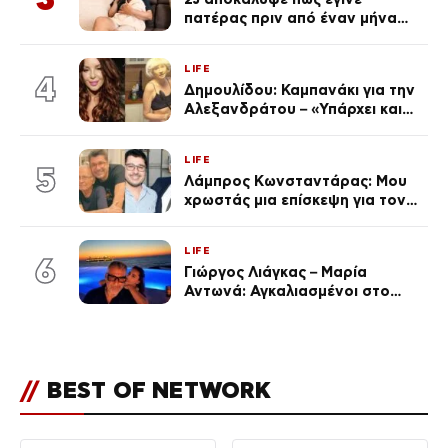
πατέρας πριν από έναν μήνα
(Βίντεο)
LIFE
4
Δημουλίδου: Καμπανάκι για την
Αλεξανδράτου – «Υπάρχει και
ένα μικρό παιδί πίσω που
χρειάζεται τη μάνα του»
LIFE
5
Λάμπρος Κωνσταντάρας: Μου
χρωστάς μια επίσκεψη για τον
πατέρα του (Βίντεο)
LIFE
6
Γιώργος Λιάγκας – Μαρία
Αντωνά: Αγκαλιασμένοι στο
Αιγαίο στο ηλιοβασίλεμα
(Βίντεο)
//
BEST OF NETWORK