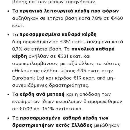
βάσης επί των μέσων χορηγήσεων.
Τα
οργανικά λειτουργικά κέρδη προ φόρων
αυξήθηκαν σε ετήσια βάση κατά 7,8% σε €460
εκατ.
Τα
προσαρμοσμένα καθαρά κέρδη
διαμορφώθηκαν σε €351 εκατ., αυξημένα κατά
0,7% σε ετήσια βάση. Τα
συνολικά καθαρά
κέρδη
ανήλθαν σε €331 εκατ. και
συμπεριλαμβάνουν, μεταξύ άλλων, το κόστος
εθελούσιας εξόδου ύψους €35 εκατ. στην
Eurobank Ltd και κέρδος €19 εκατ. από μη-
συνεχιζόμενες δραστηριότητες.
Τα
κέρδη ανά μετοχή
και η απόδοση των
ενσώματων ιδίων κεφαλαίων διαμορφώθηκαν
σε €0,09 και 15,1% αντίστοιχα.
Tα
προσαρμοσμένα καθαρά κέρδη των
δραστηριοτήτων εκτός Ελλάδος
μειώθηκαν