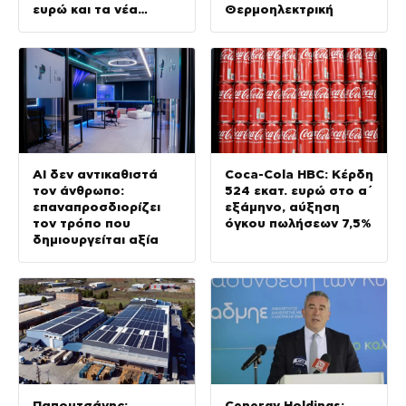
ευρώ και τα νέα
Θερμοηλεκτρική
concept
AI δεν αντικαθιστά
Coca-Cola HBC: Κέρδη
τον άνθρωπο:
524 εκατ. ευρώ στο α΄
επαναπροσδιορίζει
εξάμηνο, αύξηση
τον τρόπο που
όγκου πωλήσεων 7,5%
δημιουργείται αξία
Παπουτσάνης:
Cenergy Holdings: