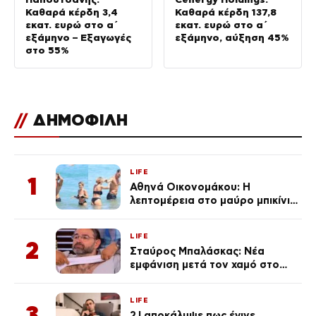
Καθαρά κέρδη 3,4
Καθαρά κέρδη 137,8
εκατ. ευρώ στο α΄
εκατ. ευρώ στο α΄
εξάμηνο – Εξαγωγές
εξάμηνο, αύξηση 45%
στο 55%
//
ΔΗΜΟΦΙΛΗ
LIFE
1
Αθηνά Οικονομάκου: Η
λεπτομέρεια στο μαύρο μπικίνι
της που απογείωσε την
εμφάνισή της στη Μύκονο
LIFE
(φωτογραφίες)
2
Σταύρος Μπαλάσκας: Νέα
εμφάνιση μετά τον χαμό στο
«Πρωινό» (Φωτογραφία)
LIFE
3
2J αποκάλυψε πως έγινε