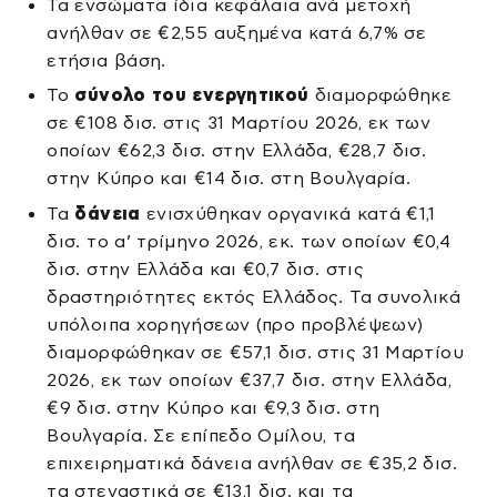
Τα ενσώματα ίδια κεφάλαια ανά μετοχή
ανήλθαν σε €2,55 αυξημένα κατά 6,7% σε
ετήσια βάση.
To
σύνολο του ενεργητικού
διαμορφώθηκε
σε €108 δισ. στις 31 Μαρτίου 2026, εκ των
οποίων €62,3 δισ. στην Ελλάδα, €28,7 δισ.
στην Κύπρο και €14 δισ. στη Βουλγαρία.
Τα
δάνεια
ενισχύθηκαν οργανικά κατά €1,1
δισ. το α’ τρίμηνο 2026, εκ. των οποίων €0,4
δισ. στην Ελλάδα και €0,7 δισ. στις
δραστηριότητες εκτός Ελλάδος. Τα συνολικά
υπόλοιπα χορηγήσεων (προ προβλέψεων)
διαμορφώθηκαν σε €57,1 δισ. στις 31 Μαρτίου
2026, εκ των οποίων €37,7 δισ. στην Ελλάδα,
€9 δισ. στην Κύπρο και €9,3 δισ. στη
Βουλγαρία. Σε επίπεδο Ομίλου, τα
επιχειρηματικά δάνεια ανήλθαν σε €35,2 δισ.
τα στεγαστικά σε €13,1 δισ. και τα