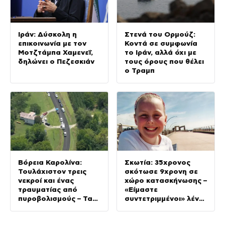
Ιράν: Δύσκολη η
Στενά του Ορμούζ:
επικοινωνία με τον
Κοντά σε συμφωνία
Μοτζτάμπα Χαμενεΐ,
το Ιράν, αλλά όχι με
δηλώνει ο Πεζεσκιάν
τους όρους που θέλει
ο Τραμπ
Βόρεια Καρολίνα:
Σκωτία: 35χρονος
Τουλάχιστον τρεις
σκότωσε 9χρονη σε
νεκροί και ένας
χώρο κατασκήνωσης –
τραυματίας από
«Είμαστε
πυροβολισμούς – Τα
συντετριμμένοι» λένε
θύματα ανήκαν στην
οι συγγενείς της
ίδια οικογένεια