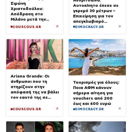
Σιμώνη
Αυτοκίνητο έπεσε σε
Χριστοδούλου:
γκρεμό 30 μέτρων –
Απόδραση στο
Επιχείρηση για τον
Μιλάνο μετά την
απεγκλωβισμό
Ίμπιζα
32χρονης
↗
↗
COUSCOUS.GR
DIMOCRACY.GR
Ariana Grande: Οι
άνθρωποι που τη
Τουρισμός για όλους:
στηρίζουν στην
Ποια ΑΦΜ κάνουν
απόφασή της να βάλει
σήμερα αίτηση για
τον εαυτό της σε
vouchers από 200
προτεραιότητα
έως και 600 ευρώ
↗
↗
COUSCOUS.GR
DIMOCRACY.GR