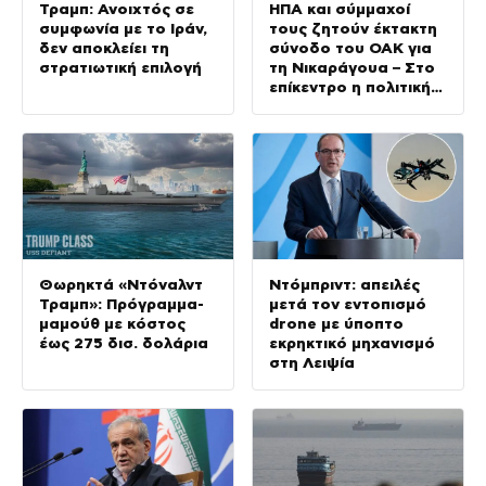
Τραμπ: Ανοιχτός σε
ΗΠΑ και σύμμαχοί
συμφωνία με το Ιράν,
τους ζητούν έκτακτη
δεν αποκλείει τη
σύνοδο του ΟΑΚ για
στρατιωτική επιλογή
τη Νικαράγουα – Στο
επίκεντρο η πολιτική
του Ορτέγα
Θωρηκτά «Ντόναλντ
Ντόμπριντ: απειλές
Τραμπ»: Πρόγραμμα-
μετά τον εντοπισμό
μαμούθ με κόστος
drone με ύποπτο
έως 275 δισ. δολάρια
εκρηκτικό μηχανισμό
στη Λειψία