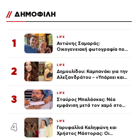
//
ΔΗΜΟΦΙΛΗ
LIFE
1
Αντώνης Σαμαράς:
Οικογενειακή φωτογραφία που
ανάρτησε ο γιος του λίγο πριν
από την επέτειο θανάτου της
LIFE
Λένας
2
Δημουλίδου: Καμπανάκι για την
Αλεξανδράτου – «Υπάρχει και
ένα μικρό παιδί πίσω που
χρειάζεται τη μάνα του»
LIFE
3
Σταύρος Μπαλάσκας: Νέα
εμφάνιση μετά τον χαμό στο
«Πρωινό» (Φωτογραφία)
LIFE
4
Γαρυφαλλιά Καληφώνη και
Χρήστος Μάστορας: Οι