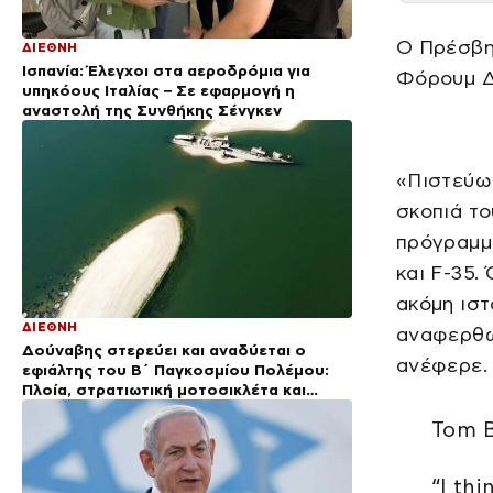
Ο Πρέσβη
ΔΙΕΘΝΗ
Ισπανία: Έλεγχοι στα αεροδρόμια για
Φόρουμ Δ
υπηκόους Ιταλίας – Σε εφαρμογή η
αναστολή της Συνθήκης Σένγκεν
«Πιστεύω 
σκοπιά το
πρόγραμμα
και F-35.
ακόμη ιστ
ΔΙΕΘΝΗ
αναφερθώ
Δούναβης στερεύει και αναδύεται ο
ανέφερε.
εφιάλτης του Β΄ Παγκοσμίου Πολέμου:
Πλοία, στρατιωτική μοτοσικλέτα και
βόμβα 700 κιλών
Tom B
“I th