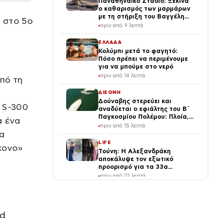
Παναθηναϊκό Στάδιο: Ξεκινά
ο καθαρισμός των μαρμάρων
με τη στήριξη του Βαγγέλη
 στο 5ο
Μαρινάκη
πριν από 9 λεπτά
ΕΛΛΑΔΑ
Κολύμπι μετά το φαγητό:
Πόσο πρέπει να περιμένουμε
για να μπούμε στο νερό
πριν από 14 λεπτά
πό τη
ΔΙΕΘΝΗ
Δούναβης στερεύει και
 S-300
αναδύεται ο εφιάλτης του Β΄
Παγκοσμίου Πολέμου: Πλοία,
α ένα
στρατιωτική μοτοσικλέτα και
πριν από 15 λεπτά
βόμβα 700 κιλών
α
LIFE
κονο»
Τούνη: Η Αλεξανδράκη
αποκάλυψε τον εξωτικό
προορισμό για τα 33α
γενέθλιά της – Της ευχήθηκε
πριν από 22 λεπτά
πρώτη
MEDIA
Η ταινία του
Σαββατοκύριακου: Χρειάζεται
ed
ξεκούραση, αλλά το πνεύμα