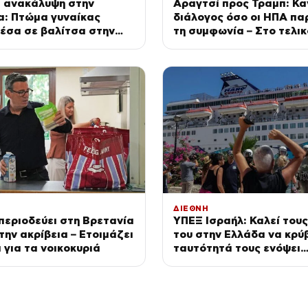
 ανακάλυψη στην
Αραγτσί προς Τραμπ: Κ
α: Πτώμα γυναίκας
διάλογος όσο οι ΗΠΑ πα
έσα σε βαλίτσα στην
τη συμφωνία – Στο τελικ
μου
οι διαπραγματεύσεις με
ΔΙΕΘΝΗ
εριοδεύει στη Βρετανία
ΥΠΕΞ Ισραήλ: Καλεί τους
την ακρίβεια – Ετοιμάζει
του στην Ελλάδα να κρύ
 για τα νοικοκυριά
ταυτότητά τους ενόψει
διαδηλώσεων σε 36 σημ