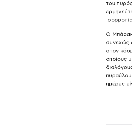
του πυρό
ερμηνεύτη
ισορροπία
Ο Μπάρακ 
συνεχώς 
στον κόσμ
οποίους μ
διαλόγους
πυραύλους
ημέρες εί