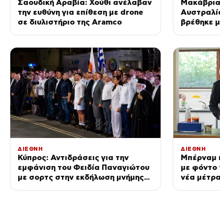
Σαουδική Αραβία: Χούθι ανέλαβαν
Μακάβρια
την ευθύνη για επίθεση με drone
Αυστραλί
σε διυλιστήριο της Aramco
βρέθηκε μ
άκρη δρό
ΔΙΕΘΝΗ
ΔΙΕΘΝΗ
Κύπρος: Αντιδράσεις για την
Μπέρναμ π
εμφάνιση του Φειδία Παναγιώτου
με φόντο 
με σορτς στην εκδήλωση μνήμης
νέα μέτρα
Ισαάκ – Σολωμού