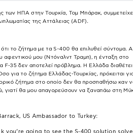
ς των ΗΠΑ στην Τουρκία, Τομ Μπάρακ, συμμετείχε
ιπλωματίας της Αττάλειας (ADF).
ότι το ζήτημα με τα S-400 θα επιλυθεί σύντομα. Α
υ αφεντικού μου (Ντόναλντ Τραμπ), η ένταξη στο
 F-35 δεν αποτελεί πρόβλημα. Η Ελλάδα διαθέτει
 Όσο για το ζήτημα Ελλάδας-Τουρκίας, πρόκειται γι
ορικό ζήτημα στο οποίο δεν θα προσπαθήσω καν ν
, γιατί θα μου απαγορεύσουν να ξαναπάω στη Μύ
arrack, US Ambassador to Turkey:
ink you’re going to see the S-400 solution solv