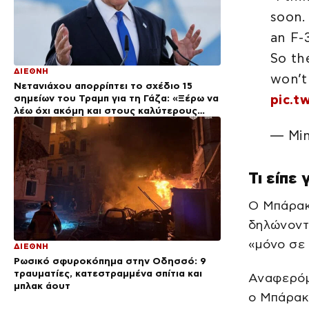
soon.
an F-
So th
ΔΙΕΘΝΗ
won’t
Νετανιάχου απορρίπτει το σχέδιο 15
pic.t
σημείων του Τραμπ για τη Γάζα: «Ξέρω να
λέω όχι ακόμη και στους καλύτερους
φίλους μας»
— Min
Τι είπε 
Ο Μπάρακ
δηλώνοντ
«μόνο σε 
ΔΙΕΘΝΗ
Ρωσικό σφυροκόπημα στην Οδησσό: 9
τραυματίες, κατεστραμμένα σπίτια και
Αναφερόμ
μπλακ άουτ
ο Μπάρακ 