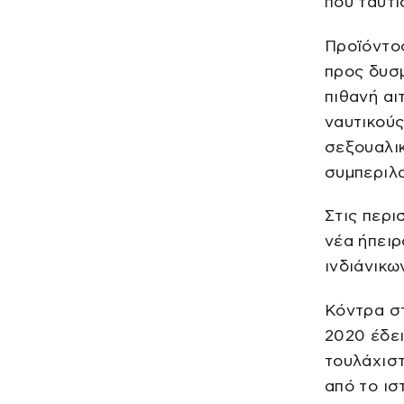
που ταυτί
Προϊόντο
προς δυσ
πιθανή αι
ναυτικούς
σεξουαλικ
συμπεριλ
Στις περι
νέα ήπειρ
ινδιάνικω
Κόντρα στ
2020 έδει
τουλάχιστ
από το ισ