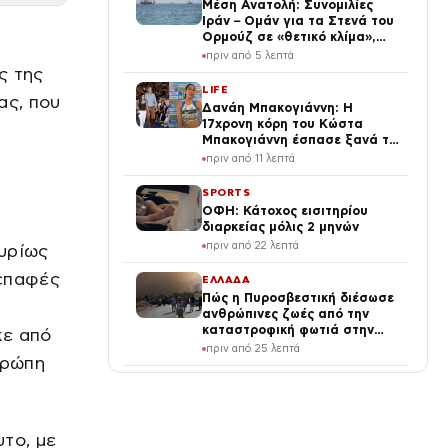
Μέση Ανατολή: Συνομιλίες
Ιράν – Ομάν για τα Στενά του
Ορμούζ σε «θετικό κλίμα»,
προειδοποιεί τις ΗΠΑ η
πριν από 5 λεπτά
Τεχεράνη
ς της
LIFE
ας, που
Δανάη Μπακογιάννη: Η
17χρονη κόρη του Κώστα
Μπακογιάννη έσπασε ξανά το
πανελλήνιο ρεκόρ στον στίβο
πριν από 11 λεπτά
SPORTS
ΟΦΗ: Κάτοχος εισιτηρίου
διαρκείας μόλις 2 μηνών
πριν από 22 λεπτά
υρίως
 επαφές
ΕΛΛΑΔΑ
Πώς η Πυροσβεστική διέσωσε
ανθρώπινες ζωές από την
καταστροφική φωτιά στην
κε από
Αττικοβοιωτία – Πάνω από
πριν από 25 λεπτά
υρώπη
250 άτομα απομακρύνθηκαν
διά θαλάσσης
ΑΥΤΟΚΙΝΗΤΟ
MG σας προσκαλεί στο
Athens Flying Week 2026:
Ready to fly
το, με