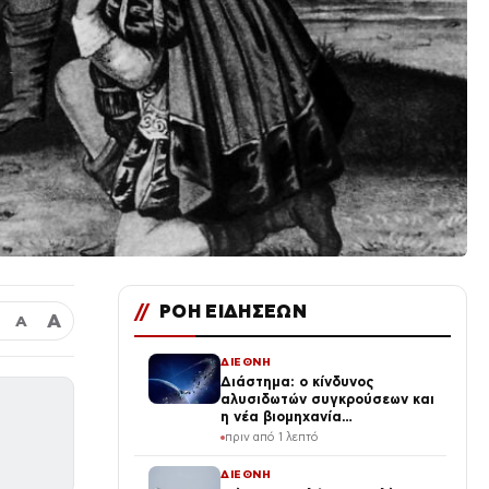
//
ΡΟΗ ΕΙΔΗΣΕΩΝ
Α
Α
ΔΙΕΘΝΗ
Διάστημα: ο κίνδυνος
αλυσιδωτών συγκρούσεων και
η νέα βιομηχανία
δισεκατομμυρίων
πριν από 1 λεπτό
ΔΙΕΘΝΗ