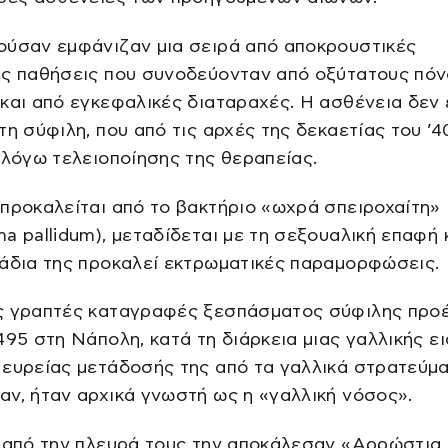
ούσαν εμφάνιζαν μια σειρά από αποκρουστικές
ές παθήσεις που συνοδεύονταν από οξύτατους πό
και από εγκεφαλικές διαταραχές. Η ασθένεια δεν 
τη σύφιλη, που από τις αρχές της δεκαετίας του ’40
 λόγω τελειοποίησης της θεραπείας.
προκαλείται από το βακτήριο «ωχρά σπειροχαίτη»
a pallidum), μεταδίδεται με τη σεξουαλική επαφή 
άδια της προκαλεί εκτρωματικές παραμορφώσεις.
ς γραπτές καταγραφές ξεσπάσματος σύφιλης προ
495 στη Νάπολη, κατά τη διάρκεια μιας γαλλικής ε
ευρείας μετάδοσής της από τα γαλλικά στρατεύμ
ν, ήταν αρχικά γνωστή ως η «γαλλική νόσος».
 από την πλευρά τους την αποκάλεσαν «Αρρώστια 