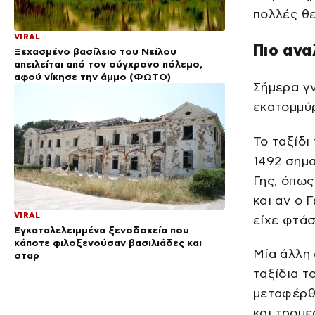
πολλές θ
VIRAL
Πιο ανα
Ξεχασμένο βασίλειο του Νείλου
απειλείται από τον σύγχρονο πόλεμο,
αφού νίκησε την άμμο (ΦΩΤΟ)
Σήμερα γν
εκατομμύρ
Το ταξίδι
1492 σημα
Γης, όπως
και αν ο 
VIRAL
είχε φτάσ
Εγκαταλελειμμένα ξενοδοχεία που
κάποτε φιλοξενούσαν βασιλιάδες και
Μία άλλη 
σταρ
ταξίδια τ
μεταφέρθη
και τρομ