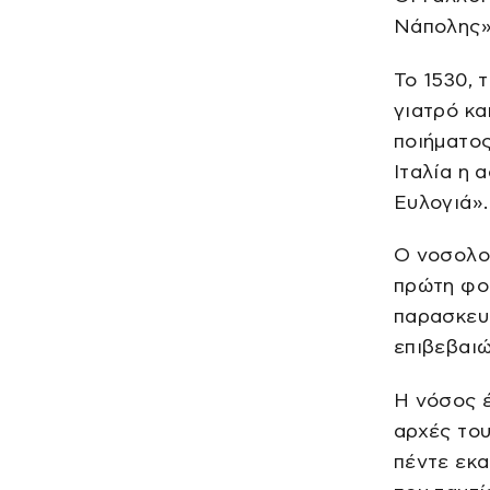
Νάπολης» 
Το 1530, 
γιατρό κα
ποιήματος
Ιταλία η 
Ευλογιά».
Ο νοσολο
πρώτη φο
παρασκευά
επιβεβαιώ
Η νόσος έ
αρχές το
πέντε εκα