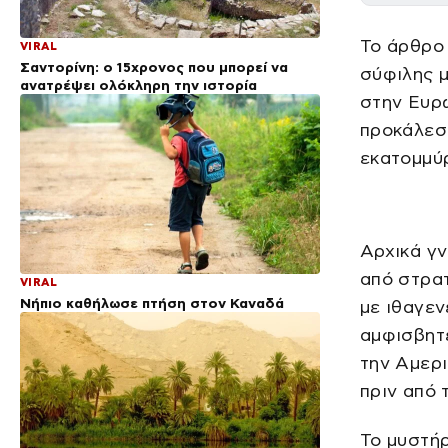
Το άρθρο 
VIRAL
Σαντορίνη: ο 15χρονος που μπορεί να
σύφιλης μ
ανατρέψει ολόκληρη την ιστορία
στην Ευρώ
προκάλεσε
εκατομμύ
Αρχικά γν
από στρατ
VIRAL
Νήπιο καθήλωσε πτήση στον Καναδά
με ιθαγεν
αμφισβητ
την Αμερι
πριν από 
Το μυστήρ