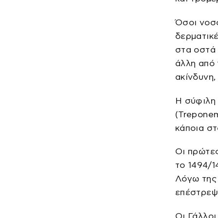
Όσοι νοσ
δερματικ
στα οστά 
άλλη από 
ακίνδυνη,
Η σύφιλη 
(Treponem
κάποια στ
Οι πρώτε
το 1494/1
Λόγω της 
επέστρεψα
Οι Γάλλοι