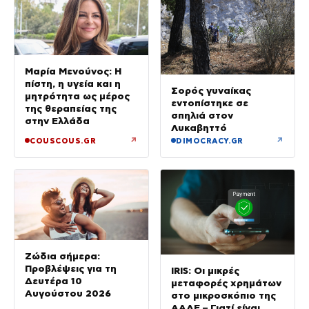
Μαρία Μενούνος: Η
πίστη, η υγεία και η
Σορός γυναίκας
μητρότητα ως μέρος
εντοπίστηκε σε
της θεραπείας της
σπηλιά στον
στην Ελλάδα
Λυκαβηττό
↗
↗
COUSCOUS.GR
DIMOCRACY.GR
Ζώδια σήμερα:
Προβλέψεις για τη
IRIS: Οι μικρές
Δευτέρα 10
μεταφορές χρημάτων
Αυγούστου 2026
στο μικροσκόπιο της
ΑΑΔΕ – Γιατί είναι