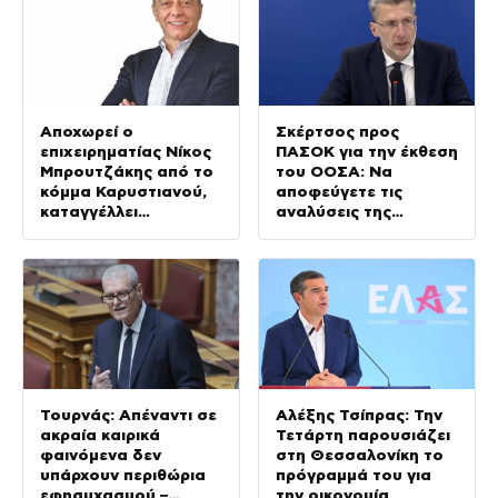
Αποχωρεί ο
Σκέρτσος προς
επιχειρηματίας Νίκος
ΠΑΣΟΚ για την έκθεση
Μπρουτζάκης από το
του ΟΟΣΑ: Να
κόμμα Καρυστιανού,
αποφεύγετε τις
καταγγέλλει
αναλύσεις της
δολοφονία
παραλίας
χαρακτήρων
Τουρνάς: Απέναντι σε
Αλέξης Τσίπρας: Την
ακραία καιρικά
Τετάρτη παρουσιάζει
φαινόμενα δεν
στη Θεσσαλονίκη το
υπάρχουν περιθώρια
πρόγραμμά του για
εφησυχασμού –
την οικονομία