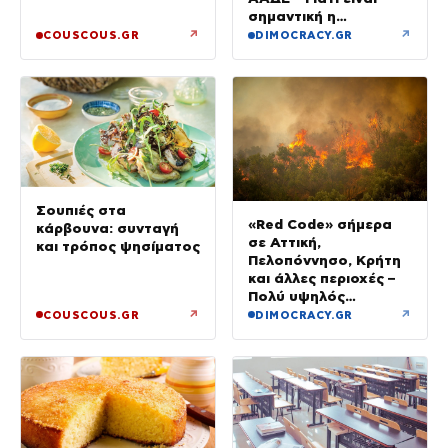
σημαντική η
αιτιολογία
↗
↗
COUSCOUS.GR
DIMOCRACY.GR
Σουπιές στα
«Red Code» σήμερα
κάρβουνα: συνταγή
σε Αττική,
και τρόπος ψησίματος
Πελοπόννησο, Κρήτη
και άλλες περιοχές –
Πολύ υψηλός
κίνδυνος πυρκαγιάς
↗
↗
COUSCOUS.GR
DIMOCRACY.GR