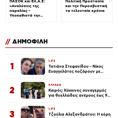
ΠΑΣΟΚ και ΕΛ.Α.Σ:
Πολιτική Προστασία
«Αναλύσεις της
και την Πυροσβεστική
παραλίας –
τα τελευταία χρόνια
Υποκαθιστά την
οικονομική ανάλυση
με πολιτική
προπαγάνδα»
//
ΔΗΜΟΦΙΛΗ
LIFE
1
Τατιάνα Στεφανίδου – Νίκος
Ευαγγελάτος ποζάρουν με
μαγιό σε παραλία στην
Κεφαλονιά
ΕΛΛΑΔΑ
2
Καιρός: Κόκκινος συναγερμός
για θυελλώδεις ανέμους έως 9
μποφόρ – Οι περιοχές που
ανησυχούν τους ειδικούς
LIFE
3
Τζούλια Αλεξανδράτου: Η κόρη