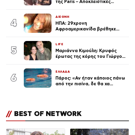
της Paris – Αποκλειστικές
φωτογραφίες
ΔΙΕΘΝΗ
4
ΗΠΑ: 29χρονη
Αφροαμερικανίδα βρέθηκε
απαγχονισμένη σε δέντρο στον
Μισισιπή
LIFE
5
Μαριάννα Κιμούλη: Κρυφός
έρωτας της κόρης του Γιώργου,
είναι μαζί 4 χρόνια,
φωτογραφίες του
ΕΛΛΑΔΑ
6
Πάρος: «Αν ήταν κάποιος πάνω
από την πισίνα, δε θα χα
θρηνήσει το παιδί μου» – Η
σπαρακτική περιγραφή του
πατέρα και τα κενά στους
ισχυρισμούς του ιδιοκτήτη του
//
BEST OF NETWORK
beach bar