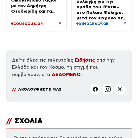
Οικογενειακό ταξίδι
σύλληψη για την
με τον Δημήτρη
ομάδα του «Έντικ»
Θεοδωρίδη και τα
στο Παλαιό Φάληρο,
παιδιά τους
μετά τον 31χρονο στη
Γερμανία
↗
↗
COUSCOUS.GR
DIMOCRACY.GR
Ειδήσεις
Δείτε όλες τις τελευταίες
από την
Ελλάδα και τον Κόσμο, τη στιγμή που
ΔΕΔΟΜΕΝΟ
συμβαίνουν, στο
.
ΑΚΟΛΟΥΘΗΣΤΕ ΜΑΣ
//
ΣΧΟΛΙΑ