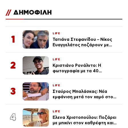
//
ΔΗΜΟΦΙΛΗ
LIFE
1
Τατιάνα Στεφανίδου – Νίκος
Ευαγγελάτος ποζάρουν με
μαγιό σε παραλία στην
Κεφαλονιά
LIFE
2
Κριστιάνο Ρονάλντο: Η
φωτογραφία με τα 40
πανάκριβα αυτοκίνητα στο
γκαράζ του ξεπέρασε τα 20,7
LIFE
εκ. likes
3
Σταύρος Μπαλάσκας: Νέα
εμφάνιση μετά τον χαμό στο
«Πρωινό» (Φωτογραφία)
LIFE
4
Έλενα Χριστοπούλου: Ποζάρει
με μπικίνι στον καθρέφτη και