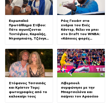
Ευρωπαϊκό
Ρόις Γουάιτ στα
Πρωτάθλημα Στίβου:
χνάρια του Ενές
Πότε αγωνίζονται
Κάντερ, θέλει να μπει
Τεντόγλου, Καραλής,
στο Draft του WNBA:
Ντρισμπιώτη, Τζένγκο
«Κάποιες φορές
και οι υπόλοιποι
αυτοπροσδιορίζομαι
Έλληνες αθλητές
ως γυναίκα»
Στέφανος Τσιτσιπάς
Λίβερπουλ
και Κρίστεν Τομς:
συμφώνησε με την
φωτογραφίες από το
Μπαρτσελόνα και
καλοκαίρι τους
παίρνει τον Αραούχο