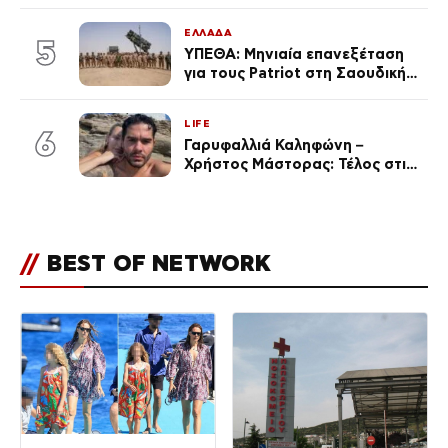
εντυπωσιάζει – «Χάνουμε
τουλάχιστον 25 κιλά η
ΕΛΛΑΔΑ
καθεμία…» (Βίντεο)
5
ΥΠΕΘΑ: Μηνιαία επανεξέταση
για τους Patriot στη Σαουδική
Αραβία
LIFE
6
Γαρυφαλλιά Καληφώνη –
Χρήστος Μάστορας: Τέλος στις
φήμες χωρισμού, όλη η αλήθεια
για τη σχέση τους
//
BEST OF NETWORK