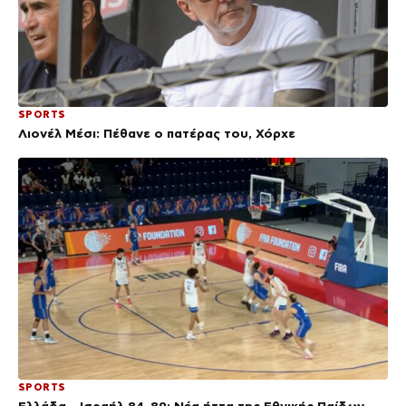
SPORTS
Λιονέλ Μέσι: Πέθανε ο πατέρας του, Χόρχε
SPORTS
Ελλάδα – Ισραήλ 84-89: Νέα ήττα της Εθνικής Παίδων