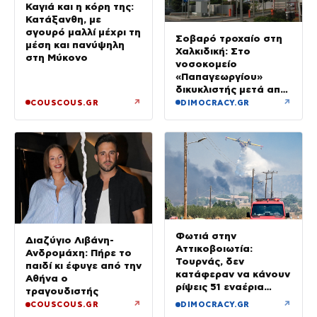
Καγιά και η κόρη της:
Κατάξανθη, με
σγουρό μαλλί μέχρι τη
Σοβαρό τροχαίο στη
μέση και πανύψηλη
Χαλκιδική: Στο
στη Μύκονο
νοσοκομείο
«Παπαγεωργίου»
δικυκλιστής μετά από
σύγκρουση
↗
↗
COUSCOUS.GR
DIMOCRACY.GR
Φωτιά στην
Διαζύγιο Λιβάνη-
Αττικοβοιωτία:
Ανδρομάχη: Πήρε το
Τουρνάς, δεν
παιδί κι έφυγε από την
κατάφεραν να κάνουν
Αθήνα ο
ρίψεις 51 εναέρια
τραγουδιστής
μέσα
↗
↗
COUSCOUS.GR
DIMOCRACY.GR