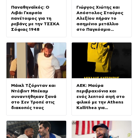
Παναθηναϊκός: Ο
Γιώργος Χιώτης και
Λιβάι Γκαρσία
Απόστολος Σταύρος
πανέτοιμος για τη
Αλεξίου πήραν το
ρεβάνς με την ΤΣΣΚΑ
ασημένιο μετάλλιο
Σόφιας 1948
στο Παγκόσμιο
Πρωτάθλημα
κωπηλασίας Εφήβων –
Νεανίδων
Μάικλ Τζόρνταν και
ΑΕΚ: Μαύρα
Ντέιβιντ Μπέκαμ
περιβραχιόνια και
συναντήθηκαν ξανά
ενός λεπτού σιγή στο
στο Σεν Τροπέ στις
φιλικό με την Athens
διακοπές τους
Kallithea για
Κατσούρη και Λιάκα