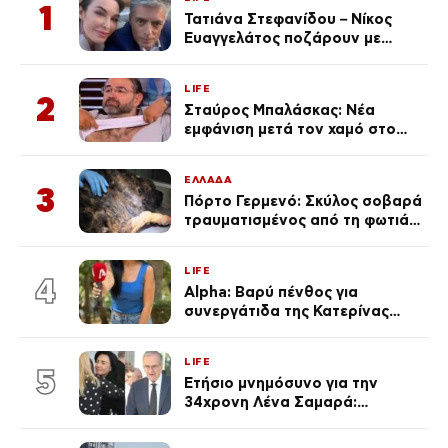
1
Τατιάνα Στεφανίδου – Νίκος
Ευαγγελάτος ποζάρουν με
μαγιό σε παραλία στην
Κεφαλονιά
LIFE
2
Σταύρος Μπαλάσκας: Νέα
εμφάνιση μετά τον χαμό στο
«Πρωινό» (Φωτογραφία)
ΕΛΛΑΔΑ
3
Πόρτο Γερμενό: Σκύλος σοβαρά
τραυματισμένος από τη φωτιά
επέστρεψε στο σπίτι που τον
φρόντιζαν
LIFE
4
Alpha: Βαρύ πένθος για
συνεργάτιδα της Κατερίνας
Καινούργιου – «Κουράστηκες
πολύ… Απόψε είσαι στα χέρια
LIFE
του Θεού»
5
Ετήσιο μνημόσυνο για την
34χρονη Λένα Σαμαρά:
Συγκινημένοι ο Αντώνης
Σαμαράς και η σύζυγός του