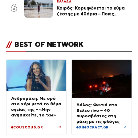
ΕΛΛΑΔΑ
6
Καιρός: Κορυφώνεται το κύμα
ζέστης με 40άρια – Ποιες
περιοχές βρίσκονται στο
επίκεντρο και μέχρι πότε θα
κρατήσουν τα μελτέμια
//
BEST OF NETWORK
Ανδρομάχη: Με ορό
στο χέρι μετά το θέμα
Βόλος: Φωτιά στο
υγείας της – «Μην
Βελεστίνο – 40
ανησυχείτε, το ‘χω»
πυροσβέστες στη
μάχη με τις φλόγες
↗
↗
COUSCOUS.GR
DIMOCRACY.GR