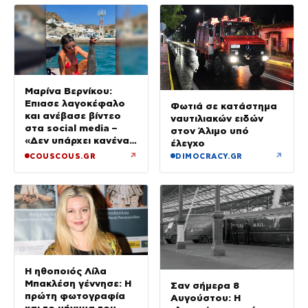
Μαρίνα Βερνίκου:
Έπιασε λαγοκέφαλο
Φωτιά σε κατάστημα
και ανέβασε βίντεο
ναυτιλιακών ειδών
στα social media –
στον Άλιμο υπό
«Δεν υπάρχει κανένας
έλεγχο
λόγος να φοβόμαστε»
↗
↗
COUSCOUS.GR
DIMOCRACY.GR
Η ηθοποιός Λίλα
Μπακλέση γέννησε: Η
Σαν σήμερα 8
πρώτη φωτογραφία
Αυγούστου: Η
και το μήνυμα του