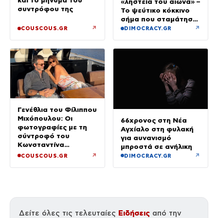
«ληστεία του αιώνα» –
συντρόφου της
Το ψεύτικο κόκκινο
σήμα που σταμάτησε
τρένο με 2,6 εκατ.
↗
↗
COUSCOUS.GR
DIMOCRACY.GR
λίρες
Γενέθλια του Φίλιππου
Μιχόπουλου: Οι
66χρονος στη Νέα
φωτογραφίες με τη
Αγχίαλο στη φυλακή
σύντροφό του
για αυνανισμό
Κωνσταντίνα
μπροστά σε ανήλικη
Ευρυπίδου και το
↗
↗
COUSCOUS.GR
DIMOCRACY.GR
δημόσιο «Σ’ αγαπώ»
Ειδήσεις
Δείτε όλες τις τελευταίες
από την