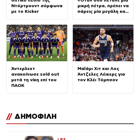
οπτικό πεδίο της
«Όταν σου πετάνε μία
Ντόρτμουντ σύμφωνα
μικρή πέτρα, πρέπει να
με το Kicker
πάρεις μία μεγάλη και
να τους
καταστρέψεις»
Άντερλεχτ
Μαϊάμι Χιτ και Λος
ανακοίνωσε sold out
Άντζελες Λέικερς για
μετά τη νίκη επί του
τον Κλέι Τόμπσον
ΠΑΟΚ
//
ΔΗΜΟΦΙΛΗ
LIFE