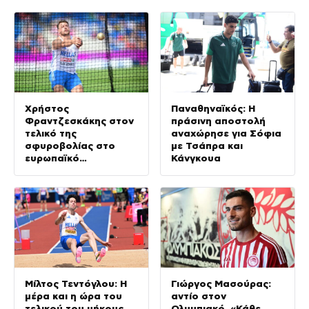
Χρήστος
Παναθηναϊκός: Η
Φραντζεσκάκης στον
πράσινη αποστολή
τελικό της
αναχώρησε για Σόφια
σφυροβολίας στο
με Τσάπρα και
ευρωπαϊκό
Κάνγκουα
πρωτάθλημα στίβου
Μίλτος Τεντόγλου: Η
Γιώργος Μασούρας:
μέρα και η ώρα του
αντίο στον
τελικού του μήκους
Ολυμπιακό, «Κάθε