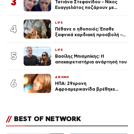
3
Τατιάνα Στεφανίδου – Νίκος
Ευαγγελάτος ποζάρουν με
μαγιό σε παραλία στην
Κεφαλονιά
LIFE
4
Πέθανε ο ηθοποιός: Έπαθε
ξαφνικά καρδιακή προσβολή – Η
ανακοίνωση της συζύγου του
LIFE
5
Βασίλης Μπισμπίκης: Η
αποχαιρετιστήρια ανάρτησή του
ΔΙΕΘΝΗ
6
ΗΠΑ: 29χρονη
Αφροαμερικανίδα βρέθηκε
απαγχονισμένη σε δέντρο στον
Μισισιπή
//
BEST OF NETWORK