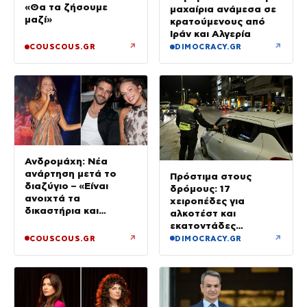
«Θα τα ζήσουμε
μαχαίρια ανάμεσα σε
μαζί»
κρατούμενους από
Ιράν και Αλγερία
↗
↗
COUSCOUS.GR
DIMOCRACY.GR
Ανδρομάχη: Νέα
ανάρτηση μετά το
Πρόστιμα στους
διαζύγιο – «Είναι
δρόμους: 17
ανοιχτά τα
χειροπέδες για
δικαστήρια και
αλκοτέστ και
σήμερα…»
εκατοντάδες
αφαιρέσεις
↗
↗
COUSCOUS.GR
DIMOCRACY.GR
διπλωμάτων