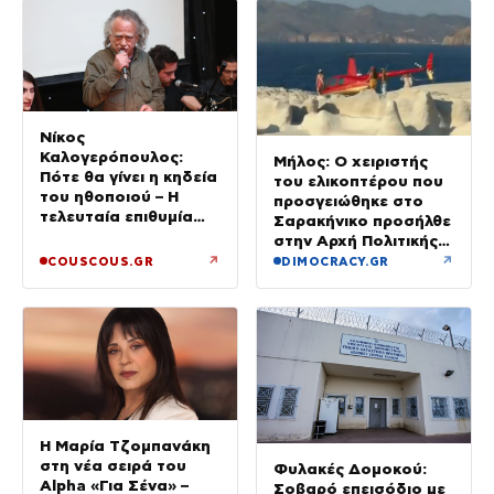
Νίκος
Καλογερόπουλος:
Μήλος: Ο χειριστής
Πότε θα γίνει η κηδεία
του ελικοπτέρου που
του ηθοποιού – Η
προσγειώθηκε στο
τελευταία επιθυμία
Σαρακήνικο προσήλθε
και η παράκληση της
στην Αρχή Πολιτικής
οικογένειάς του
Αεροπορίας
↗
↗
COUSCOUS.GR
DIMOCRACY.GR
Η Μαρία Τζομπανάκη
στη νέα σειρά του
Φυλακές Δομοκού:
Alpha «Για Σένα» –
Σοβαρό επεισόδιο με