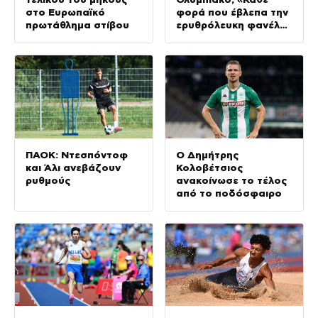
στο Ευρωπαϊκό
φορά που έβλεπα την
πρωτάθλημα στίβου
ερυθρόλευκη φανέλα
με το όνομά μου
ανατρίχιαζα,
φορούσα ένα όνειρο»
ΠΑΟΚ: Ντεσπόντοφ
Ο Δημήτρης
και Άλι ανεβάζουν
Κολοβέτσιος
ρυθμούς
ανακοίνωσε το τέλος
από το ποδόσφαιρο