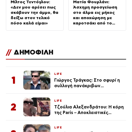
Μίλτος Τεντόγλου:
Ματία Φουρλάνι:
«Δεν μου αρέσει πως
Άσχημη προσγείωση
σκάβουν την άμμο, θα
στο άλμα εις μήκος
δείξω στον τελικό
και αποχώρηση με
πόσο καλά είμαι»
καροτσάκι από το
ευρωπαϊκό
πρωτάθλημα στίβου
//
ΔΗΜΟΦΙΛΗ
LIFE
1
Γιώργος Τράγκας: Στο σφυρί η
συλλογή πανάκριβων
αυτοκινήτων του – Ζαλίζουν τα
ποσά
LIFE
2
Τζούλια Αλεξανδράτου: Η κόρη
της Paris – Αποκλειστικές
φωτογραφίες
LIFE