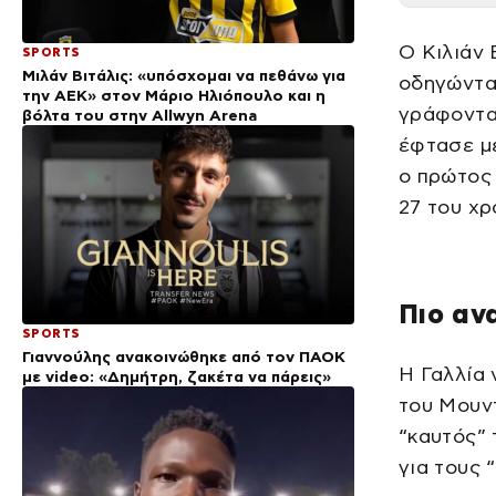
Ο Κιλιάν 
SPORTS
Μιλάν Βιτάλις: «υπόσχομαι να πεθάνω για
οδηγώντας
την ΑΕΚ» στον Μάριο Ηλιόπουλο και η
γράφοντας
βόλτα του στην Allwyn Arena
έφτασε με
ο πρώτος 
27 του χρ
Πιο αν
SPORTS
Γιαννούλης ανακοινώθηκε από τον ΠΑΟΚ
Η Γαλλία 
με video: «Δημήτρη, ζακέτα να πάρεις»
του Μουντ
“καυτός” 
για τους 