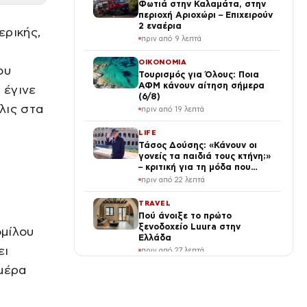
Φωτιά στην Καλαμάτα, στην
περιοχή Αριοχώρι – Επιχειρούν
2 εναέρια
ερικής,
πριν από 9 λεπτά
ΟΙΚΟΝΟΜΙΑ
ου
Τουρισμός για Όλους: Ποια
ΑΦΜ κάνουν αίτηση σήμερα
 έγινε
(6/8)
λις στα
πριν από 19 λεπτά
LIFE
Τάσος Δούσης: «Κάνουν οι
γονείς τα παιδιά τους κτήνη;»
– κριτική για τη μόδα που
καταστρέφει τη νέα γενιά
πριν από 22 λεπτά
TRAVEL
Πού άνοιξε το πρώτο
ξενοδοχείο Luura στην
ομίλου
Ελλάδα
ει
πριν από 27 λεπτά
ημέρα
SPORTS
Μιλάν Βιτάλις: «υπόσχομαι να
πεθάνω για την ΑΕΚ» στον