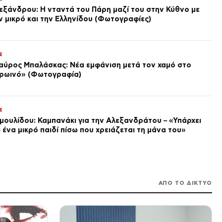
εξάνδρου: Η νταντά του Πάρη μαζί του στην Κύθνο με
SPORTS
ν μικρό και την Ελληνίδου (Φωτογραφίες)
ΠΑΟΚ – Άντερλεχτ: Η ώρα του
αγώνα και το κανάλι για τον
3ο προκριματικό του Europa
League
πριν από 2 ώρες
E
αύρος Μπαλάσκας: Νέα εμφάνιση μετά τον χαμό στο
ΑΓΟΡΕΣ
ρωινό» (Φωτογραφία)
Χρηματιστήριο Αθηνών στο
«πράσινο» – Ρεκόρ στην
Ευρώπη
πριν από 2 ώρες
E
ΟΙΚΟΝΟΜΙΑ
μουλίδου: Καμπανάκι για την Αλεξανδράτου – «Υπάρχει
Η Ελλάδα υπέβαλε αίτημα
ι ένα μικρό παιδί πίσω που χρειάζεται τη μάνα του»
ενεργοποίησης της ρήτρας
διαφυγής για την ενεργειακή
ανθεκτικότητα, επενδύσεις
πριν από 2 ώρες
άνω του 1 δισ. ευρώ έως το
2028
SPORTS
Γκάμπριελ Στρεφέτσα από τον
ΑΠΟ ΤΟ ΔΙΚΤΥΟ
Ολυμπιακό στην Παλέρμο
πριν από 2 ώρες
LIFE
Γιώργος Παράσχος: Ξανά στο