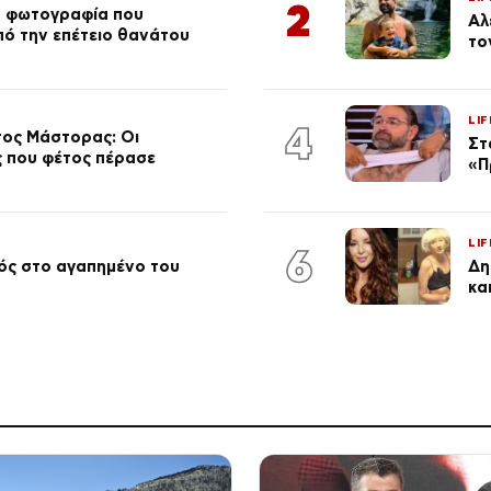
2
ή φωτογραφία που
Αλ
από την επέτειο θανάτου
το
LIF
4
τος Μάστορας: Οι
Στ
ος που φέτος πέρασε
«Π
LIF
6
ός στο αγαπημένο του
Δη
κα