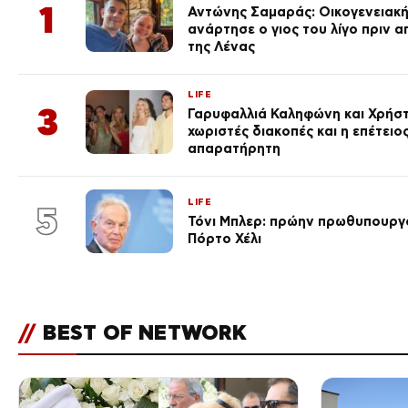
1
Αντώνης Σαμαράς: Οικογενειακ
ανάρτησε ο γιος του λίγο πριν 
της Λένας
LIFE
3
Γαρυφαλλιά Καληφώνη και Χρήσ
χωριστές διακοπές και η επέτει
απαρατήρητη
LIFE
5
Τόνι Μπλερ: πρώην πρωθυπουργ
Πόρτο Χέλι
//
BEST OF NETWORK