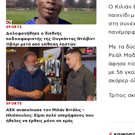
Ο Κιλιάν 
παιχνίδι 
στη συνέχ
SPORTS
πανέμορφο
Δολοφονήθηκε ο διεθνής
ποδοσφαιριστής της Ουγκάντας Ντέιβιντ
Οβόρι μετά από επίθεση ληστών
Με τα δύο
Ρεάλ Μαδρ
άφησε πίσ
με 56 γκο
σκόρερ όλ
Τρίτος σκ
SPORTS
ΑΕΚ ανακοίνωσε τον Μιλάν Βιτάλις –
Ηλιόπουλος: Είμαι πολύ υπερήφανος που
ήθελες να έρθεις μόνο σε εμάς
//
ΚΟΙΝΟΠΟ