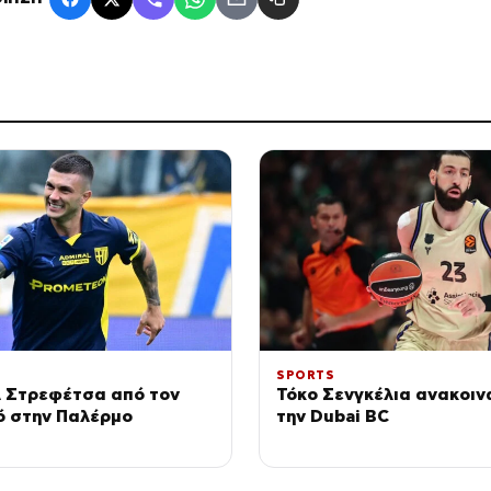
SPORTS
λ Στρεφέτσα από τον
Τόκο Σενγκέλια ανακοιν
ό στην Παλέρμο
την Dubai BC