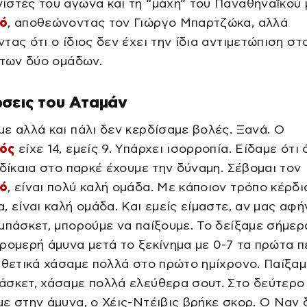
στές του αγώνα και τη “μάχη” του Παναθηναϊκού 
κό
, αποθεώνοντας τον Γιώργο Μπαρτζώκα, αλλά
τας ότι ο ίδιος δεν έχει την ίδια αντιμετώπιση στ
 των δύο ομάδων.
σεις του Αταμάν
ε αλλά και πάλι δεν κερδίσαμε βολές. Ξανά. Ο
ός
είχε 14, εμείς 9. Υπάρχει ισορροπία. Είδαμε ότι
 δίκαια στο παρκέ έχουμε την δύναμη. Σέβομαι τον
κό
, είναι πολύ καλή ομάδα. Με κάποιον τρόπο κέρδι
, είναι καλή ομάδα. Και εμείς είμαστε, αν μας αφ
μπάσκετ, μπορούμε να παίξουμε. Το δείξαμε σήμερ
ρομερή άμυνα μετά το ξεκίνημα με 0-7 τα πρώτα π
ιθετικά χάσαμε πολλά στο πρώτο ημίχρονο. Παίξαμ
άσκετ, χάσαμε πολλά ελεύθερα σουτ. Στο δεύτερο
ε στην άμυνα, ο Χέις-Ντέιβις βρήκε σκορ. Ο Ναν 