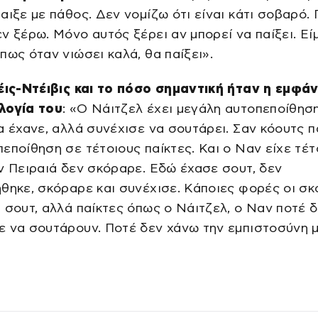
αιξε με πάθος. Δεν νομίζω ότι είναι κάτι σοβαρό. 
ν ξέρω. Μόνο αυτός ξέρει αν μπορεί να παίξει. Εί
πως όταν νιώσει καλά, θα παίξει».
έις-Ντέιβις και το πόσο σημαντική ήταν η εμφάν
λογία του
: «Ο Νάιτζελ έχει μεγάλη αυτοπεποίθηση
α έχανε, αλλά συνέχισε να σουτάρει. Σαν κόουτς 
εποίθηση σε τέτοιους παίκτες. Και ο Ναν είχε τέτ
ν Πειραιά δεν σκόραρε. Εδώ έχασε σουτ, δεν
θηκε, σκόραρε και συνέχισε. Κάποιες φορές οι σ
 σουτ, αλλά παίκτες όπως ο Νάιτζελ, ο Ναν ποτέ 
ε να σουτάρουν. Ποτέ δεν χάνω την εμπιστοσύνη 