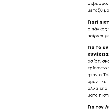
σεβασμό. 
μεταξύ μα
Γιατί πισ
ο πάγκος 
παίρνουμε
Για το αν
συνέχεια
ασίστ, σκ
τρίποντο 
ήταν ο Το
αμυντικά.
αλλά έπαι
ματς πιστ
Για τον Λ