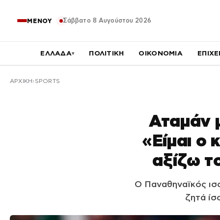
Σάββατο 8 Αυγούστου 2026
ΜΕΝΟΥ
ΕΛΛΑΔΑ
ΠΟΛΙΤΙΚΗ
ΟΙΚΟΝΟΜΙΑ
ΕΠΙΧΕ
▾
ΑΡΧΙΚΉ
SPORTS
Αταμάν μ
«Είμαι ο 
αξίζω τ
Ο Παναθηναϊκός ισο
ζητά ίσ