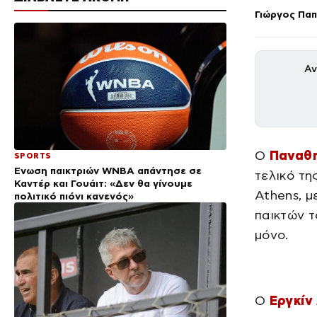
Γιώργος Πα
Αν
Ο
Παναθη
SPORTS
Ένωση παικτριών WNBA απάντησε σε
τελικό τη
Καντέρ και Γουάιτ: «Δεν θα γίνουμε
Athens, μ
πολιτικό πιόνι κανενός»
παικτών τ
μόνο.
Ο
Εργκίν