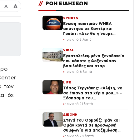
//
ΡΟΗ ΕΙΔΗΣΕΩΝ
Α
Α
SPORTS
Ένωση παικτριών WNBA
απάντησε σε Καντέρ και
Γουάιτ: «Δεν θα γίνουμε
πολιτικό πιόνι κανενός»
πριν από 2 λεπτά
VIRAL
Εγκαταλελειμμένα ξενοδοχεία
που κάποτε φιλοξενούσαν
βασιλιάδες και σταρ
ερο
πριν από 6 λεπτά
Center
LIFE
α των
Τάσος Τεργιάκης: «Αλήτη, να
σε έπιανα στα χέρια μου…» –
αι όχι
Ξέσπασμα του
δημοσιογράφου
πριν από 21 λεπτά
ΔΙΕΘΝΗ
Στενά του Ορμούζ: Ιράν και
Ομάν κοντά σε προσωρινή
συμφωνία για αποζημίωση
της Τεχεράνης
πριν από 28 λεπτά