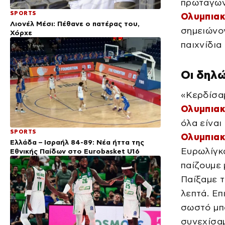
πρωταγωνι
SPORTS
Ολυμπια
Λιονέλ Μέσι: Πέθανε ο πατέρας του,
σημειώνον
Χόρχε
παιχνίδια
Οι δηλώ
«Κερδίσαμ
Ολυμπιακ
όλα είναι
SPORTS
Ολυμπια
Ελλάδα – Ισραήλ 84-89: Νέα ήττα της
Ευρωλίγκα
Εθνικής Παίδων στο Eurobasket U16
παίζουμε 
Παίξαμε τ
λεπτά. Επ
σωστό μπ
συνεχίσαμ