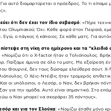
Για αυτό διαμαρτύρεται ο πρόεδρος. Το τι είπαμε 
ς».
τεύει ότι δεν έχει τον ίδιο σεβασμό
: «
Πήρε τεχνικ
του Ολυμπιακού; Όχι. Κάθε φορά στον Πειραιά, εμ
. Εγώ, ο πάγκος ή κάποιος. Σε κάθε ματς. Για αυτό
»
 πίστεψε στη νίκη στο ημίχρονο και τα “κλειδιά 
: «Νομίζω ότι ο X-factor ήταν ο Τολιόπουλος. Βρήκ
ορ. Παίξαμε άμυνα σε όλο το ματς. Με εξαίρεση έ
του Φουρνιέ, δεν τους δώσαμε ελεύθερα σουτ. X-f
λιόπουλος. Ο Χέις-Ντέιβις ήταν τρομερός επιθετικ
 Και οι υπόλοιποι, ο Λεσόρ, ο Ναν, δεν βρήκαν πόν
ξαν για την ομάδα. Αυτό είναι σημαντικό. Στο επό
εύω ο Ναν μπορεί να σκοράρει 35 πόντους».
εσόρ και για τον Σλούκα
: «Νομίζω έπαθε μόνο κρ