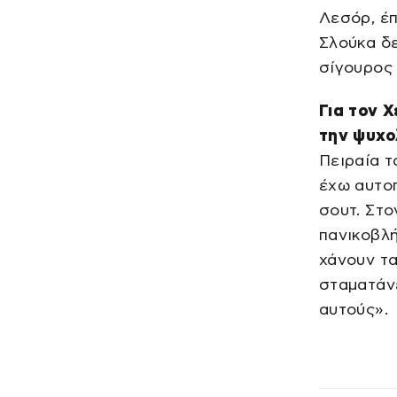
Λεσόρ, έπ
Σλούκα δε
σίγουρος 
Για τον Χ
την ψυχο
Πειραία τ
έχω αυτοπ
σουτ. Στο
πανικοβλή
χάνουν τα
σταματάν
αυτούς».