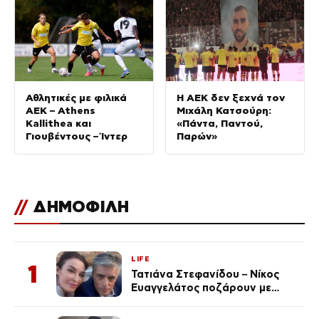
Αθλητικές με φιλικά
Η ΑΕΚ δεν ξεχνά τον
ΑΕΚ – Athens
Μιχάλη Κατσούρη:
Kallithea και
«Πάντα, Παντού,
Γιουβέντους – Ίντερ
Παρών»
//
ΔΗΜΟΦΙΛΗ
LIFE
1
Τατιάνα Στεφανίδου – Νίκος
Ευαγγελάτος ποζάρουν με
μαγιό σε παραλία στην
Κεφαλονιά