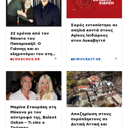
Σορός εντοπίστηκε σε
σπηλιά κοντά στους
22 χρόνια από τον
Αγίους Ισιδώρους
θάνατο του
στον Λυκαβηττό
Παπαμιχαήλ: Ο
Γιάννης και οι
κληρονόμοι του στη
διαθήκη
↗
↗
COUSCOUS.GR
DIMOCRACY.GR
Μαρίνα Σταυράκη στη
Μύκονο με τον
Αποζημίωση στους
σύντροφό της, Bulent
πυρόπληκτους σε
Ozkan – Τι είπε ο
Δυτική Αττική και
Τούρκος