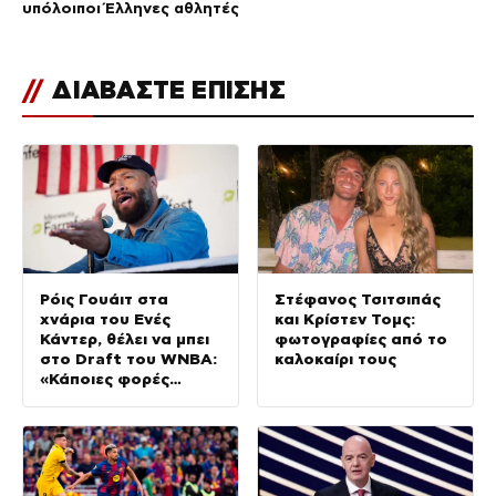
υπόλοιποι Έλληνες αθλητές
//
ΔΙΑΒΑΣΤΕ ΕΠΙΣΗΣ
Ρόις Γουάιτ στα
Στέφανος Τσιτσιπάς
χνάρια του Ενές
και Κρίστεν Τομς:
Κάντερ, θέλει να μπει
φωτογραφίες από το
στο Draft του WNBA:
καλοκαίρι τους
«Κάποιες φορές
αυτοπροσδιορίζομαι
ως γυναίκα»