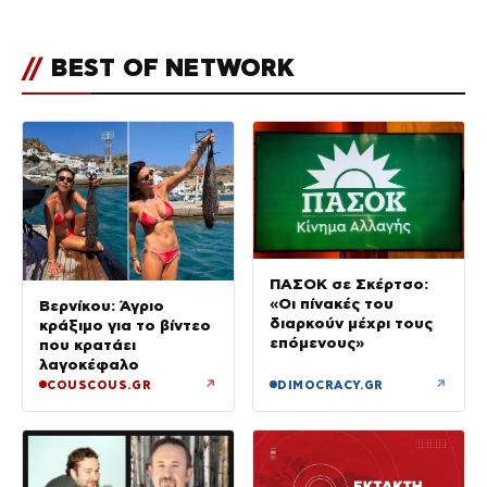
//
BEST OF NETWORK
ΠΑΣΟΚ σε Σκέρτσο:
«Οι πίνακές του
Βερνίκου: Άγριο
διαρκούν μέχρι τους
κράξιμο για το βίντεο
επόμενους»
που κρατάει
λαγοκέφαλο
↗
↗
COUSCOUS.GR
DIMOCRACY.GR