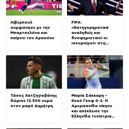
Λίβερπουλ
FIFA:
συμφώνησε με την
«Κατηγορηματικά
Μπαρτσελόνα και
αναληθείς και
παίρνει τον Αραούχο
δυσφημιστικοί οι
ισχυρισμοί» στις
καταγγελίες για
Ινφαντίνο
Τάσος Χατζηγιοβάνης
Μαρία Σάκκαρη –
δώρισε 12.500 ευρώ
Κοκό Γκοφ 0-2: Η
στον μικρό Δημήτρη
Αμερικανίδα νίκησε
και απέκλεισε την
Ελληνίδα τενίστρια
στις «32» του
Τορόντο