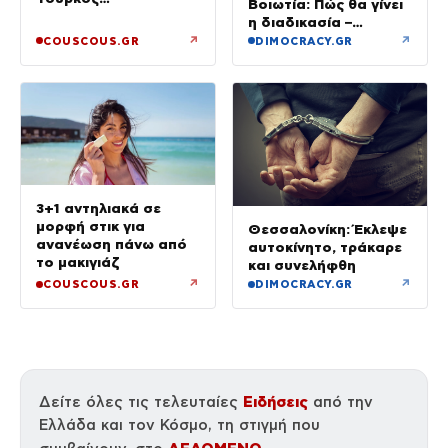
Βοιωτία: Πώς θα γίνει
επιχειρηματίας στην
η διαδικασία –
κάμερα
Ξεκινούν τη Δευτέρα
↗
↗
COUSCOUS.GR
DIMOCRACY.GR
οι αιτήσεις
3+1 αντηλιακά σε
μορφή στικ για
Θεσσαλονίκη: Έκλεψε
ανανέωση πάνω από
αυτοκίνητο, τράκαρε
το μακιγιάζ
και συνελήφθη
↗
↗
COUSCOUS.GR
DIMOCRACY.GR
Ειδήσεις
Δείτε όλες τις τελευταίες
από την
Ελλάδα και τον Κόσμο, τη στιγμή που