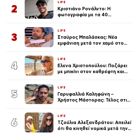
LIFE
2
Κριστιάνο Ρονάλντο: Η
φωτογραφία με τα 40
πανάκριβα αυτοκίνητα στο
γκαράζ του ξεπέρασε τα 20,7
LIFE
εκ. likes
3
Σταύρος Μπαλάσκας: Νέα
εμφάνιση μετά τον χαμό στο
«Πρωινό» (Φωτογραφία)
LIFE
4
Έλενα Χριστοπούλου: Ποζάρει
με μπικίνι στον καθρέφτη και
εντυπωσιάζει – «Χάνουμε
τουλάχιστον 25 κιλά η
LIFE
καθεμία…» (Βίντεο)
5
Γαρυφαλλιά Καληφώνη –
Χρήστος Μάστορας: Τέλος στις
φήμες χωρισμού, όλη η αλήθεια
για τη σχέση τους
LIFE
6
Τζούλια Αλεξανδράτου: Απειλεί
ότι θα κινηθεί νομικά μετά την
ανάρτηση της Δημουλίδου