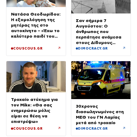
Νατάσα Θεοδωρίδου:
Η εξομολόγηση της
Σαν σήμερα 7
μητέρας της στο
Αυγούστου: Ο
αυτοκίνητο – «Έχω το
άνθρωπος που
καλύτερο παιδί του
περπάτησε ανάμεσα
κόσμου»
στους Δίδυμους
Πύργους
↗
↗
COUSCOUS.GR
DIMOCRACY.GR
Τροχαίο ατύχημα για
τον Mike: «Θα σας
30χρονος
ενημερώσω μόλις
διασωληνωμένος στη
είμαι σε θέση να
ΜΕΘ του ΓΝ Λαμίας
επιστρέψω»
μετά από τροχαίο
↗
↗
COUSCOUS.GR
DIMOCRACY.GR