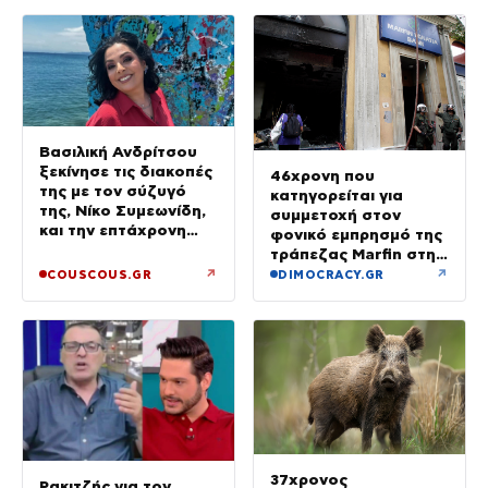
Βασιλική Ανδρίτσου
ξεκίνησε τις διακοπές
46χρονη που
της με τον σύζυγό
κατηγορείται για
της, Νίκο Συμεωνίδη,
συμμετοχή στον
και την επτάχρονη
φονικό εμπρησμό της
κόρη τους
τράπεζας Marfin στην
Αθήνα
↗
↗
COUSCOUS.GR
DIMOCRACY.GR
37χρονος
Ρακιτζής για τον