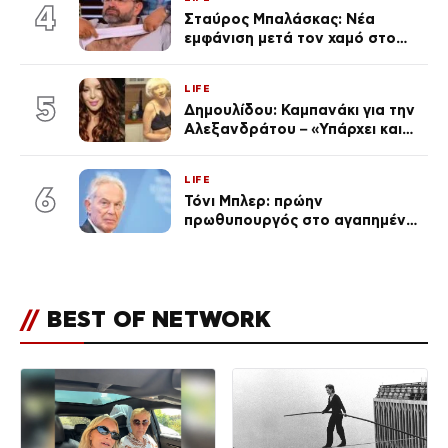
απαρατήρητη
4
Σταύρος Μπαλάσκας: Νέα
εμφάνιση μετά τον χαμό στο
«Πρωινό» (Φωτογραφία)
LIFE
5
Δημουλίδου: Καμπανάκι για την
Αλεξανδράτου – «Υπάρχει και
ένα μικρό παιδί πίσω που
χρειάζεται τη μάνα του»
LIFE
6
Τόνι Μπλερ: πρώην
πρωθυπουργός στο αγαπημένο
του Πόρτο Χέλι
//
BEST OF NETWORK