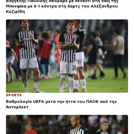
Βαγγέλης Παυλίδης σκόραρε με πέναλτι στη νίκη της
Μπενφίκα με 6-1 κόντρα στη Χαρτς του Αλέξανδρου
Κυζιρίδη
SPORTS
Βαθμολογία UEFA μετά την ήττα του ΠΑΟΚ από την
Άντερλεχτ