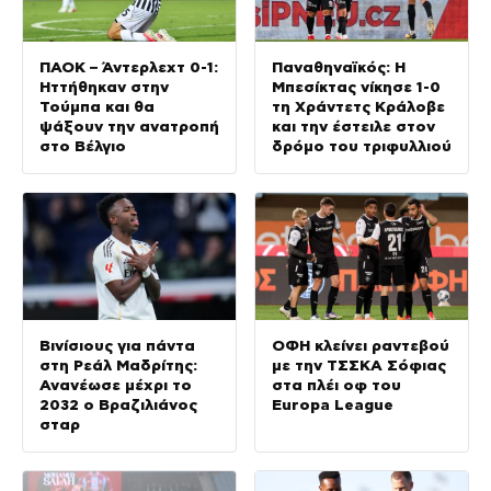
ΠΑΟΚ – Άντερλεχτ 0-1:
Παναθηναϊκός: Η
Ηττήθηκαν στην
Μπεσίκτας νίκησε 1-0
Τούμπα και θα
τη Χράντετς Κράλοβε
ψάξουν την ανατροπή
και την έστειλε στον
στο Βέλγιο
δρόμο του τριφυλλιού
Βινίσιους για πάντα
ΟΦΗ κλείνει ραντεβού
στη Ρεάλ Μαδρίτης:
με την ΤΣΣΚΑ Σόφιας
Ανανέωσε μέχρι το
στα πλέι οφ του
2032 ο Βραζιλιάνος
Europa League
σταρ