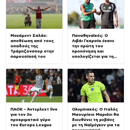
Μοχάμεντ Σαλάχ:
Παναθηναϊκός: Ο
αποθέωση από τους
Λιβάι Γκαρσία έκανε
οπαδούς της
την πρώτη του
Τράμπζονσπορ στην
προπόνηση και
παρουσίασή του
υπολογίζεται για τη
ρεβάνς με την ΤΣΣΚΑ
1948
ΠΑΟΚ – Άντερλεχτ live
Ολυμπιακός: Ο Ιταλός
για τον 3ο
Μαουρίσιο Μαριάνι θα
προκριματικό γύρο
διευθύνει τη ρεβάνς
του Europa League
με τη Ναϊμέγκεν για τα
προκριματικά